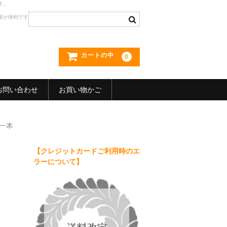
す。
索が便利です
カートの中
0
お問い合わせ
お買い物かご
一本
【クレジットカードご利用時のエ
ラーについて】