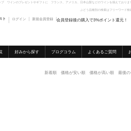
ップ ワインのプレゼントやギフトに フランス、アメリカ、日本山梨などのワインを揃えておりま
ぶどう品種別の検索はフリーワード検
スト
ログイン
新規会員登録
会員登録後の購入で3%ポイント還元！
覧
好みから探す
ブログコラム
よくあるご質問
新着順
価格が安い順
価格が高い順
最後の