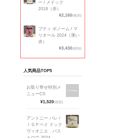
ー / メドック
2018（赤）
¥2,160
(税別)
プティ ボノーム / マ
リオール 2024（薄い
赤）
¥3,430
(税別)
人気商品TOP5
お取り寄せ特別メ
ニューCS
¥1,520
(税別)
アントニー パレ /
ＩＧＰペイ ドック
ヴィオニエ パス
トロウ 2024