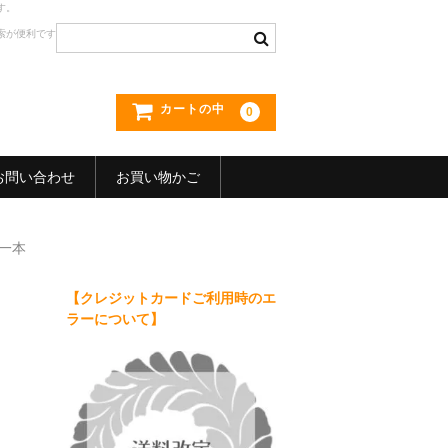
す。
索が便利です
カートの中
0
お問い合わせ
お買い物かご
一本
【クレジットカードご利用時のエ
ラーについて】