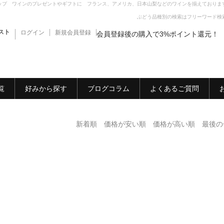
ップ ワインのプレゼントやギフトに フランス、アメリカ、日本山梨などのワインを揃えておりま
ぶどう品種別の検索はフリーワード検
スト
ログイン
新規会員登録
会員登録後の購入で3%ポイント還元！
覧
好みから探す
ブログコラム
よくあるご質問
新着順
価格が安い順
価格が高い順
最後の