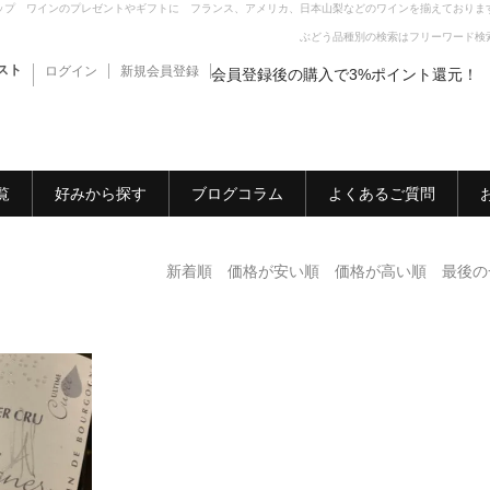
ップ ワインのプレゼントやギフトに フランス、アメリカ、日本山梨などのワインを揃えておりま
ぶどう品種別の検索はフリーワード検
スト
ログイン
新規会員登録
会員登録後の購入で3%ポイント還元！
覧
好みから探す
ブログコラム
よくあるご質問
新着順
価格が安い順
価格が高い順
最後の