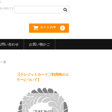
す。
索が便利です
カートの中
0
お問い合わせ
お買い物かご
一本
【クレジットカードご利用時のエ
ラーについて】