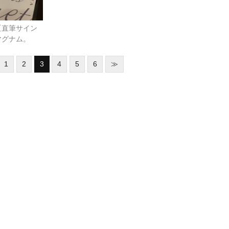
【直筆サイン
マグナム。
1
2
3
4
5
6
≫