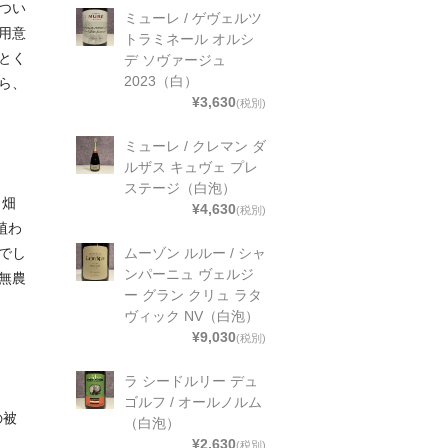
つい
ミューレ / ゲヴェルツ
用意
トラミネール オルシ
とく
デ ソヴァージュ
2023（白）
ら、
¥3,630
(税別)
ミューレ / クレマン ダ
ルザス キュヴェ プレ
ステージ（白泡）
。畑
¥4,630
(税別)
植わ
ムーゾン ルルー / シャ
でし
ンパーニュ ヴェルジ
無農
ー グラン クリュ ラタ
ヴィック NV（白泡）
¥9,030
(税別)
ラ シードルリー デュ
ゴルフ / オールノルム
の被
（白泡）
¥2,630
(税別)