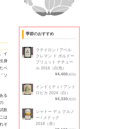
季節のおすすめ
ラテイロン / アベル
、イ
クレマン ド ボルドー
出身
ブリュット ナチュー
たベ
ル 2016（白泡）
¥4,400
(税別)
「ソ
インドミティ / アント
ロピカ 2024（白）
がある
¥4,330
(税別)
の
試飲
シャトー デュ クルノ
こは
ー / メドック
2018（赤）
れそ