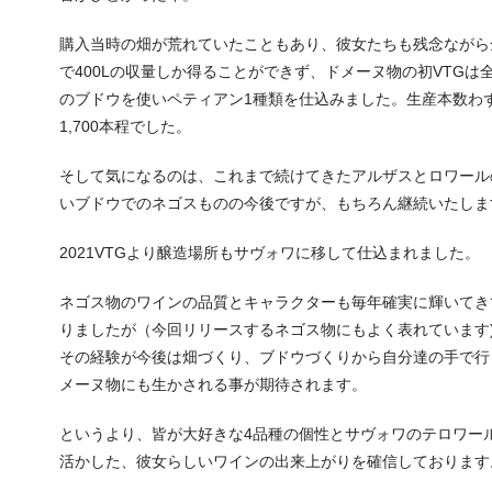
購入当時の畑が荒れていたこともあり、彼女たちも残念ながら
で400Lの収量しか得ることができず、ドメーヌ物の初VTGは
のブドウを使いペティアン1種類を仕込みました。生産本数わ
1,700本程でした。
そして気になるのは、これまで続けてきたアルザスとロワール
いブドウでのネゴスものの今後ですが、もちろん継続いたしま
2021VTGより醸造場所もサヴォワに移して仕込まれました。
ネゴス物のワインの品質とキャラクターも毎年確実に輝いてき
りましたが（今回リリースするネゴス物にもよく表れています
その経験が今後は畑づくり、ブドウづくりから自分達の手で行
メーヌ物にも生かされる事が期待されます。
というより、皆が大好きな4品種の個性とサヴォワのテロワー
活かした、彼女らしいワインの出来上がりを確信しております