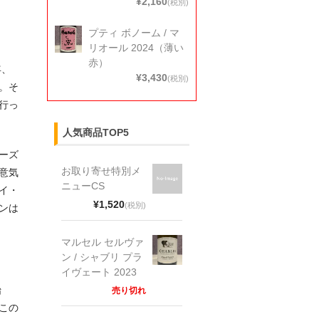
¥2,160
(税別)
プティ ボノーム / マ
リオール 2024（薄い
赤）
年、
¥3,430
(税別)
。そ
行っ
人気商品TOP5
ーズ
お取り寄せ特別メ
意気
ニューCS
イ・
¥1,520
(税別)
ンは
マルセル セルヴァ
ン / シャブリ プラ
イヴェート 2023
始
売り切れ
この