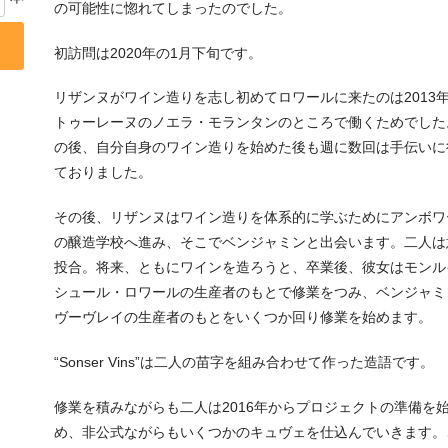
の可能性に惚れてしまったのでした。
初訪問は2020年の1月下旬です。
リザンヌがワイン造りを志し初めてロワールに来たのは2013
トゥーレーヌのノエラ・モランタンのところで働くためでした
の後、自分自身のワイン造りを始めた後も週に数回は手伝いに
ておりました。
その後、リザンヌはワイン造りを体系的に学ぶためにアンボワ
の醸造学校へ進み、そこでベンジャミンと出会います。二人は
投合。将来、ともにワインを造ろうと、卒業後、彼女はモンル
シュール・ロワールの生産者のもとで修業をつみ、ベンジャミ
ヴーヴレイの生産者のもとをいくつか回り修業を始めます。
“Sonser Vins”は二人の苗字を組み合わせて作った造語です。
修業を積みながらも二人は2016年からプロジェクトの準備を
め、非公式ながらもいくつかのキュヴェを仕込んでいきます。