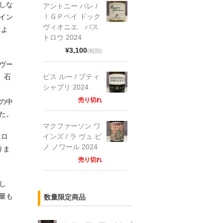
しな
アントニー パレ /
ＩＧＰペイ ドック
イン
ヴィオニエ パス
によ
トロウ 2024
¥3,100
(税別)
ヴー
ピス ルー / プティ
。石
シャブリ 2024
売り切れ
の中
た。
マクファーソン ワ
インズ / ラ ヴュ ピ
にロ
ノ ノワール 2024
りま
売り切れ
し
量も
数量限定商品