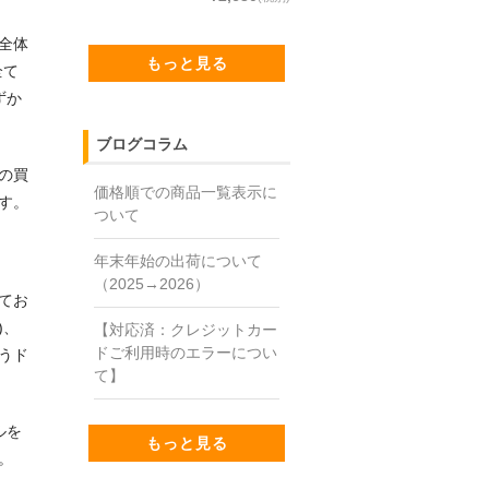
全体
もっと見る
全て
ずか
ブログコラム
の買
価格順での商品一覧表示に
す。
ついて
年末年始の出荷について
（2025→2026）
てお
)、
【対応済：クレジットカー
ドご利用時のエラーについ
うド
て】
ルを
もっと見る
。