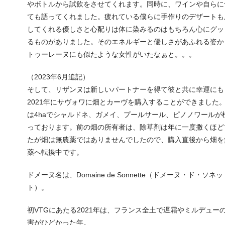
やボトルから試飲をさせてくれます。同時に、ワインや自らに
ても語ってくれました。疲れている僕らに手作りのデザートも
してくれる優しさと心配りは体に染みるのはもちろん心にグッ
るものがありました。そのエネルギーと優しさがあふれる姿か
トゥーレーヌにも似たような女性がいたなぁと。。。
（2023年6月追記）
そして、リザンヌは新しいパートナーを得て彼と共に幸運にも
2021年にサヴォワに畑とカーヴを購入することができました
は4haでシャルドネ、ガメイ、プールサール、ピノノワールが
っております。前の畑の所有者は、除草剤は年に一度撒くほど
たが畑は無農薬ではありませんでしたので、購入直後から畑を
薬へ転換中です。
ドメーヌ名は、Domaine de Sonnette（ドメーヌ・ド・ソネッ
ト）。
初VTGにあたる2021年は、フランス全土で遅霜やミルデュー
害がひどかった年。