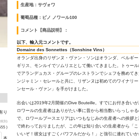
生産地：サヴォワ
葡萄品種：ピノ ノワール100
コメント【商品説明】：
以下、輸入元コメントです。
Domaine des Sonnettes（Sonshine Vins）
オランダ出身のリザンヌ・ヴァン・ソンはオランダ、ベルギー
ギリス、モンルイでソムリエとして働いてきました。トゥール
でアランデュカス・グループのレストランでシェフを務めてき
ンジャミン・セレールと共に、リザンヌは初めてのワイナリー
ンセール・ヴァン」を手がけました。
出会いは2019年2月開催のDive Bouteille。すでにお付き合い
ロワールの生産者はありがたい事に昔から相当数いらっしゃる
庫有り
で、ロワールブースエリアはいつもなじみの生産者への挨拶と
(税別)
で終わっておりましたが、この年は知り合いの生産者から「こ
555 )
いいぞ！彼女はすごくパワフルだから！」と強引に連れていか
本