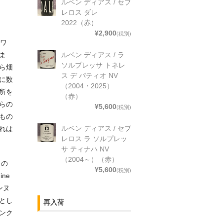
ルベン ディアス / セブ
レロス ダレ
2022（赤）
¥2,900
(税別)
にワ
ルベン ディアス / ラ
ま
ソルプレッサ トネレ
ら畑
ス デ パティオ NV
に数
（2004・2025）
所を
（赤）
らの
¥5,600
(税別)
もの
ルベン ディアス / セブ
れは
レロス ラ ソルプレッ
サ ティナハ NV
（2004～）（赤）
々の
¥5,600
(税別)
ne
ンヌ
とし
再入荷
ンク