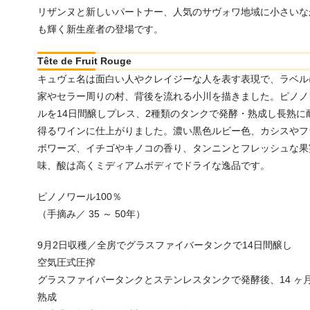
リザンヌと新しいパートナー、人気のサヴォワ地域に小さいな
も輝く新生産者の登場です。
Tête de Fruit Rouge
キュヴェ名は面白い人やクレイジーな人を表す表現で、ラベル
家やセラー周りの村、背後を流れる小川を描きました。ピノノ
ルを14日間醸しプレス、2種類のタンクで発酵・熟成し長熟に
得るワインに仕上がりました。濃い黒色ルビー色、カシスやフ
ボワーズ、イチゴやキノコの香り、タンニンとフレッシュな果
味、酸は高くミディアムボディでドライな逸品です。
ピノノワール100％
（手摘み／ 35 ～ 50年）
9月2日収穫／全房でグラスファイバータンクで14日間醸し
空気圧式圧搾
グラスファイバータンクとステンレスタンクで発酵後、14 ヶ
熟成