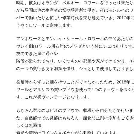
時期、彼女はオランダ、ベルギー、ロワールを行ったり来たり
がら昼間は他の生産者の畑や醸造所で働き、夜はモンルイのワ
バーで働いたりと忙しい修業時代を乗り越えていき、2017年
うやくロワールに定住します。
アンボワーズとモンルイ・シュール・ロワールの中間あたりの
ヴレイ側(ロワール川右岸)のノワゼという村にシェはあります
灰でできた崖に通路や
階段が造られており、いくつもの小部屋や家ができており、そ
の一つの奥行きある洞窟を借り、シェとして使用しておりまし
発足時からずっと畑を持つことができなかったため、2018年
ワールとアルザスの買いブドウを使って4つのキュヴェをつく
す。これが初ヴィンテージとなります。
もちろん選ぶのはビオのブドウで、収穫から自分たちで行いま
た。自然酵母での発酵はもちろん、酸化防止剤の添加もごく少
しくは無添加、
濾過や清澄はワインを見極めながら判断していきます。