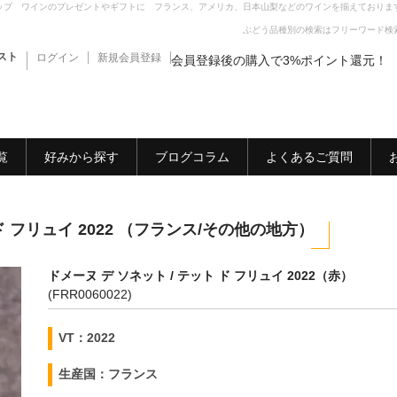
ップ ワインのプレゼントやギフトに フランス、アメリカ、日本山梨などのワインを揃えておりま
ぶどう品種別の検索はフリーワード検
スト
ログイン
新規会員登録
会員登録後の購入で3%ポイント還元！
覧
好みから探す
ブログコラム
よくあるご質問
ド フリュイ 2022 （フランス/その他の地方）
ドメーヌ デ ソネット / テット ド フリュイ 2022（赤）
(FRR0060022)
VT：2022
生産国：フランス