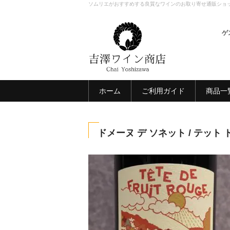
ソムリエがおすすめする良質なワインのお取り寄せ通販ショ
ゲ
ホーム
ご利用ガイド
商品一
ドメーヌ デ ソネット / テット 