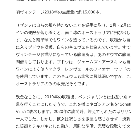
初ヴィンテージ2018年の生産量は約15,000本。
リザンヌは自らの畑を持たないことを逆手に取り、1月・2月
インの発酵が落ち着くと、南半球のオーストラリアに飛び出し
す。なんと南半球でもワインを造っているのです。収穫から自
に入りブドウを収穫、自らのキュヴェを仕込んでいます。すで
ヴィンテージお世話になっている醸造所は、あのヤウマの醸造
間借りしております。ブドウは、ジェームズ・アースキンも自
ワインによく使うマクラーレンヴェールのフィオナ・ウッドの
を使用しています。このキュヴェも非常に興味深いですが、こ
オーストラリアのみの販売だそうです。
残念なことに、2019年の収穫後、ベンジャミンとはお互い別
道を行くことにしたそうで、これを機にネゴシアン名を“Sonshi
Vins”に改名します。2020年の訪問時、迎えてくれたのはリザ
一人でした。しかし、彼女は寂しさを微塵も感じさせず、溌剌
た笑顔とテキパキとした動き、周到な準備、完璧な段取りでタ