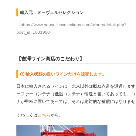
輸入元：ヌーヴェルセレクション
⇒
https://www.nouvellesselections.com/winery/detail.php?
post_id=1001950
【吉澤ワイン商店のこだわり】
① 輸入状態の良いワインだけを販売します。
日本に輸入されるワインは、北米以外は概ね赤道を通過します
ーファーコンテナ（低温コンテナ）輸送と書いてあっても、コ
ナが甲板に置いてあっては、それは絶対的な補償にはなりませ
くわしくは
こちら
から。