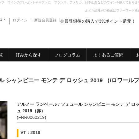
ップ ワインのプレゼントやギフトに フランス、アメリカ、日本山梨などのワインを揃えておりま
ぶどう品種別の検索はフリーワード検
スト
ログイン
新規会員登録
会員登録後の購入で3%ポイント還元！
覧
好みから探す
ブログコラム
よくあるご質問
ル シャンピニー モンテ デ ロッシュ 2019 （/ロワール
アルノー ランベール / ソミュール シャンピニー モンテ デ ロ
ュ 2019（赤）
(FRR0060219)
VT：2019