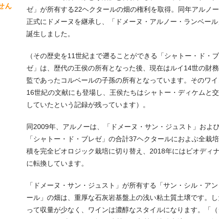
せん
ゼ」が所有する22ヘクタールの畑の権利を取得。同年アルノ
正式にドメーヌを継承し、「ドメーヌ・アルノー・ランベール
誕生しました。
（その歴史を11世紀まで遡ることができる「シャトー・ド・
ゼ」は、歴代の王侯の所有となった後、現在はルイ14世の財
監であったコルベールの子孫の所有となっています。そのワイ
16世紀の文献にも登場し、王侯たちはシャトー・ディケムと
していたという記録が残っています）。
同2009年、アルノーは、「ドメーヌ・サン・ジュスト」およ
「シャトー・ド・ブレゼ」の合計37ヘクタールにおよぶ全栽
積を完全ビオロジック栽培に切り替え、2018年にはビオディ
に転換しています。
「ドメーヌ・サン・ジュスト」が所有する「サン・シル・アン
ール」の畑は、重厚な石灰岩基盤上の浅い粘土質土壌です。し
って収量が少なく、ワインは濃醇なスタイルになります。「（