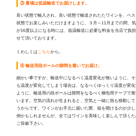
③ 夏場は低温輸送でお届けします。
良い状態で輸入され、良い状態で輸送されたたワインを、ベス
状態でお楽しみいただけますように、３月～11月までの間、
が16度以上になる時には、低温輸送に必要な料金を当店で負
せて頂いております。
くわしくは
こちら
から。
④ 輸送用段ボールの隙間を塞いでお届け。
細かい事ですが、輸送中になるべく温度変化が無いように、そ
も温度が変化してしまう場合は、なるべくゆっくり温度が変化
ように、輸送用の段ボールは隙間をなるべく梱包用テープで塞
います。空気の流れが生まれると、空気と一緒に熱も移動して
うからです。ワインがお手元に届いた際、箱を開けるのが少し
倒かもしれませんが、全てはワインを美味しく楽しんで頂くた
ご容赦下さい。