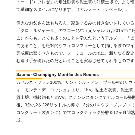
トー・ド）ブレゼ」の畑は砂質や泥土質の沖積土壌で、より軽
で繊細なスタイルになります」（アルノー・ランベール）。
偉大なお父さんはもちろん、家族ぐるみの付き合いをしている
「クロ・ルジャール」のフコー兄弟（兄シャルリは2015年に
去）からも、とても多くのことを学んだというアルノー。「ピ
であること」を絶対的なフィロソフィーとして掲げる彼のワイ
完成度は驚くべきもので、ソーミュールの地に、新たなる歴史
む造り手が現れたのだということを実感させてくれるものです
Saumur Champigny Montée des Roches
カベルネ・フラン100%。サン・シル・アン・ブール村のリウ
ィ「モンテ・デ・ロッシュ」より。1ha。粘土石灰質、泥土質
質土壌。樹齢約45年のVV。ステンレスタンクでアルコール発
後、3分の2を228リットルの樽で、3分の1をウフ・ノンブロ
コンクリート製タンク）でマロラクティック発酵＆12ヶ月間熟
成。