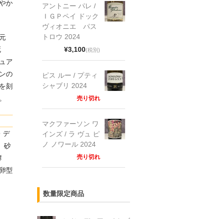
やか
アントニー パレ /
ＩＧＰペイ ドック
ヴィオニエ パス
トロウ 2024
元
¥3,100
死
(税別)
ュア
ンの
ピス ルー / プティ
シャブリ 2024
を刻
。
売り切れ
マクファーソン ワ
・デ
インズ / ラ ヴュ ピ
ノ ノワール 2024
、砂
売り切れ
酵
（卵型
数量限定商品