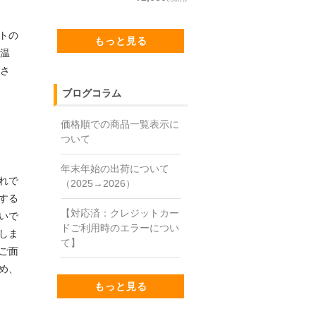
トの
もっと見る
気温
担さ
ブログコラム
価格順での商品一覧表示に
ついて
年末年始の出荷について
れで
（2025→2026）
する
【対応済：クレジットカー
いで
ドご利用時のエラーについ
しま
て】
ご面
め、
もっと見る