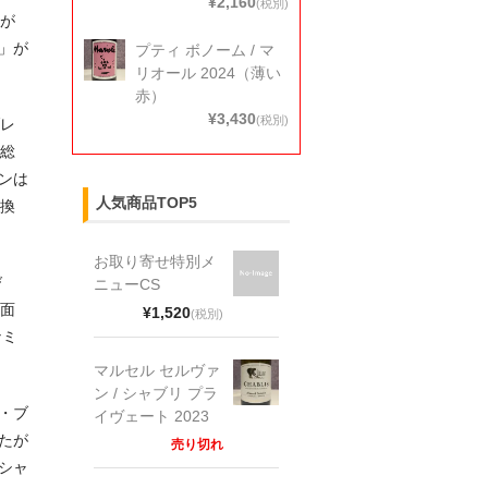
¥2,160
(税別)
ーが
」が
プティ ボノーム / マ
リオール 2024（薄い
赤）
¥3,430
(税別)
ブレ
務総
ンは
人気商品TOP5
交換
お取り寄せ特別メ
び
ニューCS
培面
¥1,520
(税別)
ナミ
マルセル セルヴァ
ン / シャブリ プラ
・ブ
イヴェート 2023
たが
売り切れ
シャ