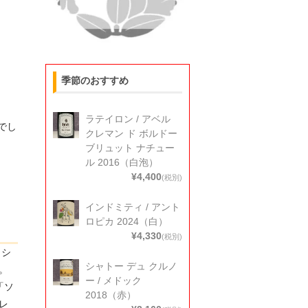
季節のおすすめ
ラテイロン / アベル
でし
クレマン ド ボルドー
ブリュット ナチュー
ル 2016（白泡）
¥4,400
(税別)
インドミティ / アント
ロピカ 2024（白）
¥4,330
(税別)
・シ
シャトー デュ クルノ
。
ー / メドック
「ソ
2018（赤）
レ