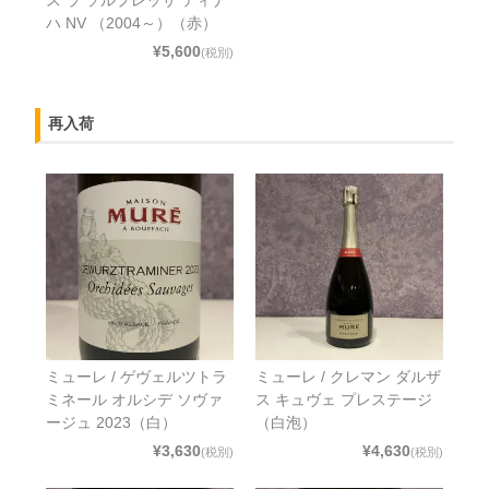
ス ラ ソルプレッサ ティナ
ハ NV （2004～）（赤）
¥5,600
(税別)
再入荷
ミューレ / ゲヴェルツトラ
ミューレ / クレマン ダルザ
ミネール オルシデ ソヴァ
ス キュヴェ プレステージ
ージュ 2023（白）
（白泡）
¥3,630
¥4,630
(税別)
(税別)