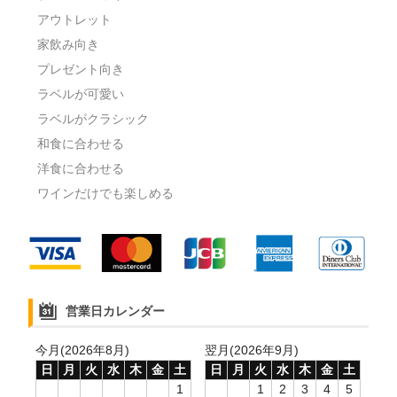
アウトレット
家飲み向き
プレゼント向き
ラベルが可愛い
ラベルがクラシック
和食に合わせる
洋食に合わせる
ワインだけでも楽しめる
営業日カレンダー
今月(2026年8月)
翌月(2026年9月)
日
月
火
水
木
金
土
日
月
火
水
木
金
土
1
1
2
3
4
5