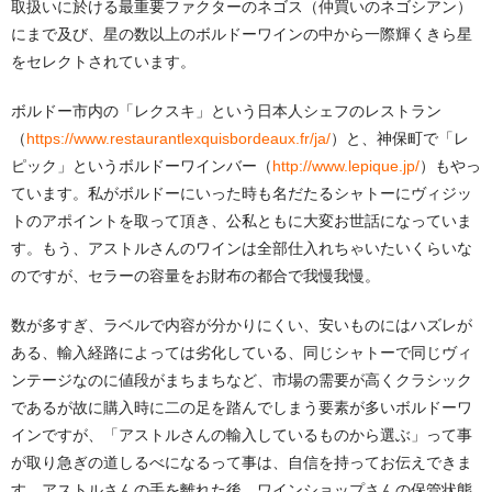
取扱いに於ける最重要ファクターのネゴス（仲買いのネゴシアン）
にまで及び、星の数以上のボルドーワインの中から一際輝くきら星
をセレクトされています。
ボルドー市内の「レクスキ」という日本人シェフのレストラン
（
https://www.restaurantlexquisbordeaux.fr/ja/
）と、神保町で「レ
ピック」というボルドーワインバー（
http://www.lepique.jp/
）もやっ
ています。私がボルドーにいった時も名だたるシャトーにヴィジッ
トのアポイントを取って頂き、公私ともに大変お世話になっていま
す。もう、アストルさんのワインは全部仕入れちゃいたいくらいな
のですが、セラーの容量をお財布の都合で我慢我慢。
数が多すぎ、ラベルで内容が分かりにくい、安いものにはハズレが
ある、輸入経路によっては劣化している、同じシャトーで同じヴィ
ンテージなのに値段がまちまちなど、市場の需要が高くクラシック
であるが故に購入時に二の足を踏んでしまう要素が多いボルドーワ
インですが、「アストルさんの輸入しているものから選ぶ」って事
が取り急ぎの道しるべになるって事は、自信を持ってお伝えできま
す。アストルさんの手を離れた後、ワインショップさんの保管状態