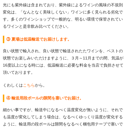
光にも紫外線は含まれており、紫外線によるワインの風味の不規則
変化は、「なんとなく美味しくない」ワインに多く見られる劣化で
す。多くのワインショップで一般的な、明るい環境で保管されてい
るワインと是非飲み比べてください。
③ 夏場は低温輸送でお届けします。
良い状態で輸入され、良い状態で輸送されたたワインを、ベストの
状態でお楽しみいただけますように、３月～11月までの間、気温が
16度以上になる時には、低温輸送に必要な料金を当店で負担させて
頂いております。
くわしくは
こちら
から。
④ 輸送用段ボールの隙間を塞いでお届け。
細かい事ですが、輸送中になるべく温度変化が無いように、それで
も温度が変化してしまう場合は、なるべくゆっくり温度が変化する
ように、輸送用の段ボールは隙間をなるべく梱包用テープで塞いで