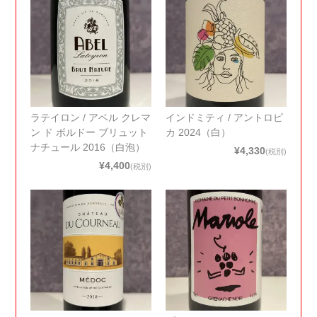
ラテイロン / アベル クレマ
インドミティ / アントロピ
ン ド ボルドー ブリュット
カ 2024（白）
ナチュール 2016（白泡）
¥4,330
(税別)
¥4,400
(税別)