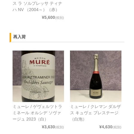
ス ラ ソルプレッサ ティナ
ハ NV （2004～）（赤）
¥5,600
(税別)
再入荷
ミューレ / ゲヴェルツトラ
ミューレ / クレマン ダルザ
ミネール オルシデ ソヴァ
ス キュヴェ プレステージ
ージュ 2023（白）
（白泡）
¥3,630
¥4,630
(税別)
(税別)