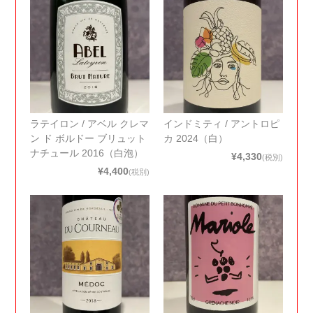
ラテイロン / アベル クレマ
インドミティ / アントロピ
ン ド ボルドー ブリュット
カ 2024（白）
ナチュール 2016（白泡）
¥4,330
(税別)
¥4,400
(税別)