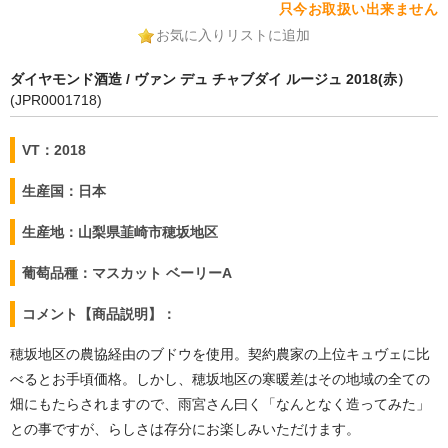
只今お取扱い出来ません
お気に入りリストに追加
ダイヤモンド酒造 / ヴァン デュ チャブダイ ルージュ 2018(赤）
(JPR0001718)
VT：2018
生産国：日本
生産地：山梨県韮崎市穂坂地区
葡萄品種：マスカット ベーリーA
コメント【商品説明】：
穂坂地区の農協経由のブドウを使用。契約農家の上位キュヴェに比
べるとお手頃価格。しかし、穂坂地区の寒暖差はその地域の全ての
畑にもたらされますので、雨宮さん曰く「なんとなく造ってみた」
との事ですが、らしさは存分にお楽しみいただけます。