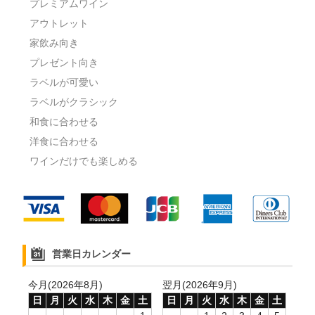
プレミアムワイン
アウトレット
家飲み向き
プレゼント向き
ラベルが可愛い
ラベルがクラシック
和食に合わせる
洋食に合わせる
ワインだけでも楽しめる
営業日カレンダー
今月(2026年8月)
翌月(2026年9月)
日
月
火
水
木
金
土
日
月
火
水
木
金
土