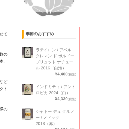
季節のおすすめ
せて
ラテイロン / アベル
数の
クレマン ド ボルドー
本、
ブリュット ナチュー
ル 2016（白泡）
¥4,400
(税別)
など
インドミティ / アント
クト
ロピカ 2024（白）
¥4,330
(税別)
様の
シャトー デュ クルノ
ー / メドック
2018（赤）