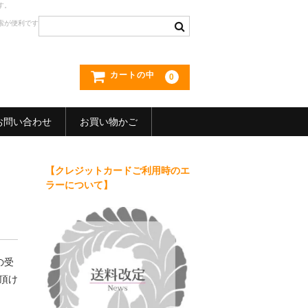
す。
索が便利です
カートの中
0
お問い合わせ
お買い物かご
【クレジットカードご利用時のエ
ラーについて】
の受
頂け