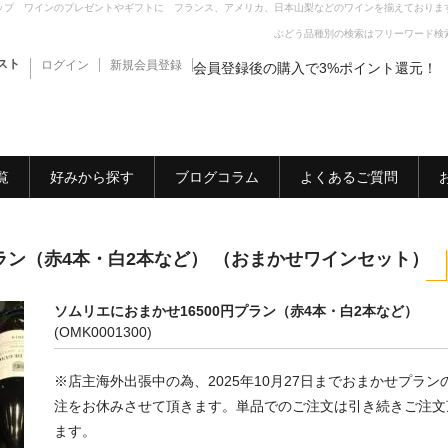
ップ ワインのプレゼントやギフトに フランス、アメリカ、日本山梨などのワインを揃えておりま
ぶどう品種別の検索はフリーワード検
スト
ログイン
新規会員登録
会員登録後の購入で3%ポイント還元！
覧
好みから探す
ブログコラム
よくあるご質問
プラン（赤4本・白2本など） （おまかせワインセット）
ソムリエにおまかせ16500円プラン（赤4本・白2本など）
(OMK0001300)
※店主海外出張中の為、2025年10月27日までおまかせプラン
注をお休みさせて頂きます。単品でのご注文は引き続きご注文
ます。