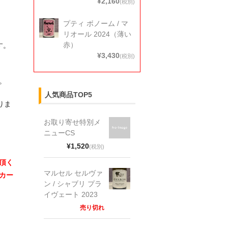
¥2,160
(税別)
プティ ボノーム / マ
リオール 2024（薄い
赤）
す。
¥3,430
(税別)
。
人気商品TOP5
りま
お取り寄せ特別メ
ニューCS
¥1,520
(税別)
頂く
マルセル セルヴァ
カー
ン / シャブリ プラ
イヴェート 2023
売り切れ