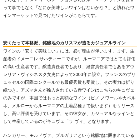
って事でもなく「なにか美味しいワインはないかな？」と訪れたワ
インマーケットで見つけたワインがこちらです。
安くたって本格派、銘醸地のカリスマが造るカジュアルライン
ワインの「安くて美味しい」には、必ず理由が伴います。まず、生
産者のドメーニレ サハティーニですが、ルーマニアではとても評価
の高い生産者です。醸造責任者でもあり、経営責任者でもあるアウ
レリア・ヴィシネスク女史によって2003年に設立。フランスのブリ
ュッセルの国際コンクールでも最優秀賞も受賞し、その実力は折り
紙つき。アズマさんが輸入されている赤ワインはこちらのキュヴェ
のみですが、本国ではもっと高額なワイン（ピノ ノワールやカベル
ネ、メルローからルーマニアの土着品種まで扱います）をリリース
し、高い評価を受けています。その彼女が、カジュアルなラインと
して生産しているのがキュヴェ「ラ ヴィ」となります。
ハンガリー、モルドヴァ、ブルガリアという銘醸地に囲まれている