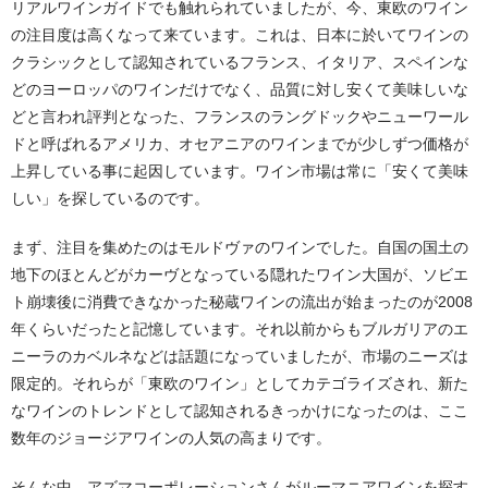
リアルワインガイドでも触れられていましたが、今、東欧のワイン
の注目度は高くなって来ています。これは、日本に於いてワインの
クラシックとして認知されているフランス、イタリア、スペインな
どのヨーロッパのワインだけでなく、品質に対し安くて美味しいな
どと言われ評判となった、フランスのラングドックやニューワール
ドと呼ばれるアメリカ、オセアニアのワインまでが少しずつ価格が
上昇している事に起因しています。ワイン市場は常に「安くて美味
しい」を探しているのです。
まず、注目を集めたのはモルドヴァのワインでした。自国の国土の
地下のほとんどがカーヴとなっている隠れたワイン大国が、ソビエ
ト崩壊後に消費できなかった秘蔵ワインの流出が始まったのが2008
年くらいだったと記憶しています。それ以前からもブルガリアのエ
ニーラのカベルネなどは話題になっていましたが、市場のニーズは
限定的。それらが「東欧のワイン」としてカテゴライズされ、新た
なワインのトレンドとして認知されるきっかけになったのは、ここ
数年のジョージアワインの人気の高まりです。
そんな中、アズマコーポレーションさんがルーマニアワインを探す