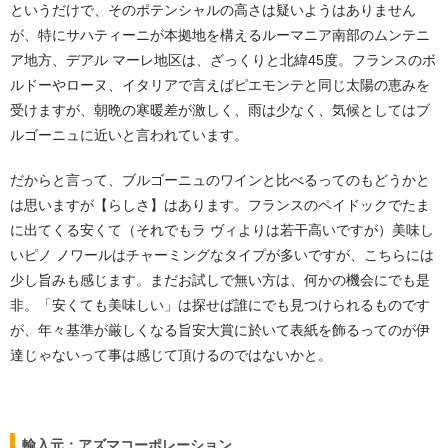
というだけで、そのポテンシャルの高さは疑いようはありません
が、特にサハティーニが本拠地を構えるルーマニア南部のムンテニ
ア地方、デアル マーレ地区は、ざっくりと北緯45度。フランスのボ
ルドーやローヌ、イタリアで言えばピエモンテと同じ太陽の恵みを
受けますが、朝晩の寒暖差が激しく、雨は少なく、気候としてはブ
ルゴーニュに近いと言われています。
だからと言って、ブルゴーニュのワインと比べるってのもどうかと
は思いますが【らしさ】はあります。フランスのペイドックでたま
に出てくる安くて（それでもラ ヴィよりは若干高いですが）美味し
いピノ ノワールはチャーミングなタイプが多いですが、こちらには
少し旨みも感じます。まだお試しで無い方は、何かの機会にでも是
非。「安くても美味しい」は探せば誰にでも見つけられるものです
が、年々基準が厳しくなる旨安大賞に於いて表紙を飾るってのが伊
達じゃないって事は感じて頂けるのではないかと。
輸入元：アズマコーポレーション