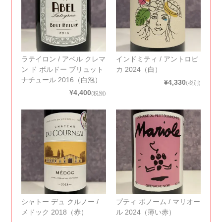
ラテイロン / アベル クレマ
インドミティ / アントロピ
ン ド ボルドー ブリュット
カ 2024（白）
ナチュール 2016（白泡）
¥4,330
(税別)
¥4,400
(税別)
シャトー デュ クルノー /
プティ ボノーム / マリオー
メドック 2018（赤）
ル 2024（薄い赤）