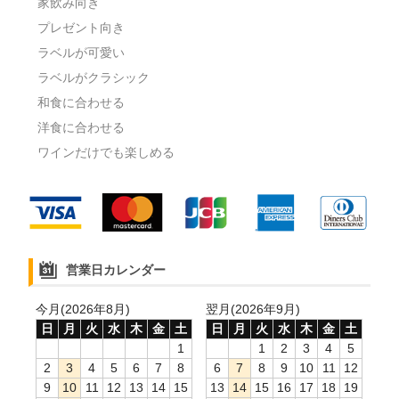
家飲み向き
プレゼント向き
ラベルが可愛い
ラベルがクラシック
和食に合わせる
洋食に合わせる
ワインだけでも楽しめる
営業日カレンダー
今月(2026年8月)
翌月(2026年9月)
日
月
火
水
木
金
土
日
月
火
水
木
金
土
1
1
2
3
4
5
2
3
4
5
6
7
8
6
7
8
9
10
11
12
9
10
11
12
13
14
15
13
14
15
16
17
18
19