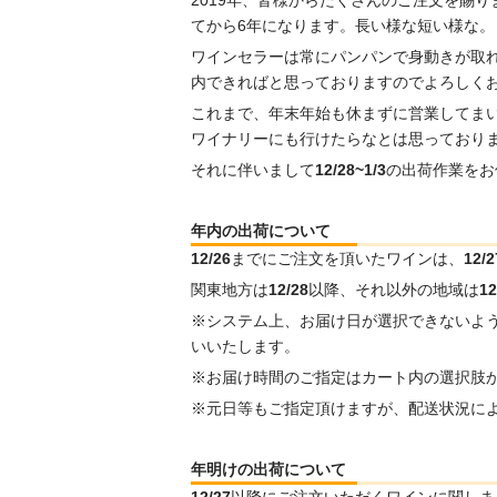
てから6年になります。長い様な短い様な。
ワインセラーは常にパンパンで身動きが取
内できればと思っておりますのでよろしく
これまで、年末年始も休まずに営業してま
ワイナリーにも行けたらなとは思っており
それに伴いまして
12/28~1/3
の出荷作業をお
年内の出荷について
12/26
までにご注文を頂いたワインは、
12/2
関東地方は
12/28
以降、それ以外の地域は
12
※システム上、お届け日が選択できないよ
いいたします。
※お届け時間のご指定はカート内の選択肢
※元日等もご指定頂けますが、配送状況に
年明けの出荷について
12/27
以降にご注文いただくワインに関しま