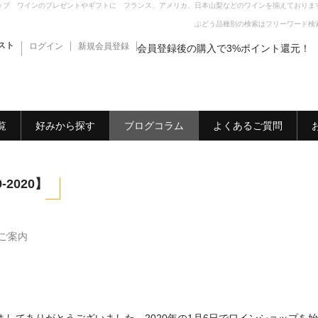
ップ ワインのプレゼントやギフトに フランス、アメリカ、日本山梨などのワインを揃えておりま
ぶどう品種別の検索はフリーワード検
スト
ログイン
新規会員登録
会員登録後の購入で3%ポイント還元！
覧
好みから探す
ブログコラム
よくあるご質問
2020】
ご案内
ましてありがとうございました。2020年の1月6日でワインショップを