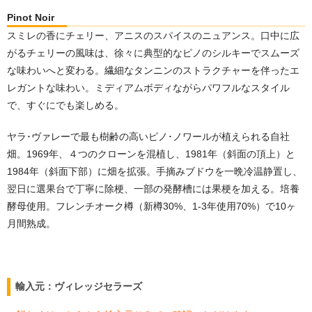
Pinot Noir
スミレの⾹にチェリー、アニスのスパイスのニュアンス。口中に広
がるチェリーの風味は、徐々に典型的なピノのシルキーでスムーズ
な味わいへと変わる。繊細なタンニンのストラクチャーを伴ったエ
レガントな味わい。ミディアムボディながらパワフルなスタイル
で、すぐにでも楽しめる。
ヤラ･ヴァレーで最も樹齢の高いピノ･ノワールが植えられる⾃社
畑。1969年、４つのクローンを混植し、1981年（斜⾯の頂上）と
1984年（斜⾯下部）に畑を拡張。手摘みブドウを⼀晩冷温静置し、
翌⽇に選果台で丁寧に除梗、⼀部の発酵槽には果梗を加える。培養
酵⺟使用。フレンチオーク樽（新樽30%、1-3年使用70%）で10ヶ
月間熟成。
輸入元：ヴィレッジセラーズ