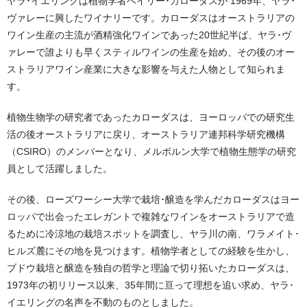
ヤラ･イエリングは植物学者ベイリー･カローダスが 1969年、ヤラ･
ヴァレーに興したワイナリーです。カローダスはオーストラリアの
ワイン⽣産の主流が酒精強化ワインであった20世紀半ば、ヤラ･ヴ
ァレーで誰よりも早くスティルワインの⽣産を始め、その後のオー
ストラリアワイン産業に大きな影響を与えた人物として知られま
す。
植物⽣物学の研究者であったカローダスは、ヨーロッパでの研究⽣
活の後オーストラリアに戻り、オーストラリア連邦科学研究機構
（CSIRO）のメンバーとなり、メルボルン大学で植物⽣態学の研究
員として活躍しました。
その後、ローズワーシー大学で栽培･醸造を学んだカローダスはヨー
ロッパで出会ったエレガントで複雑なワインをオーストラリアで造
るために冷涼地の栽培スポットを調査し、ヤラ川の南、ワラメイト･
ヒルズ麓にその地を⾒つけます。植物学者としての経験を⽣かし、
ブドウ栽培と醸造を独⾃の哲学と理論で切り拓いたカローダスは、
1973年の初リリース以来、35年間に亘って理想を追い求め、ヤラ･
イエリングの名声を不動のものとしました。