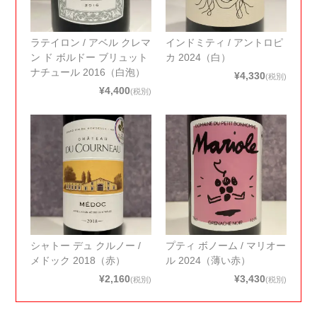
ラテイロン / アベル クレマ
インドミティ / アントロピ
ン ド ボルドー ブリュット
カ 2024（白）
ナチュール 2016（白泡）
¥4,330
(税別)
¥4,400
(税別)
シャトー デュ クルノー /
プティ ボノーム / マリオー
メドック 2018（赤）
ル 2024（薄い赤）
¥2,160
¥3,430
(税別)
(税別)