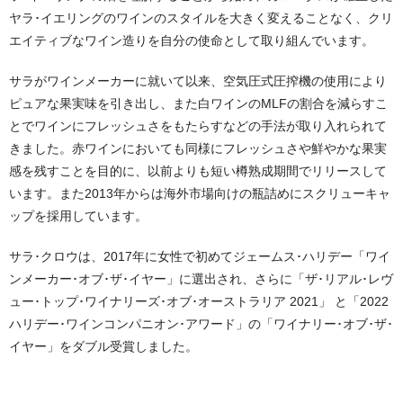
ヤラ･イエリングのワインのスタイルを大きく変えることなく、クリ
エイティブなワイン造りを⾃分の使命として取り組んでいます。
サラがワインメーカーに就いて以来、空気圧式圧搾機の使用により
ピュアな果実味を引き出し、また白ワインのMLFの割合を減らすこ
とでワインにフレッシュさをもたらすなどの手法が取り入れられて
きました。赤ワインにおいても同様にフレッシュさや鮮やかな果実
感を残すことを目的に、以前よりも短い樽熟成期間でリリースして
います。また2013年からは海外市場向けの瓶詰めにスクリューキャ
ップを採用しています。
サラ･クロウは、2017年に⼥性で初めてジェームス･ハリデー「ワイ
ンメーカー･オブ･ザ･イヤー」に選出され、さらに「ザ･リアル･レヴ
ュー･トップ･ワイナリーズ･オブ･オーストラリア 2021」 と「2022
ハリデー･ワインコンパニオン･アワード」の「ワイナリー･オブ･ザ･
イヤー」をダブル受賞しました。