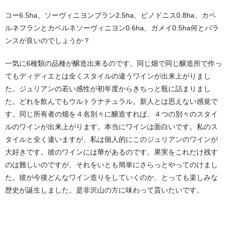
コー6.5ha、ソーヴィニヨンブラン2.5ha、ピノドニス0.8ha、カベ
ルネフランとカベルネソーヴィニヨン0.6ha、ガメイ0.5ha何とバラ
ンスが良いのでしょうか？
一気に6種類の品種が醸造出来るのです。同じ畑で同じ醸造所で作っ
てもディディエとは全くスタイルの違うワインが出来上がりまし
た。ジュリアンの若い感性が初年度からきちっと瓶に詰まりまし
た。どれを飲んでもウルトラナチュラル。新人とは思えない感覚で
す。同じ所有者の畑を４名別々に醸造すれば、４つの別々のスタイ
ルのワインが出来上がります。本当にワインは面白いです。私のス
タイルと全く違いますが、私は個人的にこのジュリアンのワインが
大好きです。彼のワインには華があるのです。果実をこれだけ残す
のは難しいのですが、それをいとも簡単にさらっとやってのけまし
た。彼が今後どんなワイン造りをしていくのか、とっても楽しみな
歴史が誕生しました。是非沢山の方に味わって貰いたいです。