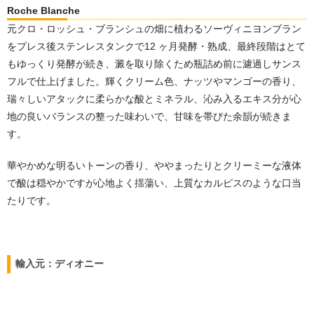
Roche Blanche
元クロ・ロッシュ・ブランシュの畑に植わるソーヴィニヨンブラン
をプレス後ステンレスタンクで12 ヶ月発酵・熟成、最終段階はとて
もゆっくり発酵が続き、澱を取り除くため瓶詰め前に濾過しサンス
フルで仕上げました。輝くクリーム色、ナッツやマンゴーの香り、
瑞々しいアタックに柔らかな酸とミネラル、沁み入るエキス分が心
地の良いバランスの整った味わいで、甘味を帯びた余韻が続きま
す。
華やかめな明るいトーンの香り、
ややまったりとクリーミーな液体
で酸は穏やかですが心地よく揺蕩い、
上質なカルピスのような口当
たりです。
輸入元：ディオニー