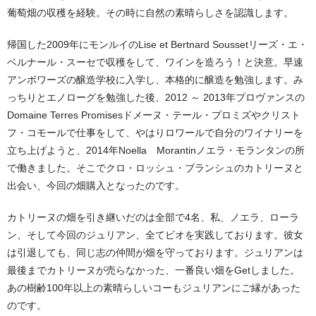
葡萄畑の収穫を経験。その時に自然の素晴らしさを認識します。
帰国した2009年にモンルイのLise et Bertnard Soussetリーズ・エ・
ベルナール・スーセで収穫をして、ワインを造ろう！と決意。早速
アンボワーズの醸造学校に入学し、本格的に醸造を勉強します。み
っちりとエノローグを勉強した後、2012 ～ 2013年プロヴァンスの
Domaine Terres Promisesドメーヌ・テール・プロミズやクリスト
フ・コモールで仕事をして、やはりロワールで自分のワイナリーを
立ち上げようと、2014年Noella Morantinノエラ・モランタンの所
で働きました。そこでクロ・ロッシュ・ブランシュのカトリーヌと
出会い、今回の畑購入となったのです。
カトリーヌの畑を引き継いだのは全部で4名、私、ノエラ、ローラ
ン、そして今回のジュリアン、全てビオを実践しております。彼女
は引退しても、同じ志の仲間が畑を守っております。ジュリアンは
最後までカトリーヌが売らなかった、一番良い畑をGetしました。
あの樹齢100年以上の素晴らしいコーもジュリアンにご縁があった
のです。