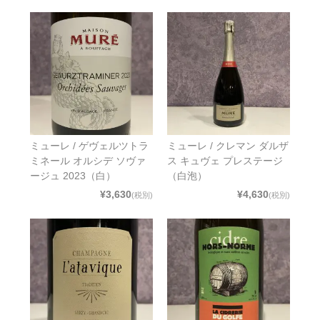
ミューレ / ゲヴェルツトラ
ミューレ / クレマン ダルザ
ミネール オルシデ ソヴァ
ス キュヴェ プレステージ
ージュ 2023（白）
（白泡）
¥3,630
¥4,630
(税別)
(税別)