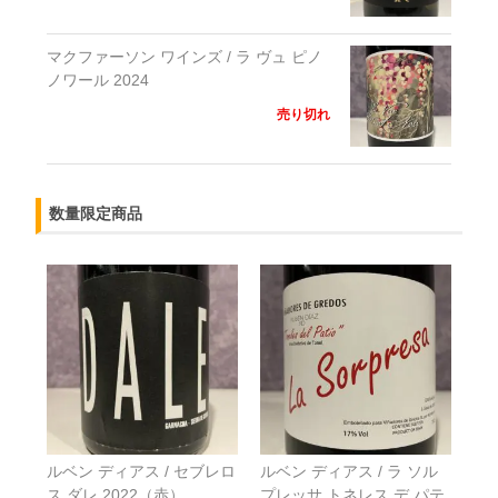
マクファーソン ワインズ / ラ ヴュ ピノ
ノワール 2024
売り切れ
数量限定商品
ルベン ディアス / セブレロ
ルベン ディアス / ラ ソル
ス ダレ 2022（赤）
プレッサ トネレス デ パテ