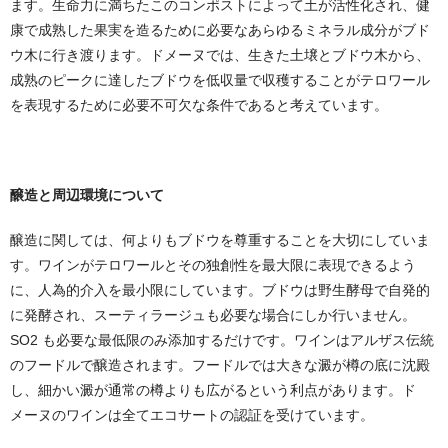
ます。生命力に満ちたこのコンポストによって土が活性化され、健
康で成熟した果実を造るために必要なあらゆるミネラル成分がブド
ウ木に行き渡ります。ドメーヌでは、生きた土壌とブドウ木から、
成熟のピークに達したブドウを低収量で収穫することがテロワール
を表現するために必要不可欠な条件であると考えています。
醸造と周辺環境について
醸造に関しては、何よりもブドウを尊重することを大切にしていま
す。ワインがテロワールとその独創性を最大限に表現できるよう
に、人為的介入を最小限にしています。ブドウは野生酵母で自発的
に発酵され、スーティラージュも必要な場合にしか行いません。
SO2 も必要な最低限のみ添加するだけです。ワインはアルザス伝統
のフードルで醸造されます。フードルでは大きな澱が樽の底に沈殿
し、細かい澱が通常の樽よりも広がるという利点があります。ド
メーヌのワインは全てエコサートの認証を受けています。