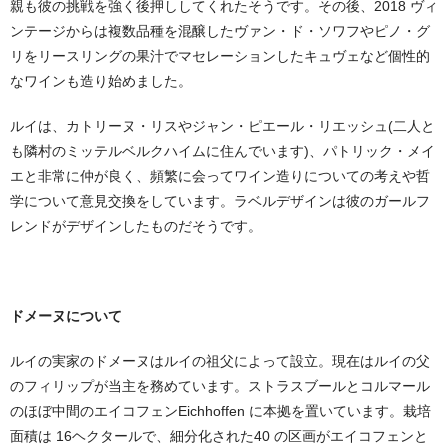
親も彼の挑戦を強く後押ししてくれたそうです。その後、2018 ヴィ
ンテージからは複数品種を混醸したヴァン・ド・ソワフやピノ・グ
リをリースリングの果汁でマセレーションしたキュヴェなど個性的
なワインも造り始めました。
ルイは、カトリーヌ・リスやジャン・ピエール・リエッシュ(二人と
も隣村のミッテルベルクハイムに住んでいます)、パトリック・メイ
エと非常に仲が良く、頻繁に会ってワイン造りについての考えや哲
学について意見交換をしています。ラベルデザインは彼のガールフ
レンドがデザインしたものだそうです。
ドメーヌについて
ルイの実家のドメーヌはルイの祖父によって設立。現在はルイの父
のフィリップが当主を務めています。ストラスブールとコルマール
のほぼ中間のエイコフェンEichhoffen に本拠を置いています。栽培
面積は 16ヘクタールで、細分化された40 の区画がエイコフェンと