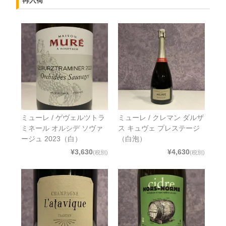
ミューレ / ゲヴェルツトラ
ミューレ / クレマン ダルザ
ミネール オルシデ ソヴァ
ス キュヴェ プレステージ
ージュ 2023（白）
（白泡）
¥3,630
¥4,630
(税別)
(税別)