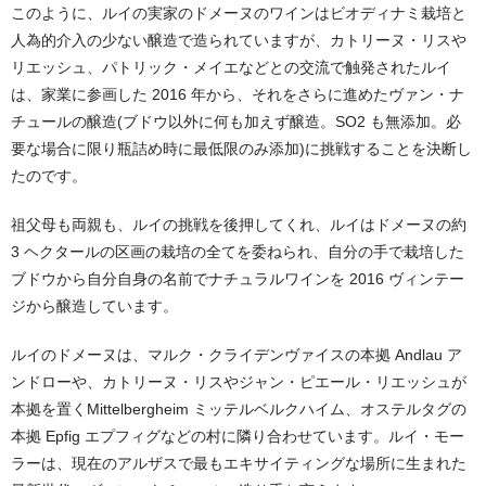
このように、ルイの実家のドメーヌのワインはビオディナミ栽培と
人為的介入の少ない醸造で造られていますが、カトリーヌ・リスや
リエッシュ、パトリック・メイエなどとの交流で触発されたルイ
は、家業に参画した 2016 年から、それをさらに進めたヴァン・ナ
チュールの醸造(ブドウ以外に何も加えず醸造。SO2 も無添加。必
要な場合に限り瓶詰め時に最低限のみ添加)に挑戦することを決断し
たのです。
祖父母も両親も、ルイの挑戦を後押してくれ、ルイはドメーヌの約
3 ヘクタールの区画の栽培の全てを委ねられ、自分の手で栽培した
ブドウから自分自身の名前でナチュラルワインを 2016 ヴィンテー
ジから醸造しています。
ルイのドメーヌは、マルク・クライデンヴァイスの本拠 Andlau ア
ンドローや、カトリーヌ・リスやジャン・ピエール・リエッシュが
本拠を置くMittelbergheim ミッテルベルクハイム、オステルタグの
本拠 Epfig エプフィグなどの村に隣り合わせています。ルイ・モー
ラーは、現在のアルザスで最もエキサイティングな場所に生まれた