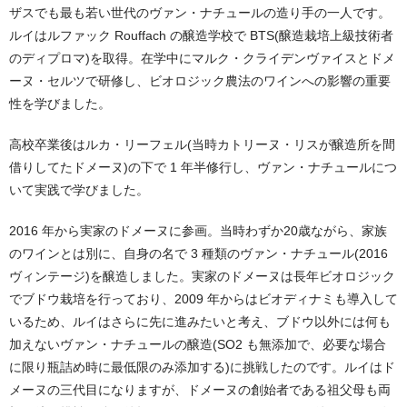
ザスでも最も若い世代のヴァン・ナチュールの造り手の一人です。
ルイはルファック Rouffach の醸造学校で BTS(醸造栽培上級技術者
のディプロマ)を取得。在学中にマルク・クライデンヴァイスとドメ
ーヌ・セルツで研修し、ビオロジック農法のワインへの影響の重要
性を学びました。
高校卒業後はルカ・リーフェル(当時カトリーヌ・リスが醸造所を間
借りしてたドメーヌ)の下で 1 年半修行し、ヴァン・ナチュールにつ
いて実践で学びました。
2016 年から実家のドメーヌに参画。当時わずか20歳ながら、家族
のワインとは別に、自身の名で 3 種類のヴァン・ナチュール(2016
ヴィンテージ)を醸造しました。実家のドメーヌは長年ビオロジック
でブドウ栽培を行っており、2009 年からはビオディナミも導入して
いるため、ルイはさらに先に進みたいと考え、ブドウ以外には何も
加えないヴァン・ナチュールの醸造(SO2 も無添加で、必要な場合
に限り瓶詰め時に最低限のみ添加する)に挑戦したのです。ルイはド
メーヌの三代目になりますが、ドメーヌの創始者である祖父母も両