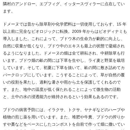
隣村のアンドロー、エプフィグ、イッタースヴィラーに点在してい
ます。
ドメーヌでは昔から除草剤や化学肥料は一切使用しておらす、15 年
以上前に完全なビオロジックに転換。2009 年からはビオディナミも
導入しました。これによって、ブドウ木の生命力が劇的に向上し、
自然に収量が低くなり、ブドウ中のエキスも最上の状態で凝縮され
るようになりました。ドメーヌの畑は全て耕耘され、中耕除草も行
います。ブドウ畑の畝の間には下草を生やし、ライ麦と野菜を栽培
しています。そして、初夏に下草を抜いて、畝の間に敷き詰めてカ
バークロップにしています。こうすることによって、草が自然の覆
いの役割を果たし、過剰な暑さや雨から土を保護してくれるので
す。また、地中の温度が低く保たれることによって微生物の活動
と、土中の水の浸透能力が維持されるという効果もあるのです。
ブドウの病害予防には、イラクサ、トクサ、ヤナギなどのハーブや
植物の煎じ薬を用いています。また、堆肥や牛糞、ブドウの搾りか
すや藁などをベースにしたコンポストを自前で作って畑に撒いてい