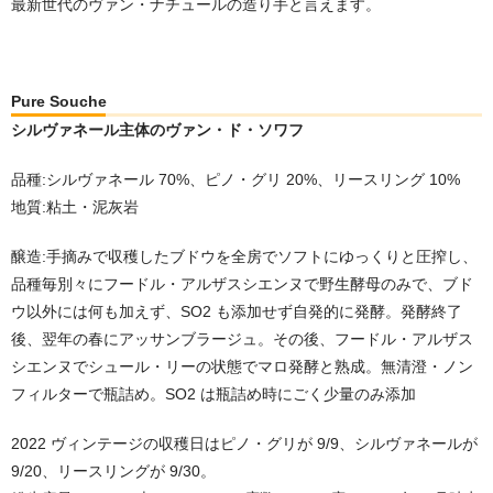
最新世代のヴァン・ナチュールの造り手と言えます。
Pure Souche
シルヴァネール主体のヴァン・ド・ソワフ
品種:シルヴァネール 70%、ピノ・グリ 20%、リースリング 10%
地質:粘土・泥灰岩
醸造:手摘みで収穫したブドウを全房でソフトにゆっくりと圧搾し、
品種毎別々にフードル・アルザスシエンヌで野生酵母のみで、ブド
ウ以外には何も加えず、SO2 も添加せず自発的に発酵。発酵終了
後、翌年の春にアッサンブラージュ。その後、フードル・アルザス
シエンヌでシュール・リーの状態でマロ発酵と熟成。無清澄・ノン
フィルターで瓶詰め。SO2 は瓶詰め時にごく少量のみ添加
2022 ヴィンテージの収穫日はピノ・グリが 9/9、シルヴァネールが
9/20、リースリングが 9/30。