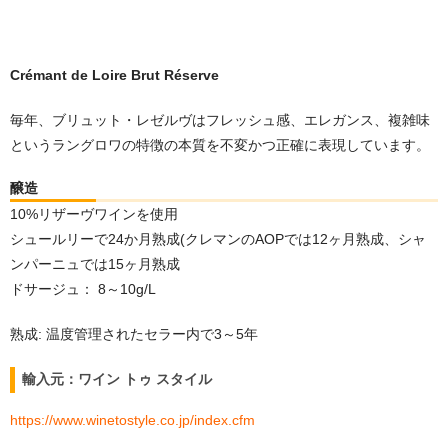
Crémant de Loire Brut Réserve
毎年、ブリュット・レゼルヴはフレッシュ感、エレガンス、複雑味
というラングロワの特徴の本質を不変かつ正確に表現しています。
醸造
10%リザーヴワインを使用
シュールリーで24か月熟成(クレマンのAOPでは12ヶ月熟成、シャ
ンパーニュでは15ヶ月熟成
ドサージュ： 8～10g/L
熟成: 温度管理されたセラー内で3～5年
輸入元：ワイン トゥ スタイル
https://www.winetostyle.co.jp/index.cfm