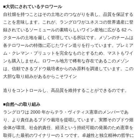
■大切にされているテロワール
自社畑を持つことはその土地とのつながりを表し、品質を保証する
ことを意味します。これが、ラングロワがユネスコの世界遺産に登
録されているソーミュールの素晴らしいワイン産地に広がる 62 ヘ
クタールの土地を厳しく管理している所以です。メゾンのチームは
各テロワールの特徴に応じたワイン造りを行っています。プレミア
ム・クレマン・ブリュットを完全なものとするため、マストもワイ
ンも購入しません。ロワール地方で稀有な存在であるこのメゾン
は、信頼できるブドウ栽培者からのみ原料を調達しています。この
大胆な取り組みがあるからこそワイン
造りをコントロールし、高品質を維持することができるのです。
■自然への取り組み
ラングロワは 2000 年からテラ・ヴィティス憲章のメンバーであ
り、より責任あるブドウ栽培を提唱しています。実際そのブドウ畑
全体が環境、社会的責任、経済という持続可能の発展のため憲章を
取得した最初のワイナリーの 1 つです。卓越性と独立精神の哲学に