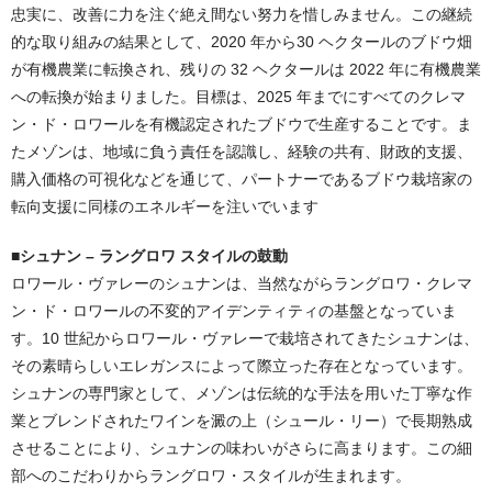
忠実に、改善に力を注ぐ絶え間ない努力を惜しみません。この継続
的な取り組みの結果として、2020 年から30 ヘクタールのブドウ畑
が有機農業に転換され、残りの 32 ヘクタールは 2022 年に有機農業
への転換が始まりました。目標は、2025 年までにすべてのクレマ
ン・ド・ロワールを有機認定されたブドウで生産することです。ま
たメゾンは、地域に負う責任を認識し、経験の共有、財政的支援、
購入価格の可視化などを通じて、パートナーであるブドウ栽培家の
転向支援に同様のエネルギーを注いでいます
■シュナン – ラングロワ スタイルの鼓動
ロワール・ヴァレーのシュナンは、当然ながらラングロワ・クレマ
ン・ド・ロワールの不変的アイデンティティの基盤となっていま
す。10 世紀からロワール・ヴァレーで栽培されてきたシュナンは、
その素晴らしいエレガンスによって際立った存在となっています。
シュナンの専門家として、メゾンは伝統的な手法を用いた丁寧な作
業とブレンドされたワインを澱の上（シュール・リー）で長期熟成
させることにより、シュナンの味わいがさらに高まります。この細
部へのこだわりからラングロワ・スタイルが生まれます。