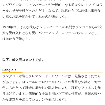
ングワインは、シャンパーニュが一般的になる前はクレマン ド ロワ
ールこそが至極だったんだ！」なんて、現代からでは想像も出来な
い様なお話を聞かせてくれたのが懐かしく。
1970年代、そんな彼らがシャンパーニュの名門ボランジェからの投
資を受け入れとなり更にパワーアップ。ロワールのクレマンとして
は向かう所敵なし。
以下、輸入元コメントです。
Langlois
ラングロワが造るクレマン・ド・ロワールには、厳格さとこだわり
があります。ロワールのテロワールについての豊富な知識と、何十
年にもわたって謙虚に磨かれた職人技により、稀有なフィネスを作
り上げています。伝統的な手法を用いた丁寧な仕事が、無限の軽や
かな泡立ちを通してシュナンを表現します。