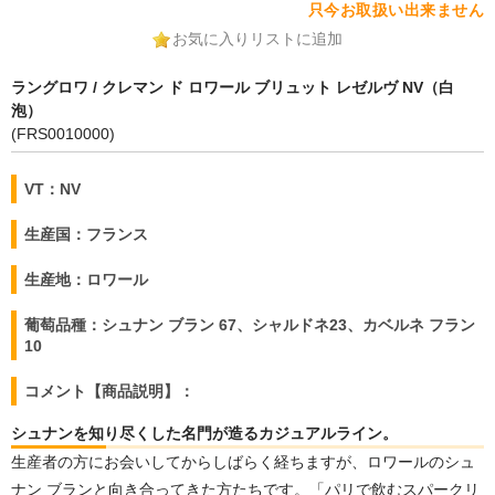
只今お取扱い出来ません
お気に入りリストに追加
ラングロワ / クレマン ド ロワール ブリュット レゼルヴ NV（白
泡）
(FRS0010000)
VT：NV
生産国：フランス
生産地：ロワール
葡萄品種：シュナン ブラン 67、シャルドネ23、カベルネ フラン
10
コメント【商品説明】：
シュナンを知り尽くした名門が造るカジュアルライン。
生産者の方にお会いしてからしばらく経ちますが、ロワールのシュ
ナン ブランと向き合ってきた方たちです。「パリで飲むスパークリ