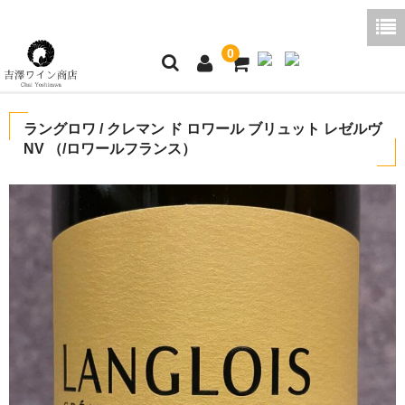
0
ホーム
ラングロワ / クレマン ド ロワール ブリュット レゼルヴ
NV （/ロワールフランス）
ご利用ガイド
商品一覧
好みから探す
ブログコラム
よくあるご質問
お問い合わせ
お買い物かご