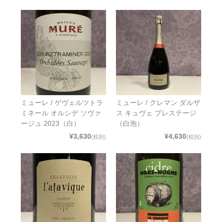
ミューレ / ゲヴェルツトラ
ミューレ / クレマン ダルザ
ミネール オルシデ ソヴァ
ス キュヴェ プレステージ
ージュ 2023（白）
（白泡）
¥3,630
¥4,630
(税別)
(税別)