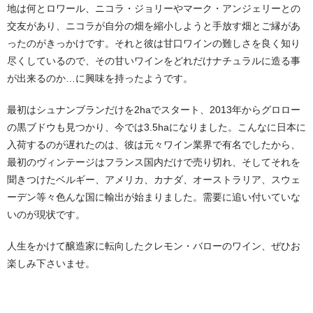
地は何とロワール、ニコラ・ジョリーやマーク・アンジェリーとの
交友があり、ニコラが自分の畑を縮小しようと手放す畑とご縁があ
ったのがきっかけです。それと彼は甘口ワインの難しさを良く知り
尽くしているので、その甘いワインをどれだけナチュラルに造る事
が出来るのか…に興味を持ったようです。
最初はシュナンブランだけを2haでスタート、2013年からグロロー
の黒ブドウも見つかり、今では3.5haになりました。こんなに日本に
入荷するのが遅れたのは、彼は元々ワイン業界で有名でしたから、
最初のヴィンテージはフランス国内だけで売り切れ、そしてそれを
聞きつけたベルギー、アメリカ、カナダ、オーストラリア、スウェ
ーデン等々色んな国に輸出が始まりました。需要に追い付いていな
いのが現状です。
人生をかけて醸造家に転向したクレモン・バローのワイン、ぜひお
楽しみ下さいませ。