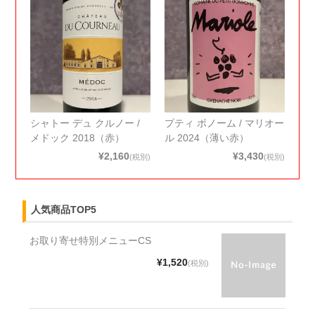
シャトー デュ クルノー /
プティ ボノーム / マリオー
メドック 2018（赤）
ル 2024（薄い赤）
¥2,160
¥3,430
(税別)
(税別)
人気商品TOP5
お取り寄せ特別メニューCS
¥1,520
(税別)