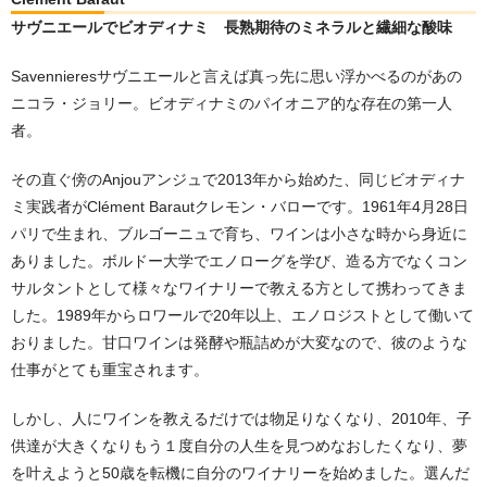
サヴニエールでビオディナミ 長熟期待のミネラルと繊細な酸味
Savennieresサヴニエールと言えば真っ先に思い浮かべるのがあの
ニコラ・ジョリー。ビオディナミのパイオニア的な存在の第一人
者。
その直ぐ傍のAnjouアンジュで2013年から始めた、同じビオディナ
ミ実践者がClément Barautクレモン・バローです。1961年4月28日
パリで生まれ、ブルゴーニュで育ち、ワインは小さな時から身近に
ありました。ボルドー大学でエノローグを学び、造る方でなくコン
サルタントとして様々なワイナリーで教える方として携わってきま
した。1989年からロワールで20年以上、エノロジストとして働いて
おりました。甘口ワインは発酵や瓶詰めが大変なので、彼のような
仕事がとても重宝されます。
しかし、人にワインを教えるだけでは物足りなくなり、2010年、子
供達が大きくなりもう１度自分の人生を見つめなおしたくなり、夢
を叶えようと50歳を転機に自分のワイナリーを始めました。選んだ