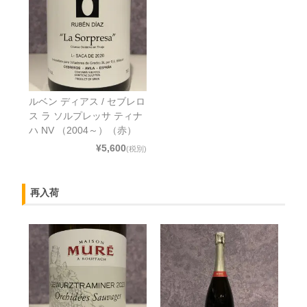
ルベン ディアス / セブレロ
ス ラ ソルプレッサ ティナ
ハ NV （2004～）（赤）
¥5,600
(税別)
再入荷