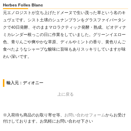
Herbes Folles Blanc
元エノロジストが立ち上げたドメーヌで生い茂った草という名のキ
ュヴェです。シスト土壌のシュナンブランをグラスファイバータン
クで40日発酵、そのままマロラクティック発酵・熟成、ビオディナ
ミカレンダー根っこの日に作業をしていました。グリーンイエロー
色、青りんごや爽やかな草原、ディルやミントの香り、黄色りんご
食べたようなシャープな酸味に旨味もありスッキリしていますが味
わい深いです。
輸入元：ディオニー
上に戻る
※入荷待ち商品のお取り寄せ等、
お問い合わせフォーム
からお受け
付けしております。お気軽にお問い合わせ下さい