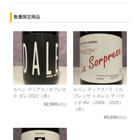
数量限定商品
ルベン ディアス / セブレロ
ルベン ディアス / ラ ソル
ス ダレ 2022（赤）
プレッサ トネレス デ パテ
ィオ NV （2004・2025）
¥2,900
(税別)
（赤）
¥5,600
(税別)