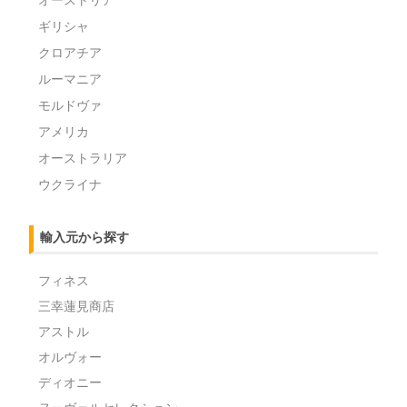
ギリシャ
クロアチア
ルーマニア
モルドヴァ
アメリカ
オーストラリア
ウクライナ
輸入元から探す
フィネス
三幸蓮見商店
アストル
オルヴォー
ディオニー