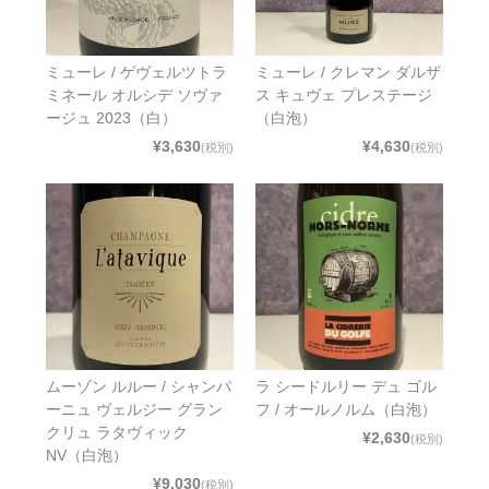
ミューレ / ゲヴェルツトラ
ミューレ / クレマン ダルザ
ミネール オルシデ ソヴァ
ス キュヴェ プレステージ
ージュ 2023（白）
（白泡）
¥3,630
¥4,630
(税別)
(税別)
ムーゾン ルルー / シャンパ
ラ シードルリー デュ ゴル
ーニュ ヴェルジー グラン
フ / オールノルム（白泡）
クリュ ラタヴィック
¥2,630
(税別)
NV（白泡）
¥9,030
(税別)