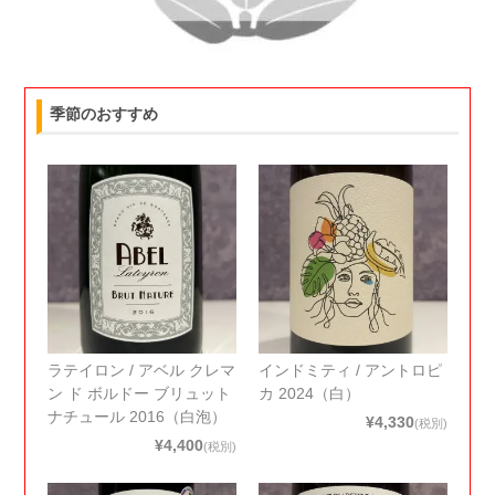
季節のおすすめ
ラテイロン / アベル クレマ
インドミティ / アントロピ
ン ド ボルドー ブリュット
カ 2024（白）
ナチュール 2016（白泡）
¥4,330
(税別)
¥4,400
(税別)