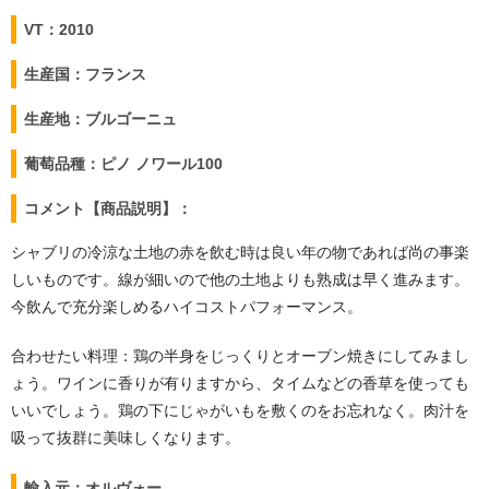
VT：2010
生産国：フランス
生産地：ブルゴーニュ
葡萄品種：ピノ ノワール100
コメント【商品説明】：
シャブリの冷涼な土地の赤を飲む時は良い年の物であれば尚の事楽
しいものです。線が細いので他の土地よりも熟成は早く進みます。
今飲んで充分楽しめるハイコストパフォーマンス。
合わせたい料理：鶏の半身をじっくりとオーブン焼きにしてみまし
ょう。ワインに香りが有りますから、タイムなどの香草を使っても
いいでしょう。鶏の下にじゃがいもを敷くのをお忘れなく。肉汁を
吸って抜群に美味しくなります。
輸入元：オルヴォー