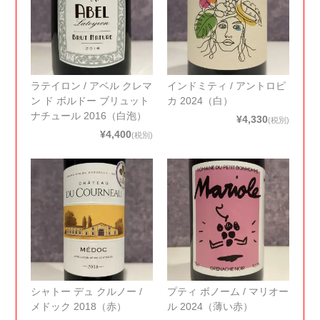
ラテイロン / アベル クレマ
インドミティ / アントロピ
ン ド ボルドー ブリュット
カ 2024（白）
ナチュール 2016（白泡）
¥4,330
(税別)
¥4,400
(税別)
シャトー デュ クルノー /
プティ ボノーム / マリオー
メドック 2018（赤）
ル 2024（薄い赤）