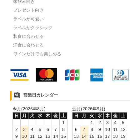
家飲み向き
プレゼント向き
ラベルが可愛い
ラベルがクラシック
和食に合わせる
洋食に合わせる
ワインだけでも楽しめる
営業日カレンダー
今月(2026年8月)
翌月(2026年9月)
日
月
火
水
木
金
土
日
月
火
水
木
金
土
1
1
2
3
4
5
2
3
4
5
6
7
8
6
7
8
9
10
11
12
9
10
11
12
13
14
15
13
14
15
16
17
18
19