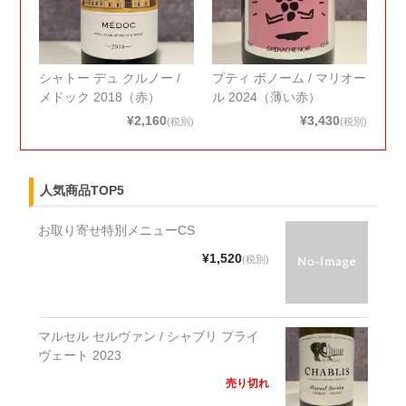
シャトー デュ クルノー /
プティ ボノーム / マリオー
メドック 2018（赤）
ル 2024（薄い赤）
¥2,160
¥3,430
(税別)
(税別)
人気商品TOP5
お取り寄せ特別メニューCS
¥1,520
(税別)
マルセル セルヴァン / シャブリ プライ
ヴェート 2023
売り切れ