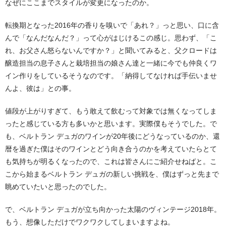
なぜにここまでスタイルが変更になったのか。
転換期となった2016年の香りを嗅いで「あれ？」っと思い、口に含
んで「なんだなんだ？」って心がはじけるこの感じ。思わず、「こ
れ、お父さん怒らないんですか？」と聞いてみると、父クロードは
醸造担当の息子さんと栽培担当の娘さん達と一緒に今でも仲良くワ
イン作りをしているそうなのです。「納得してなければ手伝いませ
んよ、彼は」との事。
値段が上がりすぎて、もう敢えて飲むって対象では無くなってしま
ったと感じている方も多いかと思います。実際僕もそうでした。で
も、ベルトラン デュガのワインが20年後にどうなっているのか、還
暦を過ぎた僕はそのワインとどう向き合うのかを考えていたらとて
も気持ちが明るくなったので、これは皆さんにご紹介せねばと。こ
こから始まるベルトラン デュガの新しい挑戦を、僕はずっと先まで
眺めていたいと思ったのでした。
で、ベルトラン デュガが立ち向かった太陽のヴィンテージ2018年。
もう、想像しただけでワクワクしてしまいますよね。