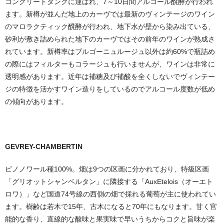
コンクリートタンクに運ばれ、7～10日間アルコール醗酵が行われ
ます。新樽が並んだ地上のカーヴでは最新のヴィンテージのワイン
のマロラクティック醗酵が行われ、地下水が壁から染み出ている、
砂利が敷き詰められた地下のカーヴではその前年のワインが熟成さ
れています。新樽率はブルゴーニュルージュ以外は約60%で瓶詰め
の際にはフィルターもコラージュも行いませんが、ワインは非常に
透明感があります。近年は補糖及び補酸を全くしないでヴィンテー
ジの特徴を活かすワイン造りをしているのでアルコール度数が低め
の傾向があります。
GEVREY-CHAMBERTIN
ピノノワール種100%。畑は9つの区画に分かれており、特級区画
「グリオットシャンベルタン」に隣接する「AuxEtelois（オーエト
ロワ）」など国道74号線の西側の畑で採れる葡萄が主に使われてい
ます。樹齢は若木で15年、古木になると70年にもなります。甘く官
能的な香り、直線的な酸味と果実味で早いうちからコクと旨味が楽