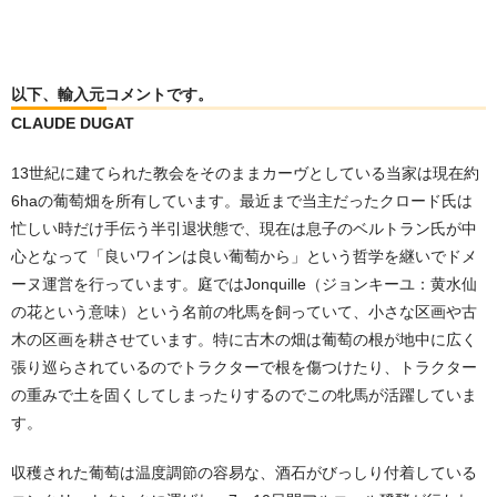
以下、輸入元コメントです。
CLAUDE DUGAT
13世紀に建てられた教会をそのままカーヴとしている当家は現在約
6haの葡萄畑を所有しています。最近まで当主だったクロード氏は
忙しい時だけ手伝う半引退状態で、現在は息子のベルトラン氏が中
心となって「良いワインは良い葡萄から」という哲学を継いでドメ
ーヌ運営を行っています。庭ではJonquille（ジョンキーユ：黄水仙
の花という意味）という名前の牝馬を飼っていて、小さな区画や古
木の区画を耕させています。特に古木の畑は葡萄の根が地中に広く
張り巡らされているのでトラクターで根を傷つけたり、トラクター
の重みで土を固くしてしまったりするのでこの牝馬が活躍していま
す。
収穫された葡萄は温度調節の容易な、酒石がびっしり付着している