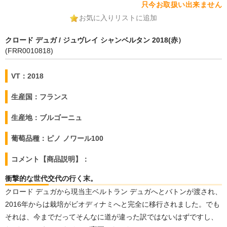
只今お取扱い出来ません
お気に入りリストに追加
クロード デュガ / ジュヴレイ シャンベルタン 2018(赤）
(FRR0010818)
VT：2018
生産国：フランス
生産地：ブルゴーニュ
葡萄品種：ピノ ノワール100
コメント【商品説明】：
衝撃的な世代交代の行く末。
クロード デュガから現当主ベルトラン デュガへとバトンが渡され、
2016年からは栽培がビオディナミへと完全に移行されました。でも
それは、今までだってそんなに道が違った訳ではないはずですし、