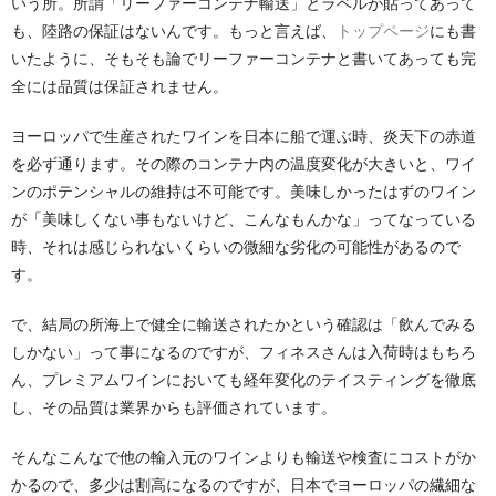
いう所。所謂「リーファーコンテナ輸送」とラベルが貼ってあって
も、陸路の保証はないんです。もっと言えば、
トップページ
にも書
いたように、そもそも論でリーファーコンテナと書いてあっても完
全には品質は保証されません。
ヨーロッパで生産されたワインを日本に船で運ぶ時、炎天下の赤道
を必ず通ります。その際のコンテナ内の温度変化が大きいと、ワイ
ンのポテンシャルの維持は不可能です。美味しかったはずのワイン
が「美味しくない事もないけど、こんなもんかな」ってなっている
時、それは感じられないくらいの微細な劣化の可能性があるので
す。
で、結局の所海上で健全に輸送されたかという確認は「飲んでみる
しかない」って事になるのですが、フィネスさんは入荷時はもちろ
ん、プレミアムワインにおいても経年変化のテイスティングを徹底
し、その品質は業界からも評価されています。
そんなこんなで他の輸入元のワインよりも輸送や検査にコストがか
かるので、多少は割高になるのですが、日本でヨーロッパの繊細な