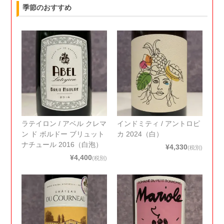
季節のおすすめ
ラテイロン / アベル クレマ
インドミティ / アントロピ
ン ド ボルドー ブリュット
カ 2024（白）
ナチュール 2016（白泡）
¥4,330
(税別)
¥4,400
(税別)