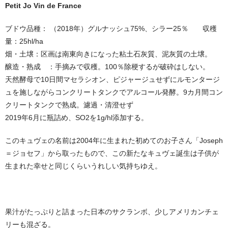
Petit Jo Vin de France
ブドウ品種： （2018年）グルナッシュ75%、シラー25％ 収穫
量：25hl/ha
畑・土壌：区画は南東向きになった粘土石灰質、泥灰質の土壌。
醸造・熟成 ：手摘みで収穫。100％除梗するが破砕はしない。
天然酵母で10日間マセラシオン、ピジャージュせずにルモンタージ
ュを施しながらコンクリートタンクでアルコール発酵。9カ月間コン
クリートタンクで熟成。濾過・清澄せず
2019年6月に瓶詰め、SO2を1g/hl添加する。
このキュヴェの名前は2004年に生まれた初めてのお子さん「Joseph
＝ジョセフ」から取ったもので、この新たなキュヴェ誕生は子供が
生まれた幸せと同じくらいうれしい気持ちゆえ。
果汁がたっぷりと詰まった日本のサクランボ、少しアメリカンチェ
リーも混ざる。