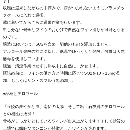
ます。
収穫は選果しながらの手摘みで、房がつぶれないようにプラスチッ
クケースに入れて運搬。
蔵に着いてからさらに選果作業を行います。
申し分ない健全なブドウのおかげで自然なワイン造りが可能となる
のです。
醸造においては、SO2を含め一切他のものを添加しません。
アルコール発酵の前に冷却し、低温でゆっくりと発酵。酵母は天然
酵母を使用しています。
濾過、清澄作業はせずに熟成中に自然にまかせます。
瓶詰め前に、ワインの働き方と時期に応じてSO2を10～15mg添
加、もしくはサン・スフル（無添加）。
●品種とテロワール
『丘陵の爽やかな風、南仏の太陽、そして粘土石灰質のテロワール
との相性は抜群！
骨格がしっかりとしているワインが出来上がります！そして砂質の
土壌では繊細なタンニンが特徴としたワインが造れます。