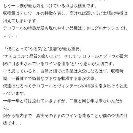
もう一つ僕が最も気をつけている点は収穫量です。
収穫量はテロワールの特徴を表し、高ければ高いほど土壌の特徴は
消えてしまいます。
テロワールの特徴が最も現れやすい品種はまさにグルナッシュでし
ょう。』
『僕にとって”やる気”と”意志”が最も重要。
“ナチュラルで品質の良いこと”、そして”テロワールとブドウが最大
限に引き出されているワインを造る”という思いが大切です。
そう思っていると、自然と畑での作業は入念になるはず。収穫時
期、一番健全で綺麗なブドウを収穫する事が大事。
僕達はなるべくテロワールとヴィンテージの特徴を引き出そうと思
っています。
一年一年と時は流れていきますが、二度と同じ年は来ないんだか
ら。
畑から瓶内まで、真実そのままのワインを造ることが僕の今後の目
標です。』