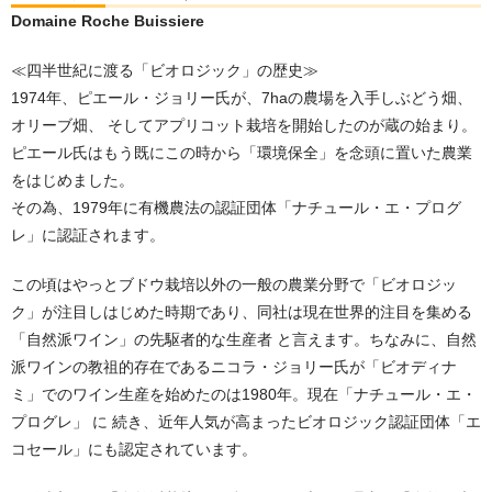
Domaine Roche Buissiere
≪四半世紀に渡る「ビオロジック」の歴史≫
1974年、ピエール・ジョリー氏が、7haの農場を入手しぶどう畑、
オリーブ畑、 そしてアプリコット栽培を開始したのが蔵の始まり。
ピエール氏はもう既にこの時から「環境保全」を念頭に置いた農業
をはじめました。
その為、1979年に有機農法の認証団体「ナチュール・エ・プログ
レ」に認証されます。
この頃はやっとブドウ栽培以外の一般の農業分野で「ビオロジッ
ク」が注目しはじめた時期であり、同社は現在世界的注目を集める
「自然派ワイン」の先駆者的な生産者 と言えます。ちなみに、自然
派ワインの教祖的存在であるニコラ・ジョリー氏が「ビオディナ
ミ」でのワイン生産を始めたのは1980年。現在「ナチュール・エ・
プログレ」 に 続き、近年人気が高まったビオロジック認証団体「エ
コセール」にも認定されています。