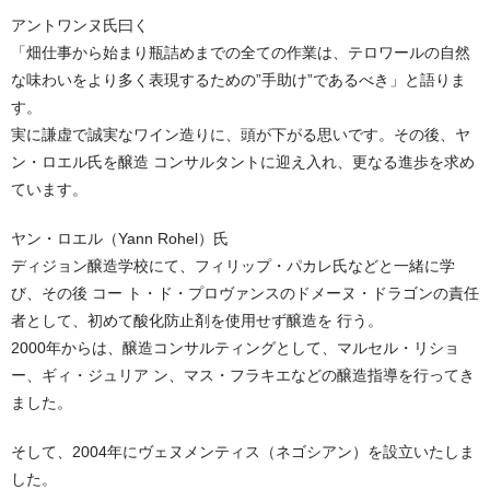
アントワンヌ氏曰く
「畑仕事から始まり瓶詰めまでの全ての作業は、テロワールの自然
な味わいをより多く表現するための”手助け”であるべき」と語りま
す。
実に謙虚で誠実なワイン造りに、頭が下がる思いです。その後、ヤ
ン・ロエル氏を醸造 コンサルタントに迎え入れ、更なる進歩を求め
ています。
ヤン・ロエル（Yann Rohel）氏
ディジョン醸造学校にて、フィリップ・パカレ氏などと一緒に学
び、その後 コー ト・ド・プロヴァンスのドメーヌ・ドラゴンの責任
者として、初めて酸化防止剤を使用せず醸造を 行う。
2000年からは、醸造コンサルティングとして、マルセル・リショ
ー、ギィ・ジュリア ン、マス・フラキエなどの醸造指導を行ってき
ました。
そして、2004年にヴェヌメンティス（ネゴシアン）を設立いたしま
した。