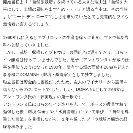
開始当初より「自然派栽培」を続けている大きな理由は『自然を大
事にして、土壌の風味を出すため・・・』と語る当主は、その当時
より“コート デュ ローヌ”らしさを求めていたとても先進的なブドウ
栽培者と言えるでしょう。
1980年代に入るとアプリコットの生産を徐々に止め、ブドウ栽培専
科へと移っていきました。
しかし、栽培・収穫したブドウは、共同組合に運んでおり、自らワ
イン醸造は行って いませんでした。息子（アントワンヌ）が蔵の仕
事を手伝うようになった1999年、所有する畑の面積も20haを超えた
事を機にDOMAINE（栽培・醸造家）として独立しました。
独立当初は資金的に困難だったため、友人のワイナリーから設備を
借りながらのス タートで した。しかしDOMAINEとしての独立は、
アントワンヌ氏の「夢実現」の第一歩です。
アントワンヌ氏は自らのワイン造りを志して、ボーヌの農業学校で
勉強した後「環境 保全」や「水質管理」について学び、「自然を尊
重した農業」を目指しながら、１年を通したブドウ栽培と醸造の経
験を積みました。