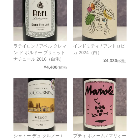
ラテイロン / アベル クレマ
インドミティ / アントロピ
ン ド ボルドー ブリュット
カ 2024（白）
ナチュール 2016（白泡）
¥4,330
(税別)
¥4,400
(税別)
シャトー デュ クルノー /
プティ ボノーム / マリオー