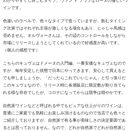
わかりやすくしみこむタイプ。ヴァン ド ソワフなローヌの優しいワ
インです。
色違いのラベルで、色々なタイプで造っていますが、飲むタイミン
グ次第ではそれぞれ主張が激しくなる場合もあり、じゃじゃ馬感は
否めません。オルヴォーさんは、その辺のコントロールをしながら
市場にリリースしようとしてくれているので好感度が高いです。
（個人の感想です）
こちらのキュヴェはドメーヌの入門編、一番安価なキュヴェなので
すが、毎年安定した状態で日本にやってきます。安心して買えると
でも申しましょうか。「だったらこれでいいじゃん」と引っ張りだ
このキュヴェなので、リリース時に各酒販店に限定数が割り当てら
れる様な存在でしたが、コロナになってからは競争は穏やかです。
自然派ワインなどと呼ばれる中でもピュアな仕上がりのワインは、
普通にご家庭でも気軽にお楽しみ頂けるものなので当店でも色々と
ご紹介しておりますが、自然派で有る事が美味しさの決定要因であ
るとは思っておりません。なので、どれが自然派でどれが自然派じ