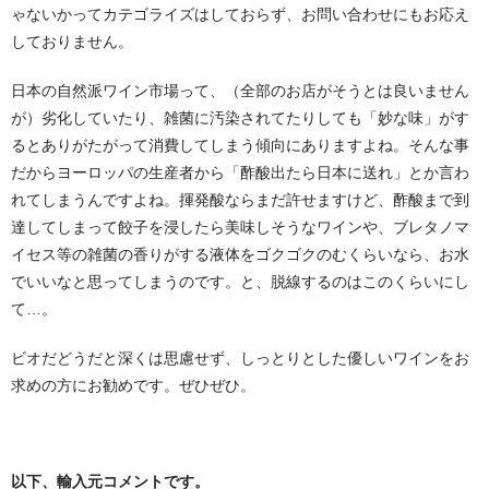
ゃないかってカテゴライズはしておらず、お問い合わせにもお応え
しておりません。
日本の自然派ワイン市場って、（全部のお店がそうとは良いません
が）劣化していたり、雑菌に汚染されてたりしても「妙な味」がす
るとありがたがって消費してしまう傾向にありますよね。そんな事
だからヨーロッパの生産者から「酢酸出たら日本に送れ」とか言わ
れてしまうんですよね。揮発酸ならまだ許せますけど、酢酸まで到
達してしまって餃子を浸したら美味しそうなワインや、ブレタノマ
イセス等の雑菌の香りがする液体をゴクゴクのむくらいなら、お水
でいいなと思ってしまうのです。と、脱線するのはこのくらいにし
て…。
ビオだどうだと深くは思慮せず、しっとりとした優しいワインをお
求めの方にお勧めです。ぜひぜひ。
以下、輸入元コメントです。