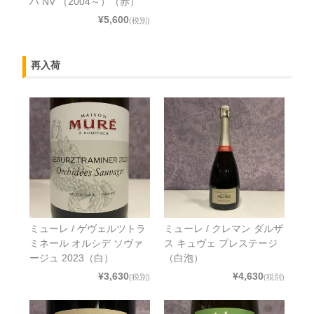
ハ NV （2004～）（赤）
¥5,600
(税別)
再入荷
ミューレ / ゲヴェルツトラ
ミューレ / クレマン ダルザ
ミネール オルシデ ソヴァ
ス キュヴェ プレステージ
ージュ 2023（白）
（白泡）
¥3,630
¥4,630
(税別)
(税別)