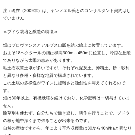
注：現在（2009年）は、ヤンノエル氏とのコンサルタント契約はし
ていません
≪ブドウ栽培と醸造の特徴≫
畑はプロヴァンスとアルプス山脈を結ぶ線上に位置しています。
およそ18ヘクタールの畑は標高300m～450mに位置し、冷涼な丘陵
でありながら太陽の恵みがあります。
粘土石灰質土壌が多いですが、それぞれ泥灰土、沖積土、砂・砂利
と異なり多種・多様な地質で構成されています。
この土壌の多様性がワインに複雑さと独創性を与えてくれるので
す。
畑は30年以上、有機栽培を続けており、化学肥料は一切与えていま
せん。
除草剤も使わず、自分たちで鋤き返し、耕作を行うことで、ブドウ
の根が地中深くまで張ることが出来るのです。
自然の産物ですから、年により平均収穫量は30から40hl/haと異なり