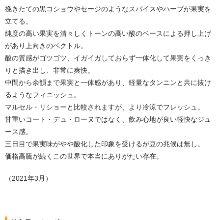
挽きたての黒コショウやセージのようなスパイスやハーブが果実を
立てる。
純度の高い果実を清々しくトーンの高い酸のベースによる押し上げ
があり上向きのベクトル。
酸の質感がゴツゴツ、イガイガしておらず一体化して果実をくっき
りと描き出し、非常に爽快。
中間から余韻まで果実と一体感があり、軽量なタンニンと共に抜け
るようなフィニッシュ。
マルセル・リショーと比較されますが、より冷涼でフレッシュ。
甘重いコート・デュ・ローヌではなく、飲み心地が良い軽快なジュ
ース感。
三日目で果実味がやや酸化した印象を受けるが豆の兆候は無し。
価格高騰が続くこの世界で本当にありがたい存在。
（2021年3月）