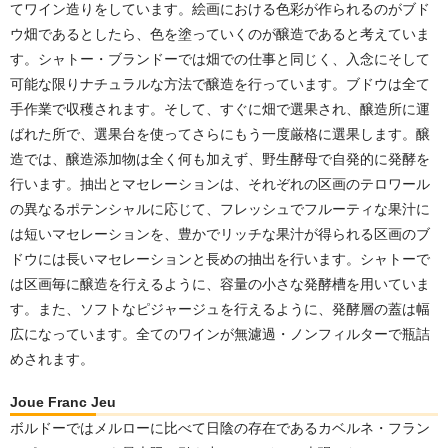
てワイン造りをしています。絵画における色彩が作られるのがブド
ウ畑であるとしたら、色を塗っていくのが醸造であると考えていま
す。シャトー・ブランドーでは畑での仕事と同じく、入念にそして
可能な限りナチュラルな方法で醸造を行っています。ブドウは全て
手作業で収穫されます。そして、すぐに畑で選果され、醸造所に運
ばれた所で、選果台を使ってさらにもう⼀度厳格に選果します。醸
造では、醸造添加物は全く何も加えず、野生酵⺟で自発的に発酵を
行います。抽出とマセレーションは、それぞれの区画のテロワール
の異なるポテンシャルに応じて、フレッシュでフルーティな果汁に
は短いマセレーションを、豊かでリッチな果汁が得られる区画のブ
ドウには⻑いマセレーションと⻑めの抽出を行います。シャトーで
は区画毎に醸造を行えるように、容量の⼩さな発酵槽を用いていま
す。また、ソフトなピジャージュを行えるように、発酵層の蓋は幅
広になっています。全てのワインが無濾過・ノンフィルターで瓶詰
めされます。
Joue Franc Jeu
ボルドーではメルローに比べて日陰の存在であるカベルネ・フラン