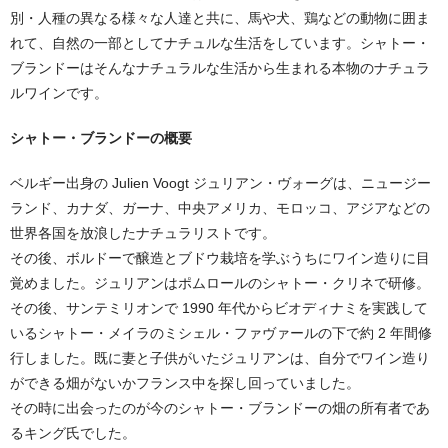
別・人種の異なる様々な人達と共に、馬や犬、鶏などの動物に囲ま
れて、自然の⼀部としてナチュルな生活をしています。シャトー・
ブランドーはそんなナチュラルな生活から生まれる本物のナチュラ
ルワインです。
シャトー・ブランドーの概要
ベルギー出身の Julien Voogt ジュリアン・ヴォーグは、ニュージー
ランド、カナダ、ガーナ、中央アメリカ、モロッコ、アジアなどの
世界各国を放浪したナチュラリストです。
その後、ボルドーで醸造とブドウ栽培を学ぶうちにワイン造りに目
覚めました。ジュリアンはポムロールのシャトー・クリネで研修。
その後、サンテミリオンで 1990 年代からビオディナミを実践して
いるシャトー・メイラのミシェル・ファヴァールの下で約 2 年間修
行しました。既に妻と子供がいたジュリアンは、自分でワイン造り
ができる畑がないかフランス中を探し回っていました。
その時に出会ったのが今のシャトー・ブランドーの畑の所有者であ
るキング氏でした。