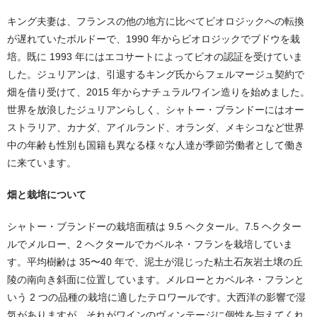
キング夫妻は、フランスの他の地方に比べてビオロジックへの転換
が遅れていたボルドーで、1990 年からビオロジックでブドウを栽
培。既に 1993 年にはエコサートによってビオの認証を受けていま
した。ジュリアンは、引退するキング氏からフェルマージュ契約で
畑を借り受けて、2015 年からナチュラルワイン造りを始めました。
世界を放浪したジュリアンらしく、シャトー・ブランドーにはオー
ストラリア、カナダ、アイルランド、オランダ、メキシコなど世界
中の年齢も性別も国籍も異なる様々な人達が季節労働者として働き
に来ています。
畑と栽培について
シャトー・ブランドーの栽培面積は 9.5 ヘクタール。7.5 ヘクター
ルでメルロー、2 ヘクタールでカベルネ・フランを栽培していま
す。平均樹齢は 35〜40 年で、泥土が混じった粘土石灰岩土壌の丘
陵の南向き斜面に位置しています。メルローとカベルネ・フランと
いう 2 つの品種の栽培に適したテロワールです。⼤⻄洋の影響で湿
気がありますが、それがワインのヴィンテージに個性を与えてくれ