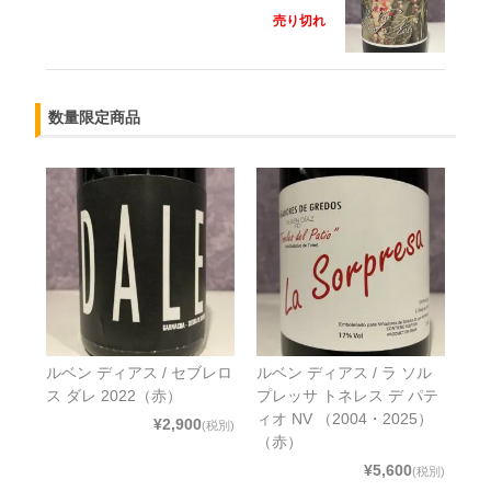
売り切れ
数量限定商品
ルベン ディアス / セブレロ
ルベン ディアス / ラ ソル
ス ダレ 2022（赤）
プレッサ トネレス デ パテ
ィオ NV （2004・2025）
¥2,900
(税別)
（赤）
¥5,600
(税別)