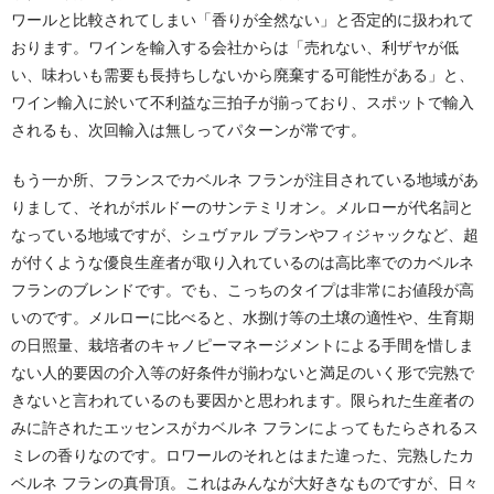
ワールと比較されてしまい「香りが全然ない」と否定的に扱われて
おります。ワインを輸入する会社からは「売れない、利ザヤが低
い、味わいも需要も長持ちしないから廃棄する可能性がある」と、
ワイン輸入に於いて不利益な三拍子が揃っており、スポットで輸入
されるも、次回輸入は無しってパターンが常です。
もう一か所、フランスでカベルネ フランが注目されている地域があ
りまして、それがボルドーのサンテミリオン。メルローが代名詞と
なっている地域ですが、シュヴァル ブランやフィジャックなど、超
が付くような優良生産者が取り入れているのは高比率でのカベルネ
フランのブレンドです。でも、こっちのタイプは非常にお値段が高
いのです。メルローに比べると、水捌け等の土壌の適性や、生育期
の日照量、栽培者のキャノピーマネージメントによる手間を惜しま
ない人的要因の介入等の好条件が揃わないと満足のいく形で完熟で
きないと言われているのも要因かと思われます。限られた生産者の
みに許されたエッセンスがカベルネ フランによってもたらされるス
ミレの香りなのです。ロワールのそれとはまた違った、完熟したカ
ベルネ フランの真骨頂。これはみんなが大好きなものですが、日々