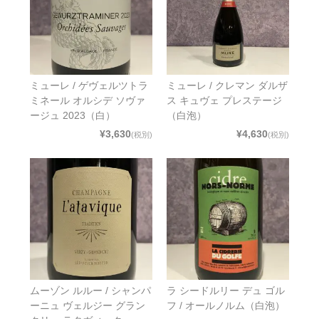
ミューレ / ゲヴェルツトラ
ミューレ / クレマン ダルザ
ミネール オルシデ ソヴァ
ス キュヴェ プレステージ
ージュ 2023（白）
（白泡）
¥3,630
¥4,630
(税別)
(税別)
ムーゾン ルルー / シャンパ
ラ シードルリー デュ ゴル
ーニュ ヴェルジー グラン
フ / オールノルム（白泡）