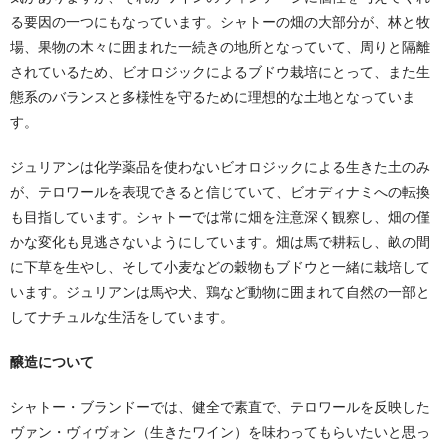
る要因の⼀つにもなっています。シャトーの畑の⼤部分が、林と牧
場、果物の木々に囲まれた⼀続きの地所となっていて、周りと隔離
されているため、ビオロジックによるブドウ栽培にとって、また生
態系のバランスと多様性を守るために理想的な土地となっていま
す。
ジュリアンは化学薬品を使わないビオロジックによる生きた土のみ
が、テロワールを表現できると信じていて、ビオディナミへの転換
も目指しています。シャトーでは常に畑を注意深く観察し、畑の僅
かな変化も見逃さないようにしています。畑は馬で耕耘し、畝の間
に下草を生やし、そして⼩⻨などの穀物もブドウと⼀緒に栽培して
います。ジュリアンは馬や犬、鶏など動物に囲まれて自然の⼀部と
してナチュルな生活をしています。
醸造について
シャトー・ブランドーでは、健全で素直で、テロワールを反映した
ヴァン・ヴィヴォン（生きたワイン）を味わってもらいたいと思っ