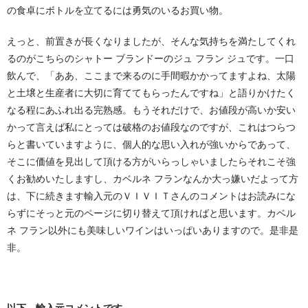
の食卓にボトルを立てるには勇気のいるお買い物。
えっと、前置きが長くなりましたが、そんな気持ちを満たしてくれ
るのがこちらのシャトー ブランドーのジュ フラン ジュです。一口
飲んで、「ああ、ここまで来るのに手間暇かかってますよね、太陽
と土壌と生産者に大切に育ててもらったんですね」と語りかけたく
なる程にあふれ出る完熟感。もうそれだけで、お値段が高いか安い
かって言えば私にとっては破格のお値段なのですが、これはつらつ
らと書いていますように、個人的な思い入れが強いからであって、
そこに価値を見出して頂ける方がいらっしゃいましたらそれこそ強
くお勧めいたしますし、カベルネ フランなんか大っ嫌いだよって方
は、下に続きます輸入元のＶＩＶＩＴさんのコメントはお読みにな
らずにそっと元のページに切り替えて頂ければと思います。カベル
ネ フラン以外にも美味しいワインはいっぱいありますので。是非是
非。
以下、輸入元コメントです。