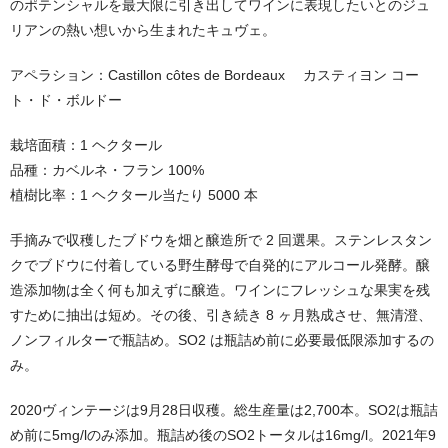
のポテンシャルを最⼤限に引き出してワインに表現したいとのジュ
リアンの熱い想いから生まれたキュヴェ。
アペラション：Castillon côtes de Bordeaux カスティヨン コー
ト・ド・ボルドー
栽培面積：1 ヘクタール
品種：カベルネ・フラン 100%
植樹比率：1 ヘクタール当たり 5000 本
手摘みで収穫したブドウを畑と醸造所で 2 回選果。ステンレスタン
クでブドウに付着している野生酵⺟で自発的にアルコール発酵。醸
造添加物は全く何も加えずに醸造。ワインにフレッシュな果実を残
すために抽出は短め。その後、引き続き 8 ヶ月熟成させ、無清澄、
ノンフィルターで瓶詰め。SO2 は瓶詰め前に必要最低限添加するの
み。
2020ヴィンテージは9月28日収穫。総生産量は2,700本。SO2は瓶詰
め前に5mg/lのみ添加。瓶詰め後のSO2トータルは16mg/l。2021年9