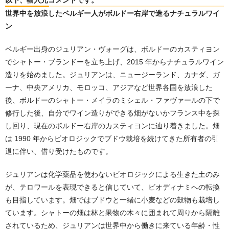
世界中を放浪したベルギー人がボルドー右岸で造るナチュラルワイ
ン
ベルギー出身のジュリアン・ヴォーグは、ボルドーのカスティヨン
でシャトー・ブランドーを立ち上げ、2015 年からナチュラルワイン
造りを始めました。ジュリアンは、ニュージーランド、カナダ、ガ
ーナ、中央アメリカ、モロッコ、アジアなど世界各国を放浪した
後、ボルドーのシャトー・メイラのミシェル・ファヴァールの下で
修行した後、自分でワイン造りができる畑がないかフランス中を探
し回り、現在のボルドー右岸のカスティヨンに辿り着きました。畑
は 1990 年からビオロジックでブドウ栽培を続けてきた所有者の引
退に伴い、借り受けたものです。
ジュリアンは化学薬品を使わないビオロジックによる生きた土のみ
が、テロワールを表現できると信じていて、ビオディナミへの転換
も目指しています。畑ではブドウと⼀緒に小麦などの穀物も栽培し
ています。シャトーの畑は林と果物の木々に囲まれて周りから隔離
されているため、ジュリアンは世界中から働きに来ている年齢・性