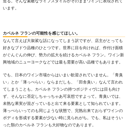
造る。そんな素敵なライフスタイルがそのままワインに表現されて
います。
カベルネ フランの可能性を感じてほしい。
なんて言えば大袈裟な話になってしまう訳ですが、店主がとっても
好きなブドウ品種のひとつです。世界に目を向ければ、作付け面積
がぐんぐんの伸び、勢力の拡大を続けるカベルネ フラン。ワイン新
興地域のニューヨークなどでは最も需要が高い品種でもあります。
でも、日本のワイン市場からはいまい歓迎されていません。「青臭
い」とか「薄っぺらい」ならまだしも、「田舎臭い」なんて言われ
てしまうことも。カベルネ フランの持つポジティヴには目も向け
ず、そんなに否定しちゃっちゃあ可哀想ですよって。青臭いでは、
未熟な果実が混ざっていると出て来る要素として知られています。
薄っぺらいってのも同じような状態で、完熟出来ておらずワインの
ボディを形成する要素が少ない時に見られがち。でも、私はそうい
った類のカベルネ フランも大好物なのであります。