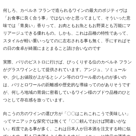
何しろ、カベルネ フランで造られるワインの最大のポジティヴは
「お食事に良く合う事」ではないかと思ってまして、そういった意
味では「青臭い」香りって、お肉ともお魚ともお野菜とも万能にマ
リアージュできる優れもの。しかも、これは品種の特性であって、
スタイルが軽い重いっなてのに左右される事も無く、手にすればそ
の日の食卓が綺麗にまとまること請け合いなのです
実際、パリのビストロに行けば、びっくりする位のカベルネ フラン
がグラスワインとして提供されています。アンジュ、ソミュール
や、少しお値段が上がるとシノン等のロワール産のものが多いの
は、パリとロワールの距離感や歴史的な導線ってのがありそうです
が、何しろ地域の胃袋に密着しているワイン様のブドウ品種のひと
つとして存在感を放っています。
向こうの方のワインの選び方が「〇〇はこれこれこうで美味しい」
ってマニアックな探究では無くて「〇〇頼んでおけば間違いがな
い」程度である事が多く、これは日本人が日本酒を注文する時に似