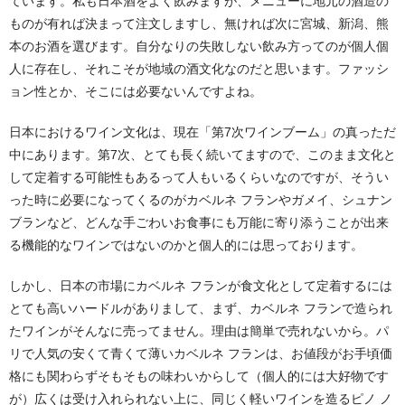
ています。私も日本酒をよく飲みますが、メニューに地元の酒造の
ものが有れば決まって注文しますし、無ければ次に宮城、新潟、熊
本のお酒を選びます。自分なりの失敗しない飲み方ってのが個人個
人に存在し、それこそが地域の酒文化なのだと思います。ファッシ
ョン性とか、そこには必要ないんですよね。
日本におけるワイン文化は、現在「第7次ワインブーム」の真っただ
中にあります。第7次、とても長く続いてますので、このまま文化と
して定着する可能性もあるって人もいるくらいなのですが、そうい
った時に必要になってくるのがカベルネ フランやガメイ、シュナン
ブランなど、どんな手ごわいお食事にも万能に寄り添うことが出来
る機能的なワインではないのかと個人的には思っております。
しかし、日本の市場にカベルネ フランが食文化として定着するには
とても高いハードルがありまして、まず、カベルネ フランで造られ
たワインがそんなに売ってません。理由は簡単で売れないから。パ
リで人気の安くて青くて薄いカベルネ フランは、お値段がお手頃価
格にも関わらずそもそもの味わいからして（個人的には大好物です
が）広くは受け入れられない上に、同じく軽いワインを造るピノ ノ