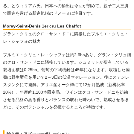
る」とウィリアム氏。日本への輸出は今回が初めて。親子二人三脚
で躍進を遂げる新進気鋭のドメーヌに注目です。
Morey-Saint-Denis 1er cru Les Chaffot
グラン・クリュのクロ・サン・ドニに隣接したプルミエ・クリュ・
レ・シャフォの魅力
プルミエ・クリュ・レ・シャフォは約2.6haあり、グラン・クリュ畑
のクロ・サン・ドニに隣接しています。シュミットが所有している
栽培面積は0.25ha。葡萄の平均樹齢は45年になります。収穫した葡
萄は野生酵母を用いて2～3日の低温マセレーション。後にステンレ
スタンクにて発酵。アリエ産オーク樽にて12か月熟成（新樽比率
20%）。年産約1,100本限定品。 ワインはクロ・サン・ドニを彷彿
させる品格のある香りとバランスの取れた味わいで、熟成させるほ
どに、そのポテンシャルを発揮するところが特徴です。