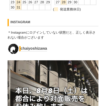
23
24
25
26
27
28
29
27
28
29
30
30
31
(
発送業務休日)
INSTAGRAM
＊Instagramにログインしていない状態だと、正しく表示さ
れない場合がございます
chaiyoshizawa