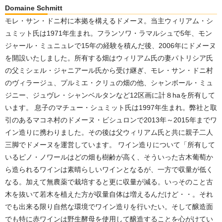
Domaine Schmitt
モレ・サン・ドニ村に本拠を構えるドメーヌ。当主ウィリアム・シ
ュミット氏は1971年生まれ。フランソワ・ラマルシュで5年、モン
ジャール・ミュニュレで15年の経験を積んだ後、2006年にドメーヌ
を開設いたしました。所有する畑はウィリアム氏の妻パトリシア氏
の父ミシェル・ジャニアール氏から受け継ぎ、モレ・サン・ドニ村
のヴィラージュ、プルミエ・クリュの畑の他、シャンボール・ミュ
ジニー、ジュヴレ・シャンベルタンなど12区画に計８haを所有して
います。 息子のマチュー・シュミット氏は1997年生まれ。弊社と取
引のあるマコネ村のドメーヌ・ビシュロンで2013年～2015年までワ
イン造りに携わりました。その後は父ウィリアム氏と共に親子二人
三脚でドメーヌを運営しています。 ワイン造りについて「所有して
いるピノ・ノワールはどの畑も樹齢が高く、そういった古木葡萄か
ら造られるワインは素晴らしいワインとなるが、一方で収量が低く
なる。加えて無農薬で栽培すると更に収量が減る。いっそのこと古
木を抜いて若木を植えた方が収量自体は増えるんだけど・・。それ
でも出来る限り自然な環境でワイン造りを行いたい。そして醸造面
でも特に赤ワインは野生酵母を使用して醸造することを心がけてい