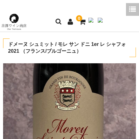
0
ホーム
ドメーヌ シュミット / モレ サン ドニ 1er レ シャフォ
2021 （フランス/ブルゴーニュ）
ご利用ガイド
商品一覧
好みから探す
ブログコラム
よくあるご質問
お問い合わせ
お買い物かご