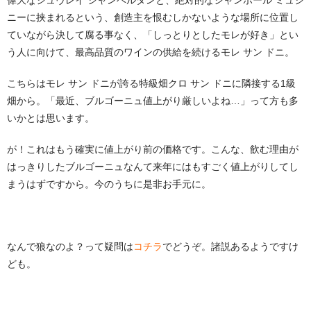
偉大なジュヴレイ シャンベルタンと、絶対的なシャンボール ミュジ
ニーに挟まれるという、創造主を恨むしかないような場所に位置し
ていながら決して腐る事なく、「しっとりとしたモレが好き」とい
う人に向けて、最高品質のワインの供給を続けるモレ サン ドニ。
こちらはモレ サン ドニが誇る特級畑クロ サン ドニに隣接する1級
畑から。「最近、ブルゴーニュ値上がり厳しいよね…」って方も多
いかとは思います。
が！これはもう確実に値上がり前の価格です。こんな、飲む理由が
はっきりしたブルゴーニュなんて来年にはもすごく値上がりしてし
まうはずですから。今のうちに是非お手元に。
なんで狼なのよ？って疑問は
コチラ
でどうぞ。諸説あるようですけ
ども。