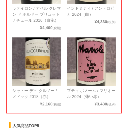
ラテイロン / アベル クレマ
インドミティ / アントロピ
ン ド ボルドー ブリュット
カ 2024（白）
ナチュール 2016（白泡）
¥4,330
(税別)
¥4,400
(税別)
シャトー デュ クルノー /
プティ ボノーム / マリオー
メドック 2018（赤）
ル 2024（薄い赤）
¥2,160
¥3,430
(税別)
(税別)
人気商品TOP5