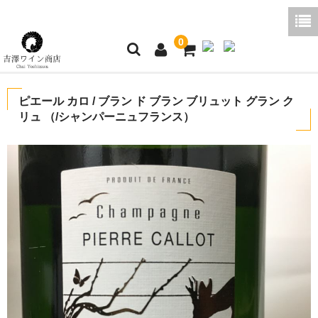
0
ホーム
ピエール カロ / ブラン ド ブラン ブリュット グラン ク
リュ （/シャンパーニュフランス）
ご利用ガイド
商品一覧
好みから探す
ブログコラム
よくあるご質問
お問い合わせ
お買い物かご