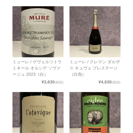
ミューレ / ゲヴェルツトラ
ミューレ / クレマン ダルザ
ミネール オルシデ ソヴァ
ス キュヴェ プレステージ
ージュ 2023（白）
（白泡）
¥3,630
¥4,630
(税別)
(税別)