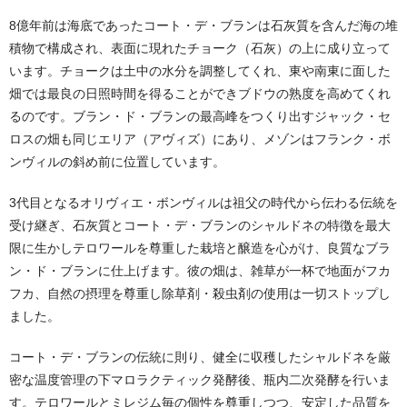
8億年前は海底であったコート・デ・ブランは石灰質を含んだ海の堆
積物で構成され、表面に現れたチョーク（石灰）の上に成り立って
います。チョークは土中の水分を調整してくれ、東や南東に面した
畑では最良の日照時間を得ることができブドウの熟度を高めてくれ
るのです。ブラン・ド・ブランの最高峰をつくり出すジャック・セ
ロスの畑も同じエリア（アヴィズ）にあり、メゾンはフランク・ボ
ンヴィルの斜め前に位置しています。
3代目となるオリヴィエ・ボンヴィルは祖父の時代から伝わる伝統を
受け継ぎ、石灰質とコート・デ・ブランのシャルドネの特徴を最大
限に生かしテロワールを尊重した栽培と醸造を心がけ、良質なブラ
ン・ド・ブランに仕上げます。彼の畑は、雑草が一杯で地面がフカ
フカ、自然の摂理を尊重し除草剤・殺虫剤の使用は一切ストップし
ました。
コート・デ・ブランの伝統に則り、健全に収穫したシャルドネを厳
密な温度管理の下マロラクティック発酵後、瓶内二次発酵を行いま
す。テロワールとミレジム毎の個性を尊重しつつ、安定した品質を