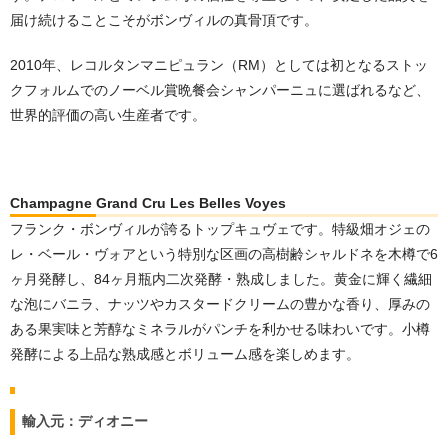
届け続けることこそがボンヴィルの真骨頂です。
2010年、レコルタンマニピュラン（RM）としては初となるストッ
クフォルムでのノーベル賞晩餐会シャンパーニュに選ばれるなど、
世界的評価の高い生産者です。
Champagne Grand Cru Les Belles Voyes
フランク・ボンヴィルが誇るトップキュヴェです。特級畑オジェの
レ・ベール・ヴォアという特別な区画の高樹齢シャルドネを木樽で6
ヶ月発酵し、84ヶ月瓶内二次発酵・熟成しました。黄金に輝く繊細
な泡にバニラ、ナッツやカスタードクリームの豊かな香り、厚みの
ある果実味と芳醇なミネラルがパンチを利かせる味わいです。小樽
発酵による上品な熟成感とボリューム感を楽しめます。
輸入元：ディオニー