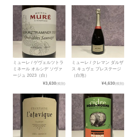
ミューレ / ゲヴェルツトラ
ミューレ / クレマン ダルザ
ミネール オルシデ ソヴァ
ス キュヴェ プレステージ
ージュ 2023（白）
（白泡）
¥3,630
¥4,630
(税別)
(税別)