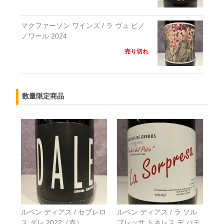
マクファーソン ワインズ / ラ ヴュ ピノ
ノワール 2024
売り切れ
数量限定商品
ルベン ディアス / セブレロ
ルベン ディアス / ラ ソル
ス ダレ 2022（赤）
プレッサ トネレス デ パテ