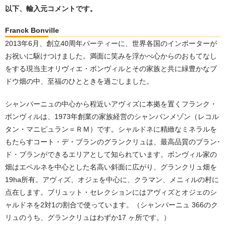
以下、輸入元コメントです。
Franck Bonville
2013年6月、創立40周年パーティーに、世界各国のインポーターが
お祝いに駆けつけました。満面に笑みを浮かべ心からのおもてなし
をする現当主オリヴィエ・ボンヴィルとその家族と共に緑豊かなブ
ドウ畑の中、至福のひとときを過ごしました。
シャンパーニュの中心から程近いアヴィズに本拠を置くフランク・
ボンヴィルは、1973年創業の家族経営のシャンパンメゾン（レコル
タン・マニピュラン＝ＲＭ）です。シャルドネに精緻なミネラルを
もたらすコート・デ・ブランのグランクリュは、最高品質のブラン･
ド・ブランができるエリアとして知られています。ボンヴィル家の
畑はエペルネを中心とした名高い斜面に広がり、グランクリュ畑を
19ha所有。アヴィズ、オジェを中心に、クラマン、メニィルの村に
点在します。ブリュット・セレクションにはアヴィズとオジェのシ
ャルドネを2対1の割合で使っています。（シャンパーニュ 366のク
リュのうち、グランクリュはわずか17 ヶ所です。）