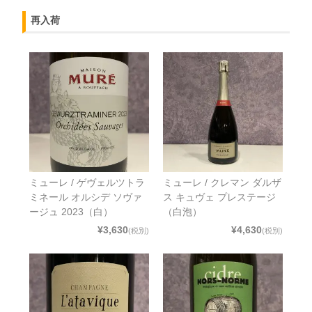
再入荷
ミューレ / ゲヴェルツトラ
ミューレ / クレマン ダルザ
ミネール オルシデ ソヴァ
ス キュヴェ プレステージ
ージュ 2023（白）
（白泡）
¥3,630
¥4,630
(税別)
(税別)