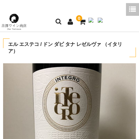
0
ホーム
エル エステコ / ドン ダビ タナ レゼルヴァ （イタリ
ア）
ご利用ガイド
商品一覧
好みから探す
ブログコラム
よくあるご質問
お問い合わせ
お買い物かご