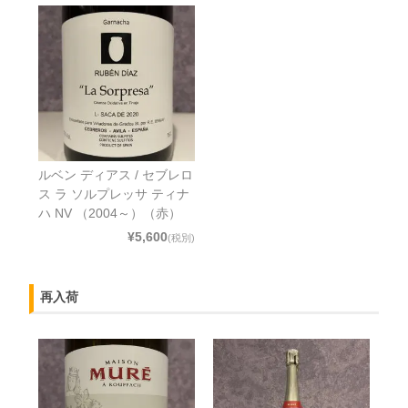
ルベン ディアス / セブレロ
ス ラ ソルプレッサ ティナ
ハ NV （2004～）（赤）
¥5,600
(税別)
再入荷