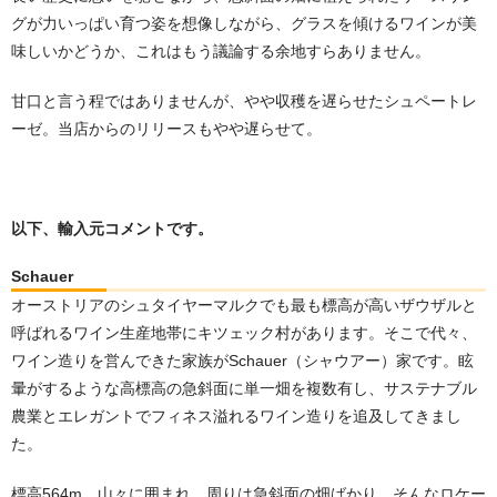
グが力いっぱい育つ姿を想像しながら、グラスを傾けるワインが美
味しいかどうか、これはもう議論する余地すらありません。
甘口と言う程ではありませんが、やや収穫を遅らせたシュペートレ
ーゼ。当店からのリリースもやや遅らせて。
以下、輸入元コメントです。
Schauer
オーストリアのシュタイヤーマルクでも最も標高が高いザウザルと
呼ばれるワイン生産地帯にキツェック村があります。そこで代々、
ワイン造りを営んできた家族がSchauer（シャウアー）家です。眩
暈がするような高標高の急斜面に単一畑を複数有し、サステナブル
農業とエレガントでフィネス溢れるワイン造りを追及してきまし
た。
標高564m、山々に囲まれ、周りは急斜面の畑ばかり、そんなロケー