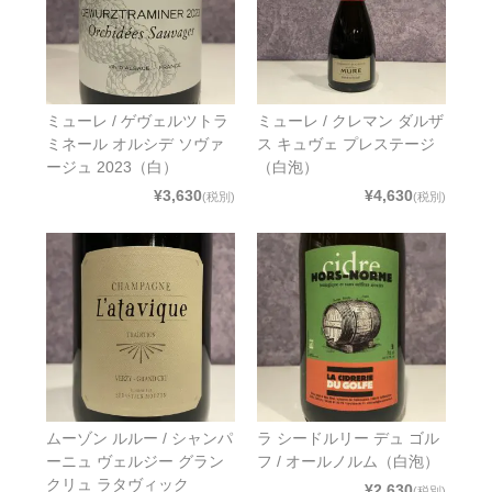
ミューレ / ゲヴェルツトラ
ミューレ / クレマン ダルザ
ミネール オルシデ ソヴァ
ス キュヴェ プレステージ
ージュ 2023（白）
（白泡）
¥3,630
¥4,630
(税別)
(税別)
ムーゾン ルルー / シャンパ
ラ シードルリー デュ ゴル
ーニュ ヴェルジー グラン
フ / オールノルム（白泡）
クリュ ラタヴィック
¥2,630
(税別)