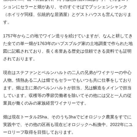
ションにセラーと畑があり、そのすぐそばでブッシェンシャンク
（ホイリゲ同様、伝統的な居酒屋）とゲストハウスも営んでおりま
す。
1757年からこの地でワイン造りを続けていますが、なんと耕してき
た全ての単一畑が1763年のハプスブルグ家の土地調査で作られた地
図に記載されており、長く名誉ある歴史は信頼できる資料でも証明
されております。
現在はステファンとベルンハルトの二人の兄弟がワイナリーの中心
人物。情熱ある二人は畑でもセラーでもいつも共に仕事をしており
ます。畑は主に弟のベルンハルトが担当、兄は醸造をメインで担当
しています。収穫等の季節労働者を除いてその他には父と一人の従
業員が働くのみの家族経営ワイナリーです。
畑は現在トータル25ha、そのうち3haでビオロジック農業をすでに
実践中で、その他の区画も現在ビオロジックへ転換中、2022年にユ
ーロリーフ取得を目指しております。