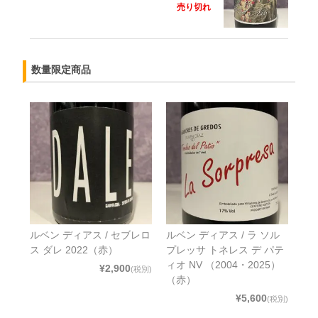
売り切れ
数量限定商品
ルベン ディアス / セブレロ
ルベン ディアス / ラ ソル
ス ダレ 2022（赤）
プレッサ トネレス デ パテ
ィオ NV （2004・2025）
¥2,900
(税別)
（赤）
¥5,600
(税別)