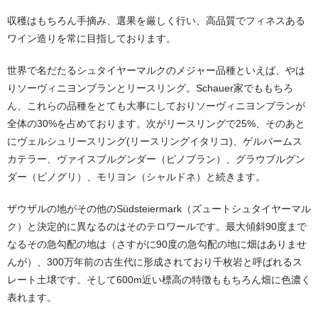
収穫はもちろん手摘み、選果を厳しく行い、高品質でフィネスある
ワイン造りを常に目指しております。
世界で名だたるシュタイヤーマルクのメジャー品種といえば、やは
りソーヴィニヨンブランとリースリング。Schauer家でももちろ
ん、これらの品種をとても大事にしておりソーヴィニヨンブランが
全体の30%を占めております。次がリースリングで25%、そのあと
にヴェルシュリースリング(リースリングイタリコ)、ゲルバームス
カテラー、ヴァイスブルグンダー（ピノブラン）、グラウブルグン
ダー（ピノグリ）、モリヨン（シャルドネ）と続きます。
ザウザルの地がその他のSüdsteiermark（ズュートシュタイヤーマル
ク）と決定的に異なるのはそのテロワールです。最大傾斜90度まで
なるその急勾配の地は（さすがに90度の急勾配の地に畑はありませ
んが）、300万年前の古生代に形成されており千枚岩と呼ばれるス
レート土壌です。そして600m近い標高の特徴ももちろん畑に色濃く
表れます。