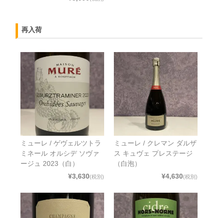
再入荷
ミューレ / ゲヴェルツトラ
ミューレ / クレマン ダルザ
ミネール オルシデ ソヴァ
ス キュヴェ プレステージ
ージュ 2023（白）
（白泡）
¥3,630
¥4,630
(税別)
(税別)