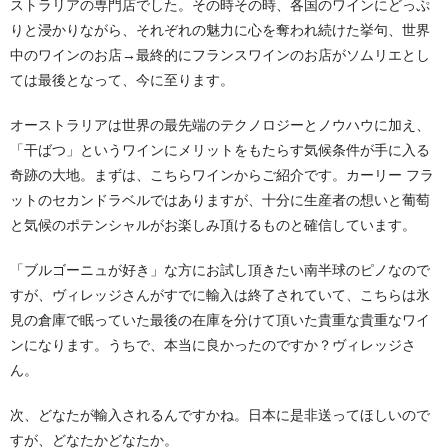
ストラリアの専門店でした。その時その時、各国のワインにどっぷ
りと浸かりながら、それぞれの魅力に心を奪われ続けた挙句、世界
中のワインのお店→最終的にフランスワインのお店がソムリエとし
ては最後となって、今に至ります。
オーストラリアは世界の最先端のテクノロジーとノウハウに加え、
「干ばつ」というワインにメリットをもたらす気候条件が手に入る
奇跡の大地。まずは、こちらワインからご紹介です。カーリー フラ
ットのセカンドラベルではありますが、十分に生産者の想いと葡萄
と気候のポテンシャルがお楽しみ頂けるものと確信しています。
「ブルゴーニュが好き」な方にお試し頂きたい南半球のピノなので
すが、ヴィレッジさんがすでに輸入は終了されていて、こちらは氷
見の倉庫で眠っていた最後の在庫を分けて頂いた貴重な貴重なワイ
ンになります。うちで、本当に良かったのですか？ヴィレッジさ
ん。
次、どなたが輸入されるんですかね。日本に是非送ってほしいので
すが、どなたかどなたか。