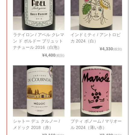
ラテイロン / アベル クレマ
インドミティ / アントロピ
ン ド ボルドー ブリュット
カ 2024（白）
ナチュール 2016（白泡）
¥4,330
(税別)
¥4,400
(税別)
シャトー デュ クルノー /
プティ ボノーム / マリオー
メドック 2018（赤）
ル 2024（薄い赤）