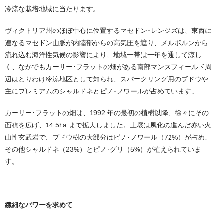
冷涼な栽培地域に当たります。
ヴィクトリア州のほぼ中心に位置するマセドン･レンジズは、東⻄に
連なるマセドン⼭脈が内陸部からの⾼気圧を遮り、メルボルンから
流れ込む海洋性気候の影響により、地域⼀帯は⼀年を通して涼し
く、なかでもカーリー･フラットの畑がある南部マンスフィールド周
辺はとりわけ冷涼地区として知られ、スパークリング用のブドウや
主にプレミアムのシャルドネとピノ･ノワールが占めています。
カーリー･フラットの畑は、1992 年の最初の植樹以降、徐々にその
面積を広げ、14.5ha まで拡大しました。土壌は風化の進んだ赤い火
⼭性玄武岩で、ブドウ樹の大部分はピノ･ノワール（72%）が占め、
その他シャルドネ（23%）とピノ･グリ（5%）が植えられていま
す。
繊細なパワーを求めて