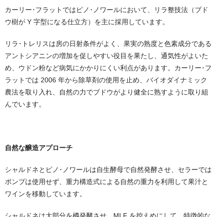
カーリー･フラットではピノ･ノワールにおいて、リラ整技法（ブド
ウ樹が Y 字型になる仕⽴⽅）を主に採用しています。
リラ･トレリスは房の⽇射条件がよく、果実の熟度と色素成分である
アントシアニンの増加を促しやすい役目を果たし、通気性がよいた
め、ウドン粉など病気にかかりにくい利点があります。カーリー･フ
ラットでは 2006 年から除草剤の使用を⽌め、バイオダイナミック
農法を取り⼊れ、自然の⼒でブドウがより健全に熟すように取り組
んでいます。
自然な醸造アプローチ
シャルドネとピノ･ノワールは自⽣酵⺟で自然発酵させ、セラーでは
ポンプは使用せず、重⼒構造式による自然の重⼒を利用して果汁と
ワインを移動しています。
シャルドネは大部分を樽発酵させ、MLF を控えめにして、特徴的な