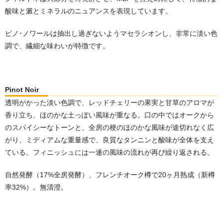
酸味と澱とミネラルのニュアンスを表現しています。
ピノ･ノワールは抽出し過ぎないようマセラシオンし、非常に淡い色
調で、繊細な味わいが特徴です。
Pinot Noir
透明がかった淡い色調で、レッドチェリーの果実と⽢草のアロマが
⾹り⽴ち、ほのかな土っぽい風味が重なる。口の中ではオークから
のスパイシーなトーンと、全房の梗のほのかな風味が途切れなく広
がり、ミディアムな重量感で、良質なタンニンと酸味が全体を支え
ている。フィニッシュには⼀連の風味の流れが再び繰り返される。
自然発酵（17%全房発酵）、フレンチオーク樽で20ヶ月熟成（新樽
率32%）。無清澄。