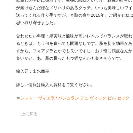
喉越しのキレは抜群です。林檎の酸味というか、林檎の蜜その
が溶け込んだ様なメリハリのあるタッチ。いつも美味しいワイ
送ってくれる作り手ですが、奇跡の良年2015年、ご紹介せね
思い取り寄せました。
合わせたい料理：果実味と酸味が高いレベルでバランスが取れ
るときは、もう何を食べても問題なしです。脂を切る効果があ
すから、フォアグラとかでも良いですし、お手軽に鶏皮なんか
良いかと。あ、脂の乗ったもつ鍋なんかも良さそうです。
輸入元：出水商事
詳しい情報は輸入元資料をご覧ください。
⇒
シャトー ヴィエラ / パシュラン デュ ヴィック ビル セック
上に戻る