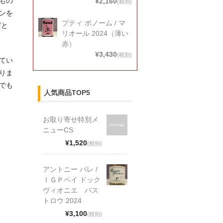
もの
¥2,160
(税別)
ンを
プティ ボノーム / マ
ばと
リオール 2024（薄い
赤）
¥3,430
(税別)
てい
りま
でも
人気商品TOP5
お取り寄せ特別メ
ニューCS
¥1,520
(税別)
アントニー パレ /
ＩＧＰペイ ドック
ヴィオニエ パス
トロウ 2024
¥3,100
(税別)