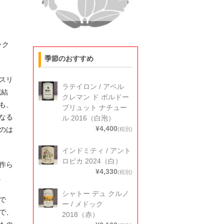
ック
季節のおすすめ
スリ
ラテイロン / アベル
完結
クレマン ド ボルドー
も、
ブリュット ナチュー
なる
ル 2016（白泡）
¥4,400
のは
(税別)
インドミティ / アント
ロピカ 2024（白）
作ら
¥4,330
(税別)
。
シャトー デュ クルノ
で
ー / メドック
で、
2018（赤）