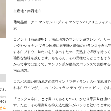
生産地：南西地方
葡萄品種：グロ マンサン60 プティ マンサン20 アリュフィア
20
コメント【商品説明】：南西地方のマンサン系ブレンド。リー
ングやシュナン ブラン同様に果実味と酸味のバランスを自己
する白ブドウ。味わいを引き出すために完熟まで収穫を待って
強烈な酸味を残します。もちろん、その品種ならどこでもそう
かって事では無くて、マンサン系が最高のバランスで完熟する
南西地方。
コスパの高い南西地方の赤ワイン「マディラン」の生産地域で
れる白ワインが、この「パシュラン デュ ヴィック ビル」です
り切れ
(税別)
「セック＝辛口」とは書いてあるものの、かなり果実味は濃い
080 )
す。ただ、その果実味を抑え込む酸味がパシッと効いてますの
せん