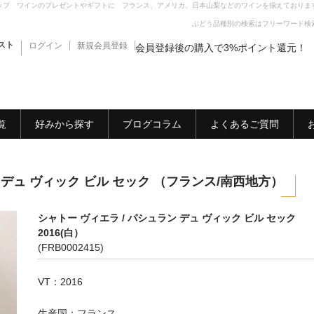
ップ ワインのプレゼントやギフトに フランス、アメリカ、日本山梨などのワインを揃えておりま
ぶどう品種別の検索はフリーワード検
スト
ログイン
新規会員登録
会員登録後の購入で3%ポイント還元！
覧
好みから探す
ブログコラム
よくあるご質問
 デュ ヴィック ビル セック （フランス/南西地方）
シャトー ヴィエラ / パシュラン デュ ヴィック ビル セック
2016(白）
(FRB0002415)
VT：2016
生産国：フランス