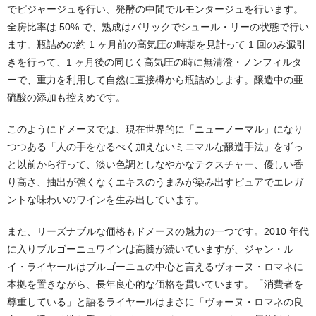
でピジャージュを行い、発酵の中間でルモンタージュを行います。
全房比率は 50%.で、熟成はバリックでシュール・リーの状態で行い
ます。瓶詰めの約 1 ヶ月前の高気圧の時期を見計って 1 回のみ澱引
きを行って、1 ヶ月後の同じく高気圧の時に無清澄・ノンフィルタ
ーで、重力を利用して自然に直接樽から瓶詰めします。醸造中の亜
硫酸の添加も控えめです。
このようにドメーヌでは、現在世界的に「ニューノーマル」になり
つつある「人の手をなるべく加えないミニマルな醸造手法」をずっ
と以前から行って、淡い色調としなやかなテクスチャー、優しい香
り高さ、抽出が強くなくエキスのうまみが染み出すピュアでエレガ
ントな味わいのワインを生み出しています。
また、リーズナブルな価格もドメーヌの魅力の一つです。2010 年代
に入りブルゴーニュワインは高騰が続いていますが、ジャン・ル
イ・ライヤールはブルゴーニュの中心と言えるヴォーヌ・ロマネに
本拠を置きながら、⾧年良心的な価格を貫いています。「消費者を
尊重している」と語るライヤールはまさに「ヴォーヌ・ロマネの良