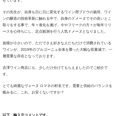
せています。
その先生が、自身も日に日に変化するワイン用ブドウの栽培、ワイ
ンの醸造の技術革新に触れる中で、自身のドメーヌでその良いとこ
取りをする事で、年々進化を遂げ、今やフリークの方々が毎年リリ
ースを心待ちにし、定点観測を行う人気ドメーヌとなりました。
規模が小さいので、ただでさえ好きな人たちだけで消費されている
ワインが、2019年のブルゴーニュ全体を襲った大幅な収量減で、一
層貴重な存在となっております。
吉澤ワイン商店にも、少しだけ分けてもらえましたのでご紹介で
す。
とても綺麗なヴォーヌ ロマネの村名です。需要と供給のバランスを
鑑みるに、これ、お安くないですか？
以下、輸入元コメントです。