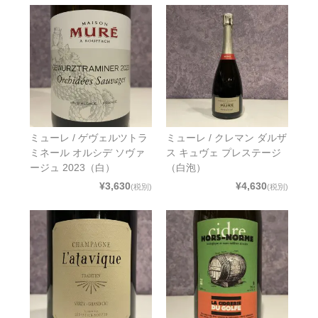
ミューレ / ゲヴェルツトラ
ミューレ / クレマン ダルザ
ミネール オルシデ ソヴァ
ス キュヴェ プレステージ
ージュ 2023（白）
（白泡）
¥3,630
¥4,630
(税別)
(税別)