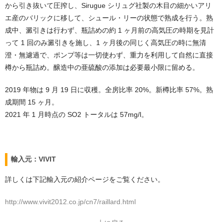
から引き抜いて圧搾し、Sirugue シリュグ社製の木目の細かいアリ
エ産のバリックに移して、シュール・リーの状態で熟成を行う。熟
成中、澱引きは行わず、瓶詰めの約 1 ヶ月前の高気圧の時期を見計
って 1 回のみ澱引きを施し、1 ヶ月後の同じく高気圧の時に無清
澄・無濾過で、ポンプ等は一切使わず、重力を利用して自然に直接
樽から瓶詰め。醸造中の亜硫酸の添加は必要最小限に留める。
2019 年物は 9 月 19 日に収穫。全房比率 20%。新樽比率 57%。熟
成期間 15 ヶ月。
2021 年 1 月時点の SO2 トータルは 57mg/l。
輸入元：VIVIT
詳しくは下記輸入元の紹介ページをご覧ください。
http://www.vivit2012.co.jp/cn7/raillard.html