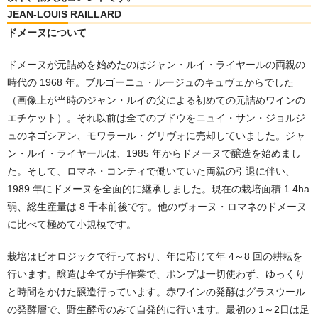
JEAN-LOUIS RAILLARD
ドメーヌについて
ドメーヌが元詰めを始めたのはジャン・ルイ・ライヤールの両親の
時代の 1968 年。ブルゴーニュ・ルージュのキュヴェからでした
（画像上が当時のジャン・ルイの父による初めての元詰めワインの
エチケット）。それ以前は全てのブドウをニュイ・サン・ジョルジ
ュのネゴシアン、モワラール・グリヴォに売却していました。ジャ
ン・ルイ・ライヤールは、1985 年からドメーヌで醸造を始めまし
た。そして、ロマネ・コンティで働いていた両親の引退に伴い、
1989 年にドメーヌを全面的に継承しました。現在の栽培面積 1.4ha
弱、総生産量は 8 千本前後です。他のヴォーヌ・ロマネのドメーヌ
に比べて極めて小規模です。
栽培はビオロジックで行っており、年に応じて年 4～8 回の耕耘を
行います。醸造は全てが手作業で、ポンプは一切使わず、ゆっくり
と時間をかけた醸造行っています。赤ワインの発酵はグラスウール
の発酵層で、野生酵母のみて自発的に行います。最初の 1～2日は足