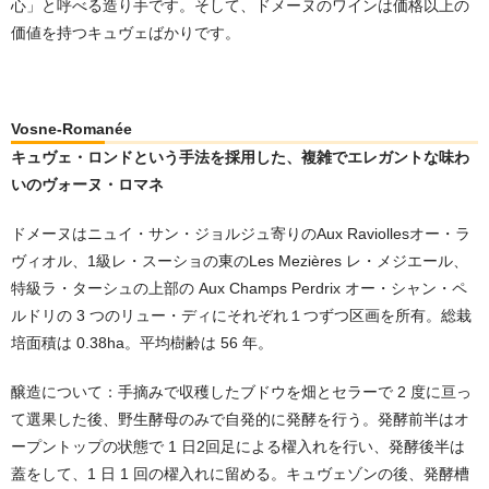
心」と呼べる造り手です。そして、ドメーヌのワインは価格以上の
価値を持つキュヴェばかりです。
Vosne-Romanée
キュヴェ・ロンドという手法を採用した、複雑でエレガントな味わ
いのヴォーヌ・ロマネ
ドメーヌはニュイ・サン・ジョルジュ寄りのAux Raviollesオー・ラ
ヴィオル、1級レ・スーショの東のLes Mezières レ・メジエール、
特級ラ・ターシュの上部の Aux Champs Perdrix オー・シャン・ペ
ルドリの 3 つのリュー・ディにそれぞれ１つずつ区画を所有。総栽
培面積は 0.38ha。平均樹齢は 56 年。
醸造について：手摘みで収穫したブドウを畑とセラーで 2 度に亘っ
て選果した後、野生酵母のみで自発的に発酵を行う。発酵前半はオ
ープントップの状態で 1 日2回足による櫂入れを行い、発酵後半は
蓋をして、1 日 1 回の櫂入れに留める。キュヴェゾンの後、発酵槽