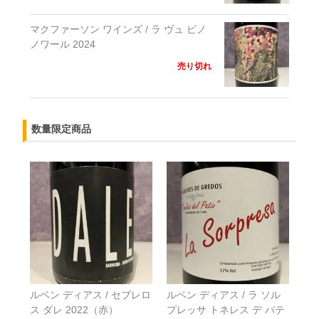
マクファーソン ワインズ / ラ ヴュ ピノ
ノワール 2024
売り切れ
数量限定商品
ルベン ディアス / セブレロ
ルベン ディアス / ラ ソル
ス ダレ 2022（赤）
プレッサ トネレス デ パテ