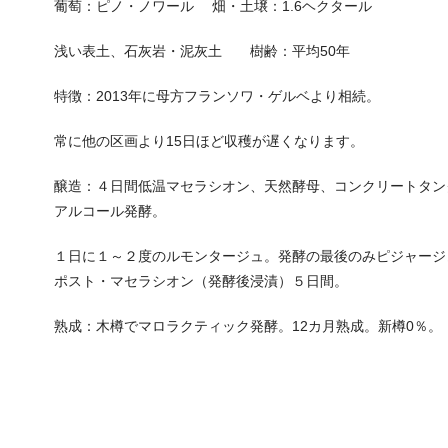
葡萄：ピノ・ノワール 畑・土壌：
1.6
ヘクタール
浅い表土、石灰岩・泥灰土 樹齢：平均
50
年
特徴：
2013
年に母方フランソワ・ゲルベより相続。
常に他の区画より
15
日ほど収穫が遅くなります。
醸造：４日間低温マセラシオン、天然酵母、
コンクリートタン
アルコール発酵。
１日に１～２度のルモンタージュ。発酵の最後のみピジャージ
ポスト・マセラシオン（発酵後浸漬）５日間。
熟成：木樽でマロラクティック発酵。
12
カ月熟成。新樽
0
％。