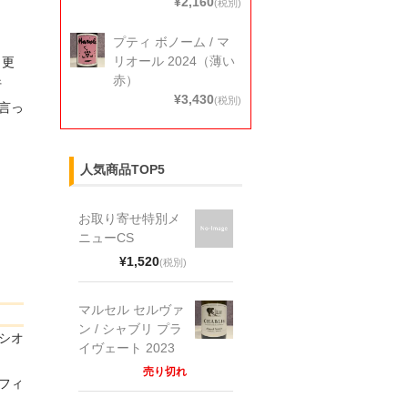
¥2,160
(税別)
プティ ボノーム / マ
リオール 2024（薄い
、更
赤）
行
¥3,430
(税別)
言っ
人気商品TOP5
お取り寄せ特別メ
ニューCS
¥1,520
(税別)
マルセル セルヴァ
ン / シャブリ プラ
シオ
イヴェート 2023
売り切れ
フィ