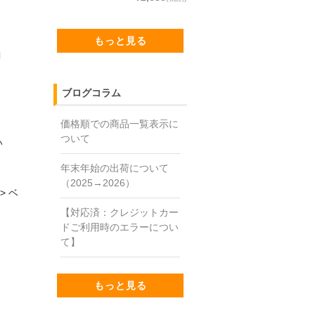
もっと見る
l
ブログコラム
価格順での商品一覧表示に
ついて
い
年末年始の出荷について
（2025→2026）
>
ベ
【対応済：クレジットカー
ドご利用時のエラーについ
て】
もっと見る