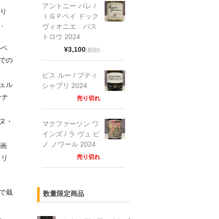
アントニー パレ /
まり
ＩＧＰペイ ドック
し、
ヴィオニエ パス
トロウ 2024
ルベ
¥3,100
(税別)
での
ピス ルー / プティ
ェル
シャブリ 2024
ンナ
売り切れ
ヌ・
マクファーソン ワ
インズ / ラ ヴュ ピ
ノ ノワール 2024
区画
売り切れ
リリ
で栽
数量限定商品
。