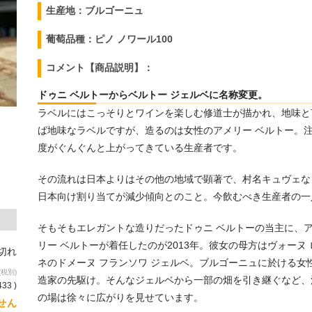
生産地：ブルゴーニュ
葡萄品種：ピノ ノワール100
コメント【商品説明】：
ドゥニ ベルトーからベルトー ジェルベに名称変更。
ラベルにはこっそりとワインを楽しむ修道士が描かれ、地味と
ば地味なラベルですが、造るのは女性のアメリー ベルトー。
度がぐんぐんと上がってきている生産者です。
その流れは日本よりはその他の地域で顕著で、村名キュヴェな
日本向け割り当てが減少傾向とのこと。今飲むべき生産者の一
そもそもエレガントな造りだったドゥニ ベルトーの当主に、
リー ベルトーが着任したのが2013年。彼女の母方はヴォーヌ 
り切れ
ネのドメーヌ フランソワ ジェルベ。ブルゴーニュに於ける女
(税別)
造家の先駆け。そんなジェルベから一部の畑を引き継ぐなど、
433 )
の場は徐々に広がりを見せています。
せん