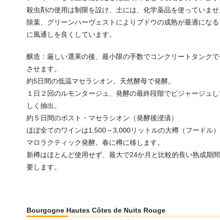
殺虫剤の使用は制限を設け、土には、化学薬品を使っていませ
除葉、グリーンハーヴェストによりブドウの成熟が最適になる
に風通しを良くしています。
醸造：厳しい選果の後、最小限の手数でコンクリートタンクで
させます。
約5日間の低温マセラシオン。天然酵母で発酵。
１日２回のルモンタージュ、発酵の最終段階でピジャージュし
しく抽出。
約５日間のポスト・マセラシオン（発酵後浸漬）
ほぼ全てのワインは1,500～3,000リットルの大樽（フードル
マロラクティック発酵。春に樽に移します。
新樽はほとんど使用せず、最大で24か月と比較的長い熟成期
要します。
Bourgogne Hautes Côtes de Nuits Rouge