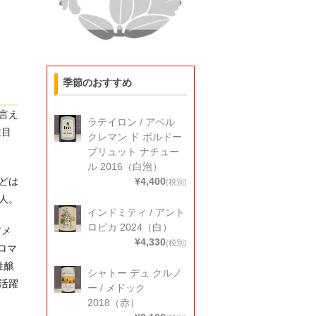
季節のおすすめ
言え
ラテイロン / アベル
注目
クレマン ド ボルドー
ブリュット ナチュー
ル 2016（白泡）
どは
¥4,400
(税別)
人。
インドミティ / アント
ロピカ 2024（白）
アメ
¥4,330
(税別)
ロマ
性醸
シャトー デュ クルノ
活躍
ー / メドック
2018（赤）