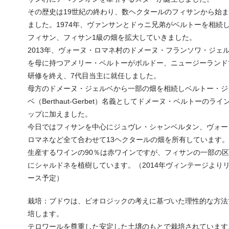
その歴史は19世紀の終わり、数ヘクタールのフィサンから始
ました。1974年、ヴァンサンとドゥニ兄弟がベルトーを相続
フィサン、フィサン1級の畑を拡大していきました。
2013年、ヴォーヌ・ロマネ村のドメーヌ・フランソワ・ジェ
を母に持つアメリー・ベルトーがボルドー、ニュージーランド
研修を終え、7代目当主に就任しました。
母方のドメーヌ・ジェルベから一部の畑を相続しベルトー・ジ
ベ（Berthaut-Gerbet）名義としてドメーヌ・ベルトーのライ
ップに加えました。
今日ではフィサンを中心にジュヴレ・シャンベルタン、ヴォー
ロマネなど全て合わせて13ヘクタールの畑を所有しています。
生産するワインの90％は赤ワインですが、フィサンの一部の
にシャルドネを植樹しています。（2014年ヴィンテージより
ース予定）
栽培：ブドウは、ビオロジックの考えに基づいた理性的な方法
培します。
テロワールを尊重した安定した土壌のもとで栽培されています