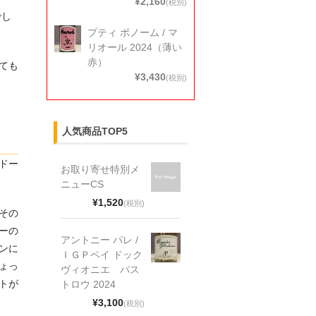
¥2,160
(税別)
でし
プティ ボノーム / マ
リオール 2024（薄い
赤）
けても
¥3,430
(税別)
人気商品TOP5
ドー
お取り寄せ特別メ
ニューCS
¥1,520
(税別)
その
ーの
アントニー パレ /
ンに
ＩＧＰペイ ドック
ょっ
ヴィオニエ パス
トが
トロウ 2024
¥3,100
(税別)