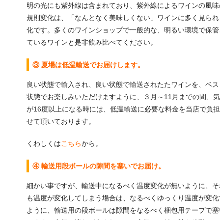
明の光にも紫外線は含まれており、紫外線によるワインの風味
規則変化は、「なんとなく美味しくない」ワインに多く見られ
化です。多くのワインショップで一般的な、明るい環境で保管
ているワインと是非飲み比べてください。
③ 夏場は低温輸送でお届けします。
良い状態で輸入され、良い状態で輸送されたたワインを、ベス
状態でお楽しみいただけますように、３月～11月までの間、
が16度以上になる時には、低温輸送に必要な料金を当店で負
せて頂いております。
くわしくは
こちら
から。
④ 輸送用段ボールの隙間を塞いでお届け。
細かい事ですが、輸送中になるべく温度変化が無いように、そ
も温度が変化してしまう場合は、なるべくゆっくり温度が変化
ように、輸送用の段ボールは隙間をなるべく梱包用テープで塞