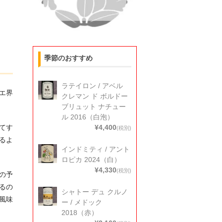
季節のおすすめ
く
ラテイロン / アベル
エ界
クレマン ド ボルドー
ブリュット ナチュー
ル 2016（白泡）
てす
¥4,400
(税別)
るよ
インドミティ / アント
ロピカ 2024（白）
¥4,330
(税別)
の予
るの
シャトー デュ クルノ
風味
ー / メドック
2018（赤）