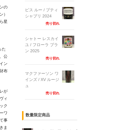
ンの
ピス ルー / プティ
ン）
シャブリ 2024
ら星
売り切れ
シャトー レスカイ
ユ / フローラ ブラ
った
ン 2025
、公
売り切れ
イン
財布
マクファーソン ワ
インズ / XV ルージ
ュ
レが
売り切れ
ヴィ
ック
ーワ
数量限定商品
て事
きま