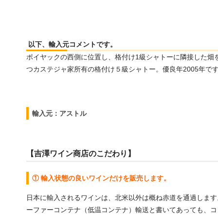
以下、輸入元コメントです。
ポイヤックの西側に位置し、格付け1級シャトーに隣接した畑
つカステジャ家所有の格付け５級シャトー。優良年2005年で
輸入元：アストル
【吉澤ワイン商店のこだわり】
① 輸入状態の良いワインだけを販売します。
日本に輸入されるワインは、北米以外は概ね赤道を通過します
ーファーコンテナ（低温コンテナ）輸送と書いてあっても、コ