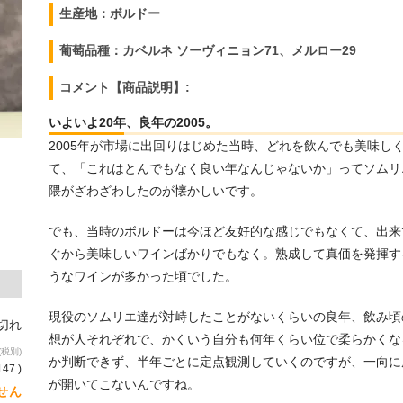
生産地：ボルドー
葡萄品種：カベルネ ソーヴィニョン71、メルロー29
コメント【商品説明】:
いよいよ20年、良年の2005。
2005年が市場に出回りはじめた当時、どれを飲んでも美味し
て、「これはとんでもなく良い年なんじゃないか」ってソムリ
隈がざわざわしたのが懐かしいです。
でも、当時のボルドーは今ほど友好的な感じでもなくて、出来
ぐから美味しいワインばかりでもなく。熟成して真価を発揮す
うなワインが多かった頃でした。
現役のソムリエ達が対峙したことがないくらいの良年、飲み頃
り切れ
想が人それぞれで、かくいう自分も何年くらい位で柔らかくな
(税別)
か判断できず、半年ごとに定点観測していくのですが、一向に
147 )
が開いてこないんですね。
せん