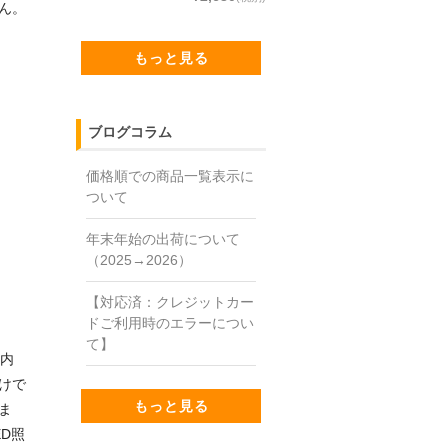
ん。
もっと見る
ブログコラム
価格順での商品一覧表示に
ついて
年末年始の出荷について
（2025→2026）
【対応済：クレジットカー
ドご利用時のエラーについ
て】
舗内
けで
もっと見る
ま
D照