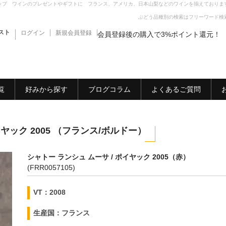
ップ ワインのプレゼントやギフトに フランス、アメリカ、日本山梨などのワインを揃えておりま
ぶどう品種別の検索はフリーワード検
スト
ログイン
新規会員登録
会員登録後の購入で3%ポイント還元！
覧
好みから探す
ブログコラム
よくあるご質問
イヤック 2005 （フランス/ボルドー）
シャトー ランシュ ムーサ / ポイヤック 2005（赤）
(FRR0057105)
VT：2008
生産国：フランス