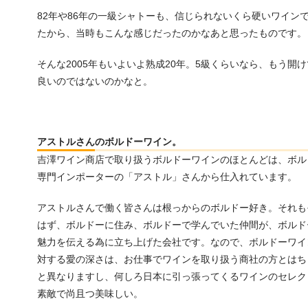
82年や86年の一級シャトーも、信じられないくら硬いワイン
たから、当時もこんな感じだったのかなあと思ったものです。
そんな2005年もいよいよ熟成20年。5級くらいなら、もう開
良いのではないのかなと。
アストルさんのボルドーワイン。
吉澤ワイン商店で取り扱うボルドーワインのほとんどは、ボル
専門インポーターの「アストル」さんから仕入れています。
アストルさんで働く皆さんは根っからのボルドー好き。それも
はず、ボルドーに住み、ボルドーで学んでいた仲間が、ボルド
魅力を伝える為に立ち上げた会社です。なので、ボルドーワイ
対する愛の深さは、お仕事でワインを取り扱う商社の方とはち
と異なりますし、何しろ日本に引っ張ってくるワインのセレク
素敵で尚且つ美味しい。