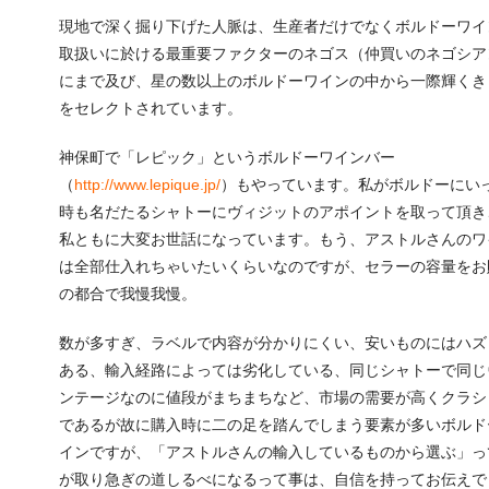
現地で深く掘り下げた人脈は、生産者だけでなくボルドーワイ
取扱いに於ける最重要ファクターのネゴス（仲買いのネゴシア
にまで及び、星の数以上のボルドーワインの中から一際輝くき
をセレクトされています。
神保町で「レピック」というボルドーワインバー
（
http://www.lepique.jp/
）もやっています。私がボルドーにい
時も名だたるシャトーにヴィジットのアポイントを取って頂き
私ともに大変お世話になっています。もう、アストルさんのワ
は全部仕入れちゃいたいくらいなのですが、セラーの容量をお
の都合で我慢我慢。
数が多すぎ、ラベルで内容が分かりにくい、安いものにはハズ
ある、輸入経路によっては劣化している、同じシャトーで同じ
ンテージなのに値段がまちまちなど、市場の需要が高くクラシ
であるが故に購入時に二の足を踏んでしまう要素が多いボルド
インですが、「アストルさんの輸入しているものから選ぶ」っ
が取り急ぎの道しるべになるって事は、自信を持ってお伝えで