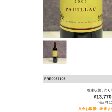
FRR0057105
在庫状態 : 売
¥13,770
(
¥15,
税込
只今お取扱い出来ま