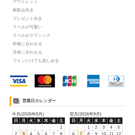
アウトレット
家飲み向き
プレゼント向き
ラベルが可愛い
ラベルがクラシック
和食に合わせる
洋食に合わせる
ワインだけでも楽しめる
営業日カレンダー
今月(2026年8月)
翌月(2026年9月)
日
月
火
水
木
金
土
日
月
火
水
木
金
土
1
1
2
3
4
5
2
3
4
5
6
7
8
6
7
8
9
10
11
12