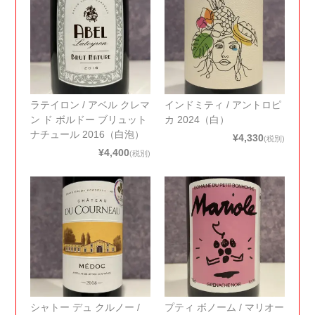
ラテイロン / アベル クレマ
インドミティ / アントロピ
ン ド ボルドー ブリュット
カ 2024（白）
ナチュール 2016（白泡）
¥4,330
(税別)
¥4,400
(税別)
シャトー デュ クルノー /
プティ ボノーム / マリオー