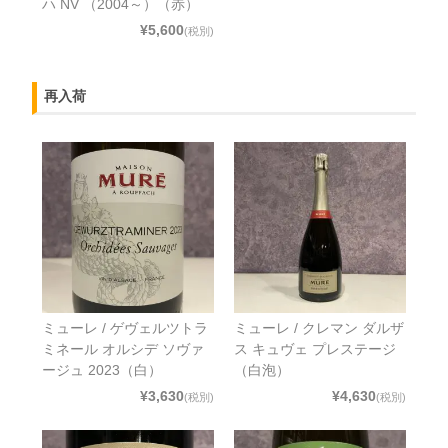
ハ NV （2004～）（赤）
¥5,600
(税別)
再入荷
ミューレ / ゲヴェルツトラ
ミューレ / クレマン ダルザ
ミネール オルシデ ソヴァ
ス キュヴェ プレステージ
ージュ 2023（白）
（白泡）
¥3,630
¥4,630
(税別)
(税別)