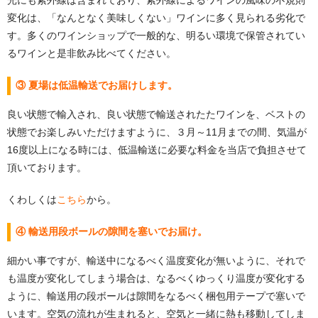
変化は、「なんとなく美味しくない」ワインに多く見られる劣化で
す。多くのワインショップで一般的な、明るい環境で保管されてい
るワインと是非飲み比べてください。
③ 夏場は低温輸送でお届けします。
良い状態で輸入され、良い状態で輸送されたたワインを、ベストの
状態でお楽しみいただけますように、３月～11月までの間、気温が
16度以上になる時には、低温輸送に必要な料金を当店で負担させて
頂いております。
くわしくは
こちら
から。
④ 輸送用段ボールの隙間を塞いでお届け。
細かい事ですが、輸送中になるべく温度変化が無いように、それで
も温度が変化してしまう場合は、なるべくゆっくり温度が変化する
ように、輸送用の段ボールは隙間をなるべく梱包用テープで塞いで
います。空気の流れが生まれると、空気と一緒に熱も移動してしま