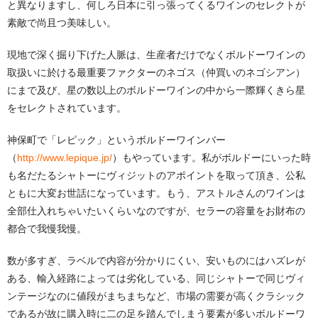
と異なりますし、何しろ日本に引っ張ってくるワインのセレクトが
素敵で尚且つ美味しい。
現地で深く掘り下げた人脈は、生産者だけでなくボルドーワインの
取扱いに於ける最重要ファクターのネゴス（仲買いのネゴシアン）
にまで及び、星の数以上のボルドーワインの中から一際輝くきら星
をセレクトされています。
神保町で「レピック」というボルドーワインバー
（
http://www.lepique.jp/
）もやっています。私がボルドーにいった時
も名だたるシャトーにヴィジットのアポイントを取って頂き、公私
ともに大変お世話になっています。もう、アストルさんのワインは
全部仕入れちゃいたいくらいなのですが、セラーの容量をお財布の
都合で我慢我慢。
数が多すぎ、ラベルで内容が分かりにくい、安いものにはハズレが
ある、輸入経路によっては劣化している、同じシャトーで同じヴィ
ンテージなのに値段がまちまちなど、市場の需要が高くクラシック
であるが故に購入時に二の足を踏んでしまう要素が多いボルドーワ