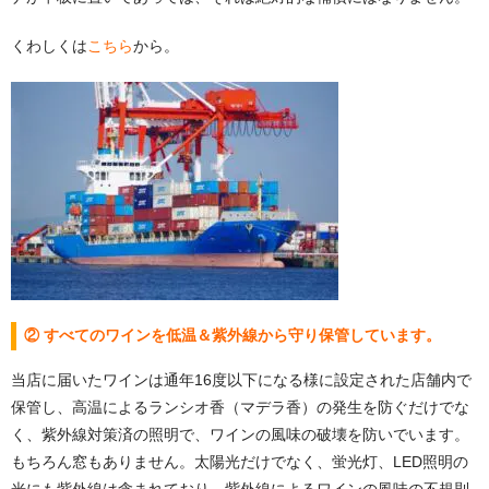
くわしくは
こちら
から。
② すべてのワインを低温＆紫外線から守り保管しています。
当店に届いたワインは通年16度以下になる様に設定された店舗内で
保管し、高温によるランシオ香（マデラ香）の発生を防ぐだけでな
く、紫外線対策済の照明で、ワインの風味の破壊を防いでいます。
もちろん窓もありません。太陽光だけでなく、蛍光灯、LED照明の
光にも紫外線は含まれており、紫外線によるワインの風味の不規則