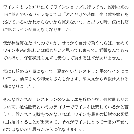
ワインをもっと知りたくてワインショップに行っても、照明の光の
下に並んでいるワインを見ては「どれだけの時間、光（紫外線）を
浴びているのかわからないから買えないな」と思った時、僕はお店
に並ぶワインが買えなくなりました。
僕が神経質なだけなのですが、せっかく自分で買うならば、せめて
ワイン本来の味わいは感じたいと思ってしまって。通販なんてもっ
てのほか。保管状態も見ずに安心して買えるはずがありません。
気にし始めると気になって、勤めていたレストラン用のワインにつ
いても、酒屋さんや卸売りさんも介さず、輸入元から直接仕入れる
様になりました。
そんな僕たちが、レストランのソムリエを辞めた後、何故最もリス
クの高い通信販売というカテゴリーでワインを販売しているかと言
うと、僕たちさえ嘘をつかなければ、ワインを最良の状態でお客様
にお届けすることが出来きて、それがワインにとって一番の幸せな
のではないかと思ったからに他なりません。