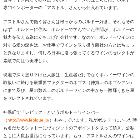
専門インポーターの「アストル」さんから仕入れています。
アストルさんで働く皆さんは根っからのボルドー好き。それもその
はず、ボルドーに住み、ボルドーで学んでいた仲間が、ボルドーの
魅力を伝える為に立ち上げた会社です。なので、ボルドーワインに
対する愛の深さは、お仕事でワインを取り扱う商社の方とはちょっ
と異なりますし、何しろ日本に引っ張ってくるワインのセレクトが
素敵で尚且つ美味しい。
現地で深く掘り下げた人脈は、生産者だけでなくボルドーワインの
取扱いに於ける最重要ファクターのネゴス（仲買いのネゴシアン）
にまで及び、星の数以上のボルドーワインの中から一際輝くきら星
をセレクトされています。
神保町で「レピック」というボルドーワインバー
（
http://www.lepique.jp/
）もやっています。私がボルドーにいった時
も名だたるシャトーにヴィジットのアポイントを取って頂き、公私
ともに大変お世話になっています。もう、アストルさんのワインは