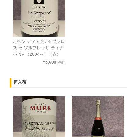
ルベン ディアス / セブレロ
ス ラ ソルプレッサ ティナ
ハ NV （2004～）（赤）
¥5,600
(税別)
再入荷