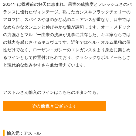
2014年は収穫前の好天に恵まれ、果実の成熟度とフレッシュさのバ
ランスに優れたヴィンテージ。熟したカシスやブラックチェリーの
アロマに、スパイスやほのかな花のニュアンスが重なり、口中では
なめらかなタンニンと伸びやかな酸が調和します。オー・メドック
の力強さとマルゴー由来の洗練が見事に共存した、キエ家ならでは
の魅力を感じさせるキュヴェです。近年ではベル・オルム単独の個
性だけでなく、ローザン・ガシーのエレガンスをより身近に楽しめ
るワインとして位置付けられており、クラシックなボルドーらしさ
と現代的な飲みやすさを兼ね備えています。
アストルさん輸入のワインはこちらのボタンでも。
その他色々ございます
輸入元：アストル