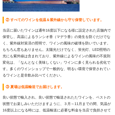
② すべてのワインを低温＆紫外線から守り保管しています。
当店に届いたワインは通年16度以下になる様に設定された店舗内で
保管し、高温によるランシオ香（マデラ香）の発生を防ぐだけでな
く、紫外線対策済の照明で、ワインの風味の破壊を防いでいます。
もちろん窓もありません。太陽光だけでなく、蛍光灯、LED照明の
光にも紫外線は含まれており、紫外線によるワインの風味の不規則
変化は、「なんとなく美味しくない」ワインに多く見られる劣化で
す。多くのワインショップで一般的な、明るい環境で保管されてい
るワインと是非飲み比べてください。
③ 夏場は低温輸送でお届けします。
良い状態で輸入され、良い状態で輸送されたたワインを、ベストの
状態でお楽しみいただけますように、３月～11月までの間、気温が
16度以上になる時には、低温輸送に必要な料金を当店で負担させて