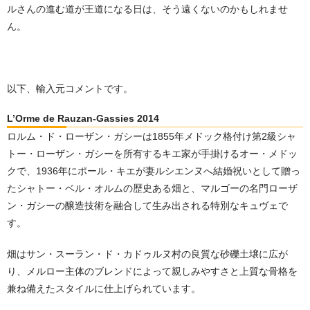
ルさんの進む道が王道になる日は、そう遠くないのかもしれませ
ん。
以下、輸入元コメントです。
L’Orme de Rauzan-Gassies 2014
ロルム・ド・ローザン・ガシーは1855年メドック格付け第2級シャ
トー・ローザン・ガシーを所有するキエ家が手掛けるオー・メドッ
クで、1936年にポール・キエが妻ルシエンヌへ結婚祝いとして贈っ
たシャトー・ベル・オルムの歴史ある畑と、マルゴーの名門ローザ
ン・ガシーの醸造技術を融合して生み出される特別なキュヴェで
す。
畑はサン・スーラン・ド・カドゥルヌ村の良質な砂礫土壌に広が
り、メルロー主体のブレンドによって親しみやすさと上質な骨格を
兼ね備えたスタイルに仕上げられています。