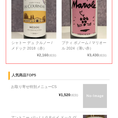
シャトー デュ クルノー /
プティ ボノーム / マリオー
メドック 2018（赤）
ル 2024（薄い赤）
¥2,160
¥3,430
(税別)
(税別)
人気商品TOP5
お取り寄せ特別メニューCS
¥1,520
(税別)
アントニー パレ / ＩＧＰペイ ドック ヴ