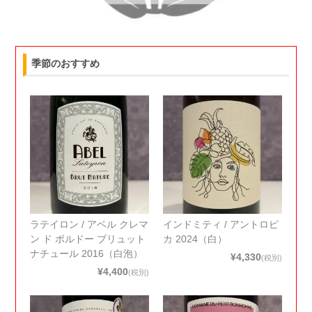
季節のおすすめ
ラテイロン / アベル クレマ
インドミティ / アントロピ
ン ド ボルドー ブリュット
カ 2024（白）
ナチュール 2016（白泡）
¥4,330
(税別)
¥4,400
(税別)