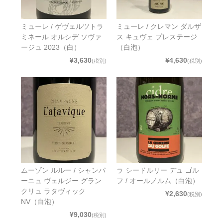
ミューレ / ゲヴェルツトラ
ミューレ / クレマン ダルザ
ミネール オルシデ ソヴァ
ス キュヴェ プレステージ
ージュ 2023（白）
（白泡）
¥3,630
¥4,630
(税別)
(税別)
ムーゾン ルルー / シャンパ
ラ シードルリー デュ ゴル
ーニュ ヴェルジー グラン
フ / オールノルム（白泡）
クリュ ラタヴィック
¥2,630
(税別)
NV（白泡）
¥9,030
(税別)