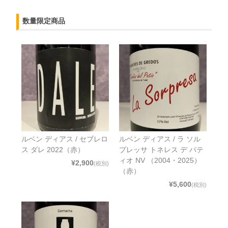
数量限定商品
ルベン ディアス / セブレロ
ルベン ディアス / ラ ソル
ス ダレ 2022（赤）
プレッサ トネレス デ パテ
ィオ NV （2004・2025）
¥2,900
(税別)
（赤）
¥5,600
(税別)