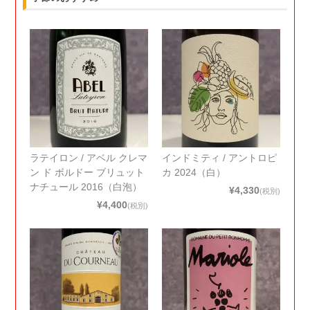
ラテイロン / アベル クレマ
インドミティ / アントロピ
ン ド ボルドー ブリュット
カ 2024（白）
ナチュール 2016（白泡）
¥4,330
(税別)
¥4,400
(税別)