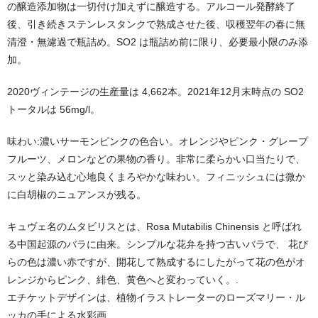
の醸造添加物は一切付け加えずに醸造する。アルコール発酵終了
後、引き続きステンレスタンクで熟成させた後、収穫翌年の春に無
清澄・無濾過で瓶詰め。SO2 は瓶詰め前に限り、必要最小限のみ添
加。
2020ヴィンテージの生産量は 4,662本。2021年12月末時点の SO2
トータルは 56mg/l。
味わい:濃いサーモンピンクの色合い。オレンジやピンク・グレープ
フルーツ、メロンなどの果物の香り。非常に柔らかい口当たりで、
スッと染み込む心地良くまろやかな味わい。フィニッシュには微か
に白胡椒のニュアンスが残る。
キュヴェ名のムタビリスとは、Rosa Mutabilis Chinensis と呼ばれ
る中国起源のバラに由来。シンプルな花弁を持つ古いバラで、 花び
らの色は濃い赤ですが、開花して熟成するにしたがって花の色がオ
レンジからピンク、緋色、黄色へと変わっていく。.
エチケットデザインは、植物イラストレーターのローズマリー・ル
ッカの手による水彩画