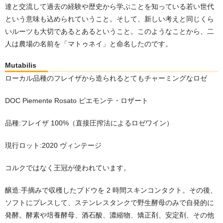
達と交流して過去の経験や歴史から学ぶことを知っている若い世代
という意味も込められていうこと。そして、新しい考えと同じくら
いルーツも大切であるとあるということ。このようなことから、二
人は農場の名前を「マトゥネイ」と命名したのです。
Mutabilis
ローカル品種のフレイザから造られるとてもチャーミングなロゼ
DOC Piemente Rosato ピエモンテ・ロザート
品種:フレイザ 100%（直接圧搾法によるロゼワイン）
現行ロット:2020 ヴィンテージ
コルクではなく王冠が使われています。
醸造:手摘みで収穫したブドウを 2 時間スキンコンタクト。その後、
ソフトにプレスして、ステンレスタンクで野生酵母のみで自発的に
発酵。酵素や培養酵母、酒石酸、濃縮物、矯正剤、安定剤、その他