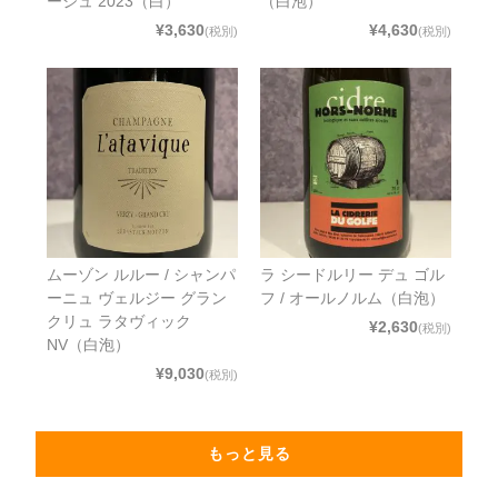
ージュ 2023（白）
（白泡）
¥3,630
¥4,630
(税別)
(税別)
ムーゾン ルルー / シャンパ
ラ シードルリー デュ ゴル
ーニュ ヴェルジー グラン
フ / オールノルム（白泡）
クリュ ラタヴィック
¥2,630
(税別)
NV（白泡）
¥9,030
(税別)
もっと見る