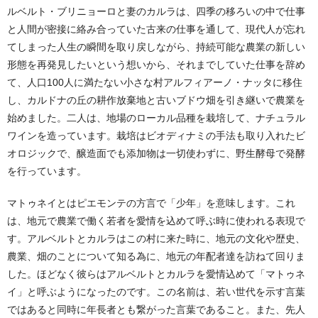
ルベルト・ブリニョーロと妻のカルラは、四季の移ろいの中で仕事
と人間が密接に絡み合っていた古来の仕事を通して、現代人が忘れ
てしまった人生の瞬間を取り戻しながら、持続可能な農業の新しい
形態を再発見したいという想いから、それまでしていた仕事を辞め
て、人口100人に満たない小さな村アルフィアーノ・ナッタに移住
し、カルドナの丘の耕作放棄地と古いブドウ畑を引き継いで農業を
始めました。二人は、地場のローカル品種を栽培して、ナチュラル
ワインを造っています。栽培はビオディナミの手法も取り入れたビ
オロジックで、醸造面でも添加物は一切使わずに、野生酵母で発酵
を行っています。
マトゥネイとはピエモンテの方言で「少年」を意味します。これ
は、地元で農業で働く若者を愛情を込めて呼ぶ時に使われる表現で
す。アルベルトとカルラはこの村に来た時に、地元の文化や歴史、
農業、畑のことについて知る為に、地元の年配者達を訪ねて回りま
した。ほどなく彼らはアルベルトとカルラを愛情込めて「マトゥネ
イ」と呼ぶようになったのです。この名前は、若い世代を示す言葉
ではあると同時に年長者とも繋がった言葉であること。また、先人