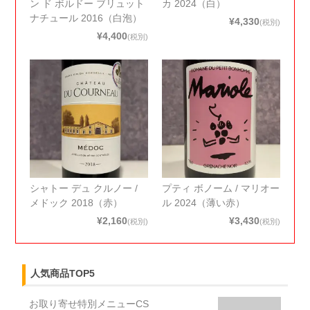
ン ド ボルドー ブリュット
カ 2024（白）
ナチュール 2016（白泡）
¥4,330
(税別)
¥4,400
(税別)
シャトー デュ クルノー /
プティ ボノーム / マリオー
メドック 2018（赤）
ル 2024（薄い赤）
¥2,160
¥3,430
(税別)
(税別)
人気商品TOP5
お取り寄せ特別メニューCS