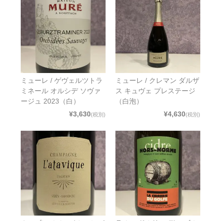
ミューレ / ゲヴェルツトラ
ミューレ / クレマン ダルザ
ミネール オルシデ ソヴァ
ス キュヴェ プレステージ
ージュ 2023（白）
（白泡）
¥3,630
¥4,630
(税別)
(税別)