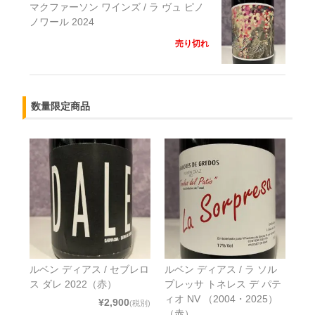
マクファーソン ワインズ / ラ ヴュ ピノ
ノワール 2024
売り切れ
数量限定商品
ルベン ディアス / セブレロ
ルベン ディアス / ラ ソル
ス ダレ 2022（赤）
プレッサ トネレス デ パテ
ィオ NV （2004・2025）
¥2,900
(税別)
（赤）