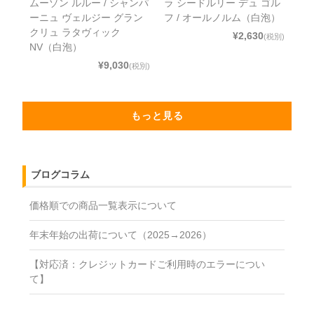
ムーゾン ルルー / シャンパ
ラ シードルリー デュ ゴル
ーニュ ヴェルジー グラン
フ / オールノルム（白泡）
クリュ ラタヴィック
¥2,630
(税別)
NV（白泡）
¥9,030
(税別)
もっと見る
ブログコラム
価格順での商品一覧表示について
年末年始の出荷について（2025→2026）
【対応済：クレジットカードご利用時のエラーについ
て】