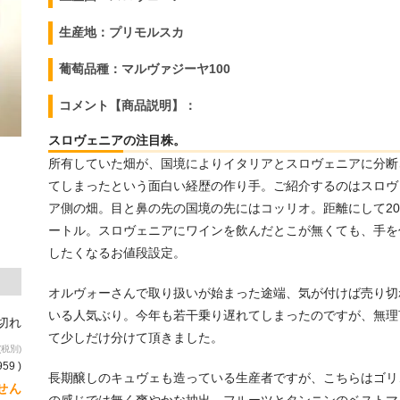
生産地：プリモルスカ
葡萄品種：マルヴァジーヤ100
コメント【商品説明】：
スロヴェニアの注目株。
所有していた畑が、国境によりイタリアとスロヴェニアに分断
てしまったという面白い経歴の作り手。ご紹介するのはスロヴ
ア側の畑。目と鼻の先の国境の先にはコッリオ。距離にして2
ートル。スロヴェニアにワインを飲んだとこが無くても、手を
したくなるお値段設定。
オルヴォーさんで取り扱いが始まった途端、気が付けば売り切
いる人気ぶり。今年も若干乗り遅れてしまったのですが、無理
り切れ
て少しだけ分けて頂きました。
(税別)
959 )
長期醸しのキュヴェも造っている生産者ですが、こちらはゴリ
せん
の感じでは無く爽やかな抽出。フルーツとタンニンのベストマ