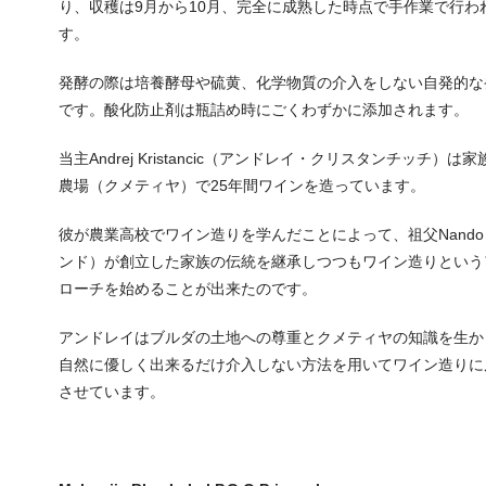
り、収穫は9月から10月、完全に成熟した時点で手作業で行わ
す。
発酵の際は培養酵母や硫黄、化学物質の介入をしない自発的な
です。酸化防止剤は瓶詰め時にごくわずかに添加されます。
当主Andrej Kristancic（アンドレイ・クリスタンチッチ）は家
農場（クメティヤ）で25年間ワインを造っています。
彼が農業高校でワイン造りを学んだことによって、祖父Nando
ンド）が創立した家族の伝統を継承しつつもワイン造りという
ローチを始めることが出来たのです。
アンドレイはブルダの土地への尊重とクメティヤの知識を生か
自然に優しく出来るだけ介入しない方法を用いてワイン造りに
させています。