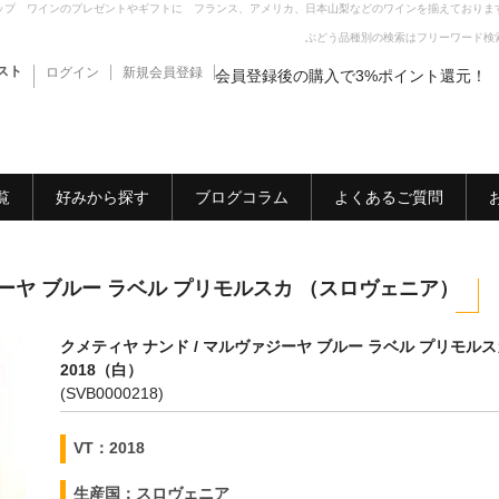
ップ ワインのプレゼントやギフトに フランス、アメリカ、日本山梨などのワインを揃えておりま
ぶどう品種別の検索はフリーワード検
スト
ログイン
新規会員登録
会員登録後の購入で3%ポイント還元！
覧
好みから探す
ブログコラム
よくあるご質問
ジーヤ ブルー ラベル プリモルスカ （スロヴェニア）
クメティヤ ナンド / マルヴァジーヤ ブルー ラベル プリモル
2018（白）
(SVB0000218)
VT：2018
生産国：スロヴェニア