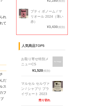
¥2,160
(税別)
プティ ボノーム / マ
リオール 2024（薄い
られ
赤）
れて
¥3,430
(税別)
人気商品TOP5
お取り寄せ特別メ
ニューCS
¥1,520
(税別)
チ
んだ
マルセル セルヴァ
ルス
ン / シャブリ プラ
のフ
イヴェート 2023
（プ
売り切れ