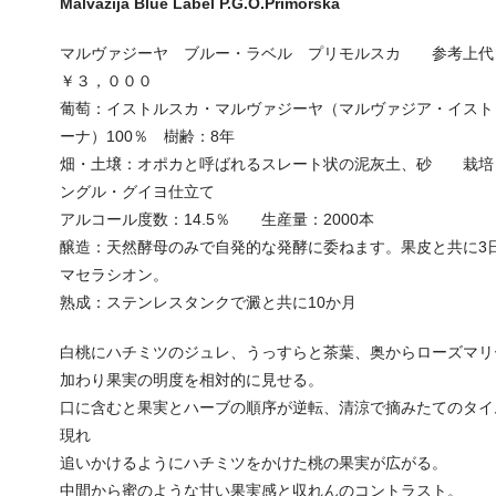
Malvazija Blue Label P.G.O.Primorska
マルヴァジーヤ ブルー・ラベル プリモルスカ 参考上代
￥３，０００
葡萄：イストルスカ・マルヴァジーヤ（マルヴァジア・イスト
ーナ）100％ 樹齢：8年
畑・土壌：オポカと呼ばれるスレート状の泥灰土、砂 栽培
ングル・グイヨ仕立て
アルコール度数：14.5％ 生産量：2000本
醸造：天然酵母のみで自発的な発酵に委ねます。果皮と共に3
マセラシオン。
熟成：ステンレスタンクで澱と共に10か月
白桃にハチミツのジュレ、うっすらと茶葉、奥からローズマリ
加わり果実の明度を相対的に見せる。
口に含むと果実とハーブの順序が逆転、清涼で摘みたてのタイ
現れ
追いかけるようにハチミツをかけた桃の果実が広がる。
中間から蜜のような甘い果実感と収れんのコントラスト。