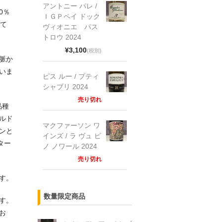
アントニー パレ /
0％
ＩＧＰペイ ドック
して
ヴィオニエ パス
トロウ 2024
¥3,100
(税別)
脈か
いま
ピス ルー / プティ
シャブリ 2024
売り切れ
品種
ルド
マクファーソン ワ
ンと
インズ / ラ ヴュ ピ
ター
ノ ノワール 2024
売り切れ
す。
数量限定商品
す。
お