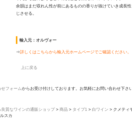
余韻はまだ収れん性が前にあるものの香りが抜けていき成長性
じさせる。
輸入元：オルヴォー
⇒
詳しくはこちらから輸入元ホームページでご確認ください。
上に戻る
わせフォーム
からお受け付けしております。お気軽にお問い合わせ下さ
る良質なワインの通販ショップ
>
商品
>
タイプ1
>
白ワイン
>
クメティヤ
モルスカ