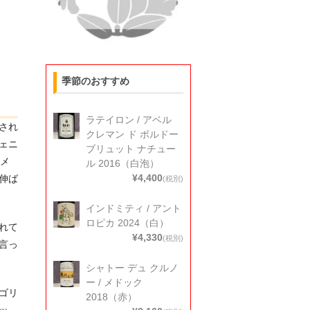
季節のおすすめ
ラテイロン / アベル
され
クレマン ド ボルドー
ェニ
ブリュット ナチュー
0メ
ル 2016（白泡）
¥4,400
伸ば
(税別)
インドミティ / アント
ロピカ 2024（白）
れて
¥4,330
(税別)
言っ
シャトー デュ クルノ
ー / メドック
ゴリ
2018（赤）
ッ