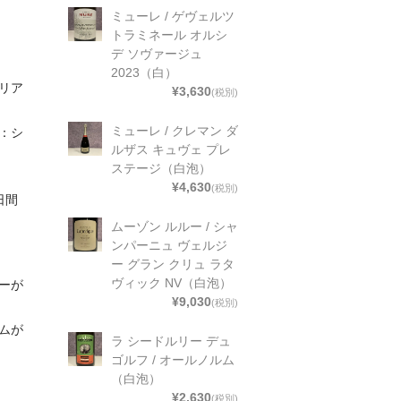
ミューレ / ゲヴェルツ
トラミネール オルシ
デ ソヴァージュ
2023（白）
リア
¥3,630
(税別)
ミューレ / クレマン ダ
：シ
ルザス キュヴェ プレ
ステージ（白泡）
¥4,630
(税別)
日間
ムーゾン ルルー / シャ
ンパーニュ ヴェルジ
ー グラン クリュ ラタ
ヴィック NV（白泡）
ーが
¥9,030
(税別)
ムが
ラ シードルリー デュ
ゴルフ / オールノルム
（白泡）
¥2,630
(税別)