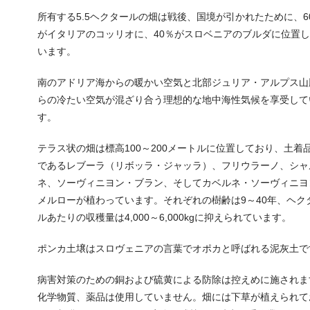
所有する5.5ヘクタールの畑は戦後、国境が引かれたために、6
がイタリアのコッリオに、40％がスロベニアのブルダに位置
います。
南のアドリア海からの暖かい空気と北部ジュリア・アルプス山
らの冷たい空気が混ざり合う理想的な地中海性気候を享受して
す。
テラス状の畑は標高100～200メートルに位置しており、土着
であるレブーラ（リボッラ・ジャッラ）、フリウラーノ、シャ
ネ、ソーヴィニヨン・ブラン、そしてカベルネ・ソーヴィニヨ
メルローが植わっています。それぞれの樹齢は9～40年、ヘク
ルあたりの収穫量は4,000～6,000kgに抑えられています。
ポンカ土壌はスロヴェニアの言葉でオポカと呼ばれる泥灰土で
病害対策のための銅および硫黄による防除は控えめに施されま
化学物質、薬品は使用していません。畑には下草が植えられて