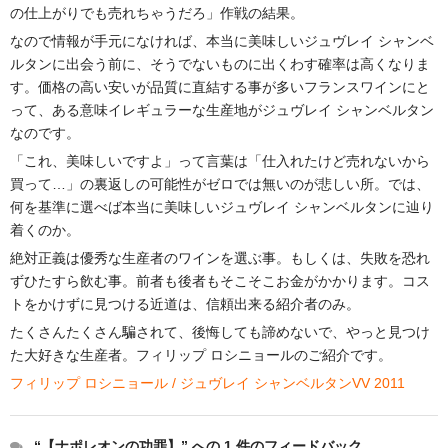
の仕上がりでも売れちゃうだろ」作戦の結果。
なので情報が手元になければ、本当に美味しいジュヴレイ シャンベ
ルタンに出会う前に、そうでないものに出くわす確率は高くなりま
す。価格の高い安いが品質に直結する事が多いフランスワインにと
って、ある意味イレギュラーな生産地がジュヴレイ シャンベルタン
なのです。
「これ、美味しいですよ」って言葉は「仕入れたけど売れないから
買って…」の裏返しの可能性がゼロでは無いのが悲しい所。では、
何を基準に選べば本当に美味しいジュヴレイ シャンベルタンに辿り
着くのか。
絶対正義は優秀な生産者のワインを選ぶ事。もしくは、失敗を恐れ
ずひたすら飲む事。前者も後者もそこそこお金がかかります。コス
トをかけずに見つける近道は、信頼出来る紹介者のみ。
たくさんたくさん騙されて、後悔しても諦めないで、やっと見つけ
た大好きな生産者。フィリップ ロシニョールのご紹介です。
フィリップ ロシニョール / ジュヴレイ シャンベルタンVV 2011
“【ナポレオンの功罪】” への 1 件のフィードバック