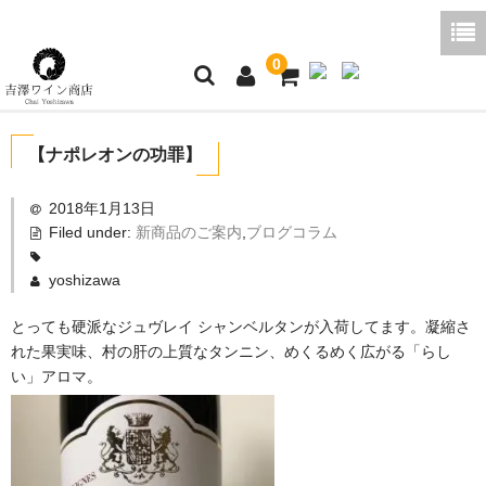
0
ホーム
【ナポレオンの功罪】
ご利用ガイド
2018年1月13日
Filed under:
新商品のご案内
,
ブログコラム
商品一覧
好みから探す
yoshizawa
とっても硬派なジュヴレイ シャンベルタンが入荷してます。凝縮さ
ブログコラム
れた果実味、村の肝の上質なタンニン、めくるめく広がる「らし
い」アロマ。
よくあるご質問
お問い合わせ
お買い物かご