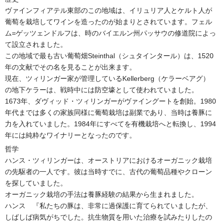
ヴァインフィアテル東部のこの地域は、イリュリア人とケルト人が
葡萄を栽培してワインを造ったのが始まりとされています。フェル
ム=ゲッツェンドルフは、時のバイエルン州パッサウの修道院によっ
て設立されました。
この地域で最も古い葡萄畑Steinthal（シュタインタール）は、1520
年の文献でその名を見ることが出来ます。
現在、ツィリンガー家が管理しているKellerberg（ケラーベアグ）
の地下ケラーは、戦時中には防空壕として使われていました。
1673年、ダヴィッド・ツィリンガーがヴァイングートを創始。1980
年代までは多くの家族同様に葡萄栽培は副業であり、当時は養豚に
力を入れていました。1984年にすべてを有機栽培へと転換し、1994
年には純粋なワイナリーとなったのです。
哲学
ハンス・ツィリンガーは、オーストリアにおけるオーガニック栽培
の先駆者の一人です。彼は当時すでに、古代の葡萄品種やクローン
を探していました。
オーガニック栽培の手法は養豚経験の結果から生まれました。
ハンス 『私たちの豚は、非常に過保護に育てられていましたが、
しばしば病気がちでした。抗生物質を用いた治療を試みたりしたの