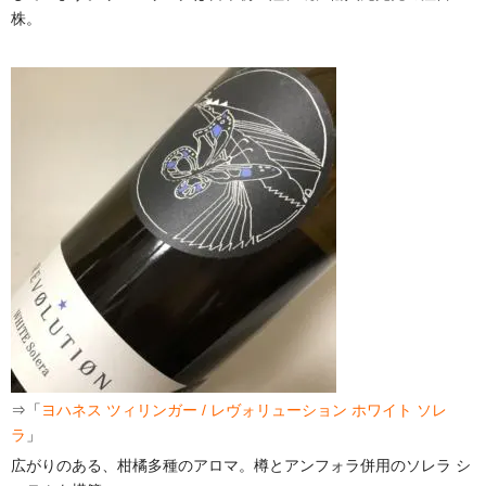
株。
⇒「
ヨハネス ツィリンガー / レヴォリューション ホワイト ソレ
ラ
」
広がりのある、柑橘多種のアロマ。樽とアンフォラ併用のソレラ シ