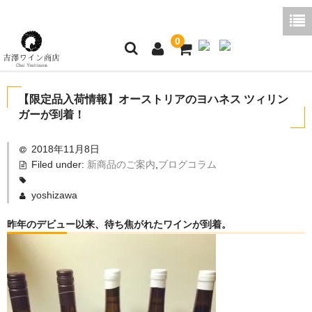
0
ホーム
【限定品入荷情報】オーストリアのヨハネス ツィリン
ガーが到着！
ご利用ガイド
2018年11月8日
商品一覧
Filed under:
新商品のご案内
,
ブログコラム
好みから探す
yoshizawa
ブログコラム
昨年のデビュー以来、待ち焦がれたワインが到着。
よくあるご質問
お問い合わせ
お買い物かご