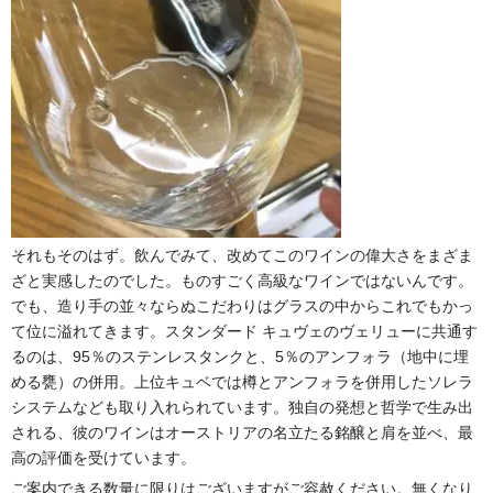
それもそのはず。飲んでみて、改めてこのワインの偉大さをまざま
ざと実感したのでした。ものすごく高級なワインではないんです。
でも、造り手の並々ならぬこだわりはグラスの中からこれでもかっ
て位に溢れてきます。スタンダード キュヴェのヴェリューに共通す
るのは、95％のステンレスタンクと、5％のアンフォラ（地中に埋
める甕）の併用。上位キュベでは樽とアンフォラを併用したソレラ
システムなども取り入れられています。独自の発想と哲学で生み出
される、彼のワインはオーストリアの名立たる銘醸と肩を並べ、最
高の評価を受けています。
ご案内できる数量に限りはございますがご容赦ください。無くなり