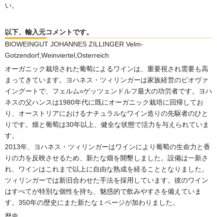
い。
以下、輸入元コメントです。
BIOWEINGUT JOHANNES ZILLINGER Velm-
Gotzendorf,Weinviertel,Osterreich
オーガニック栽培された葡萄によるワインは、重要視され需要も高
まってきています。ヨハネス・ツィリンガーは家族経営のビオヴァ
イングートで、フェルム=ゲッツェンドルフ最大の功労者です。ヨハ
ネスの父ハンスは1980年代に既にオーガニック栽培に回帰してお
り、オーストリアにおけるナチュラルなワイン造りの先駆者のひと
りです。畑と葡萄は30年以上、健全な状態で活力を与えられていま
す。
2013年、ヨハネス・ツィリンガーはワインにより葡萄の生命力と香
りの力を反映させるため、新たな畑を開墾しました。設備は一新さ
れ、ワインはこれまで以上に自由な熟成を経ることとなりました。
ツィリンガーでは新旧合わせた手法を採用しています。彼のワイン
はすべてが特別な個性を持ち、魅惑的で飲みやすさを備えていま
す。350年の歴史にまた新たな１ページが加わりました。
歴史