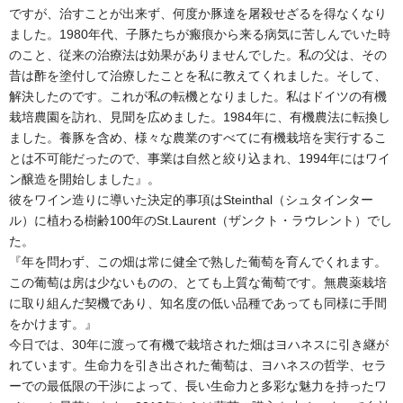
ですが、治すことが出来ず、何度か豚達を屠殺せざるを得なくなり
ました。1980年代、子豚たちが瘢痕から来る病気に苦しんでいた時
のこと、従来の治療法は効果がありませんでした。私の父は、その
昔は酢を塗付して治療したことを私に教えてくれました。そして、
解決したのです。これが私の転機となりました。私はドイツの有機
栽培農園を訪れ、見聞を広めました。1984年に、有機農法に転換し
ました。養豚を含め、様々な農業のすべてに有機栽培を実行するこ
とは不可能だったので、事業は自然と絞り込まれ、1994年にはワイ
ン醸造を開始しました』。
彼をワイン造りに導いた決定的事項はSteinthal（シュタインター
ル）に植わる樹齢100年のSt.Laurent（ザンクト・ラウレント）でし
た。
『年を問わず、この畑は常に健全で熟した葡萄を育んでくれます。
この葡萄は房は少ないものの、とても上質な葡萄です。無農薬栽培
に取り組んだ契機であり、知名度の低い品種であっても同様に手間
をかけます。』
今日では、30年に渡って有機で栽培された畑はヨハネスに引き継が
れています。生命力を引き出された葡萄は、ヨハネスの哲学、セラ
ーでの最低限の干渉によって、長い生命力と多彩な魅力を持ったワ