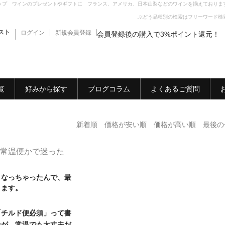
ップ ワインのプレゼントやギフトに フランス、アメリカ、日本山梨などのワインを揃えておりま
ぶどう品種別の検索はフリーワード検
スト
ログイン
新規会員登録
会員登録後の購入で3%ポイント還元！
覧
好みから探す
ブログコラム
よくあるご質問
新着順
価格が安い順
価格が高い順
最後の
日
常温便かで迷った
くなっちゃったんで、最
きます。
「チルド便必須」って書
ンが、常温でも大丈夫だ