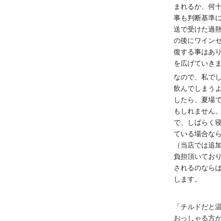
まれるか、何
事も判断基準
送で受けた過
の後にワイン
復する事はあ
を広げていき
なので、私で
飲んでしまう
したら、夏場
もしれません
で、しばらく
ている場合な
（当店では追加
負担頂いてお
されるのなら
します。
「チルドだと
おっしゃる方