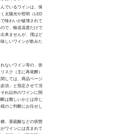
並んでいるワインは、保
く太陽光や照明（LED
線で味わいが破壊されて
いので、輸送温度だけで
は出来ませんが、僕はど
美味しいワインが飲みた
されないワイン等の、状
てリスク（主に再発酵）
に関しては、商品ページ
便必須」と指定させて頂
。それ以外のワインに関
判断は難しいかとは存じ
客様のご判断にお任せし
、糖、亜硫酸などの状態
素がワインには含まれて