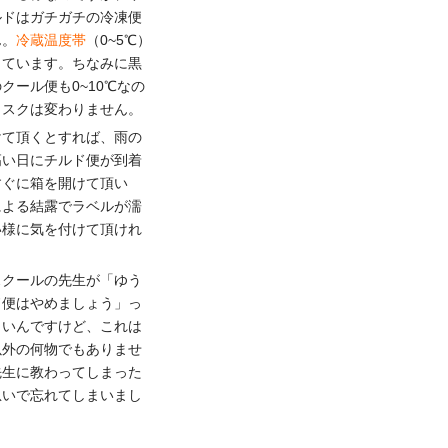
ルドはガチガチの冷凍便
ん。
冷蔵温度帯
（0~5℃）
っています。ちなみに黒
クール便も0~10℃なの
リスクは変わりません。
けて頂くとすれば、雨の
高い日にチルド便が到着
すぐに箱を開けて頂い
による結露でラベルが濡
い様に気を付けて頂けれ
スクールの先生が「ゆう
ド便はやめましょう」っ
しいんですけど、これは
以外の何物でもありませ
先生に教わってしまった
急いで忘れてしまいまし