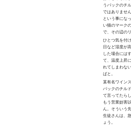
うパックのチ
ではありませ
という事にな
い猫のマークの
で、その辺の
ひとつ気を付
日など湿度が
した場合には
て、温度上昇
れてしまわな
ばと。
某有名ワイン
パックのチル
て言ってたら
もう営業妨害
ん。そういう
生徒さんは、
ょう。