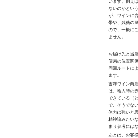
います。例え
ないのかとい
が、ワインに
帯や、残糖の
ので、一概に
ません。
お届け先と当
便局の位置関
周回ルートに
ます。
吉澤ワイン商
は、輸入時の
できている（
で、そうでな
体力は強いと
精神論みたい
まり参考には
あとは、お客