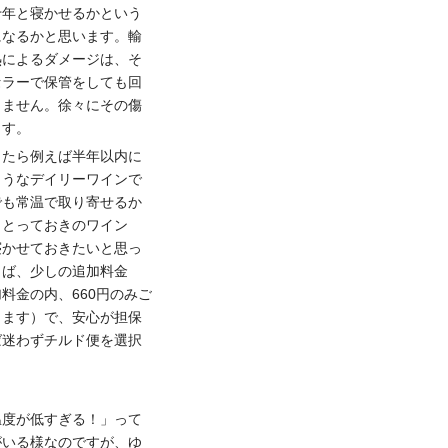
十年と寝かせるかという
になるかと思います。輸
熱によるダメージは、そ
セラーで保管をしても回
りません。徐々にその傷
ます。
したら例えば半年以内に
ようなデイリーワインで
でも常温で取り寄せるか
。とっておきのワイン
寝かせておきたいと思っ
らば、少しの追加料金
料金の内、660円のみご
ります）で、安心が担保
ば迷わずチルド便を選択
温度が低すぎる！」って
がいる様なのですが、ゆ