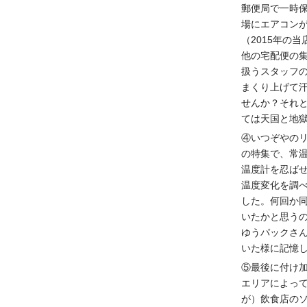
郵便局で一時
場にエアコン
（2015年の
他の宅配便の
扱うスタッフ
まくり上げて
せんか？それ
ては天国と地
④いつぞやの
の特集で、常
温度計を忍ば
温度変化を調
した。何回か
いたかと思う
ゆうパックさ
いた様に記憶
⑤最後に付け
エリアによっ
が）飲食店の