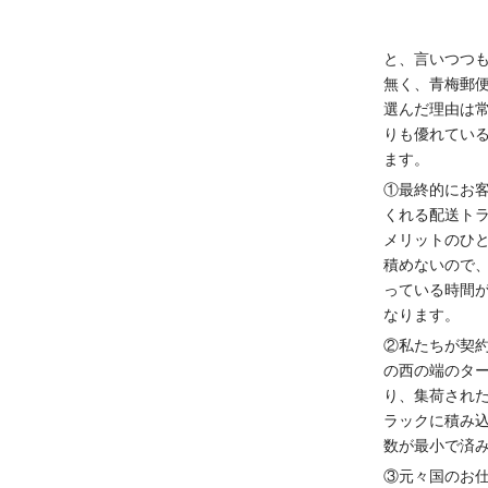
と、言いつつ
無く、青梅郵
選んだ理由は
りも優れてい
ます。
①最終的にお
くれる配送ト
メリットのひ
積めないので
っている時間
なります。
②私たちが契
の西の端のタ
り、集荷され
ラックに積み
数が最小で済
③元々国のお