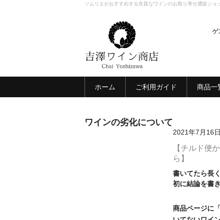
ソムリエがおすすめする良質なワインのお取り寄せ通販ショ
ゲ
ホーム
ご利用ガイド
商品一
ワインの劣化について
2021年7月16
【チルド便か
ら】
書いてたら長
初に結論を書
商品ページに
いてないワイ