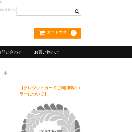
す。
索が便利です
カートの中
0
お問い合わせ
お買い物かご
一本
【クレジットカードご利用時のエ
ラーについて】