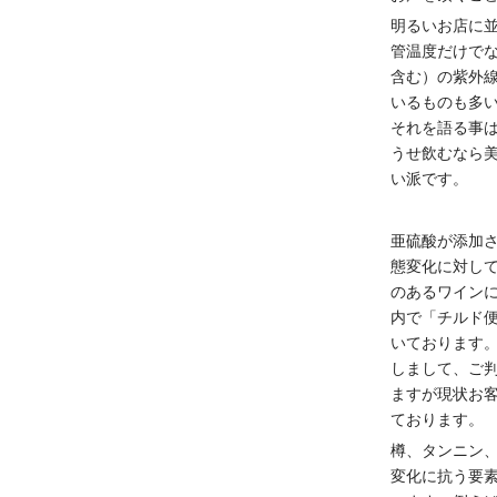
明るいお店に
管温度だけでな
含む）の紫外
いるものも多
それを語る事
うせ飲むなら
い派です。
亜硫酸が添加
態変化に対し
のあるワイン
内で「チルド
いております
しまして、ご
ますが現状お
ております。
樽、タンニン
変化に抗う要