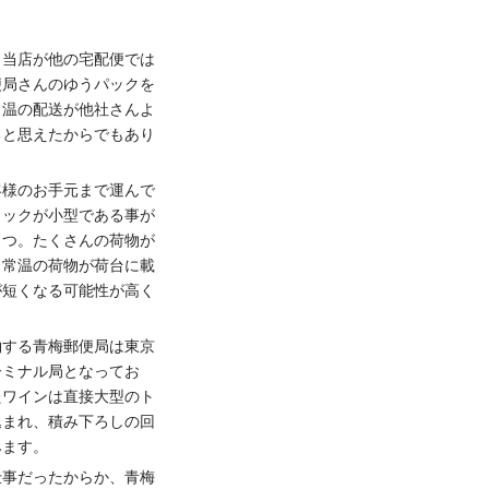
も当店が他の宅配便では
便局さんのゆうパックを
常温の配送が他社さんよ
ると思えたからでもあり
客様のお手元まで運んで
ラックが小型である事が
とつ。たくさんの荷物が
、常温の荷物が荷台に載
が短くなる可能性が高く
約する青梅郵便局は東京
ーミナル局となってお
たワインは直接大型のト
込まれ、積み下ろしの回
みます。
仕事だったからか、青梅