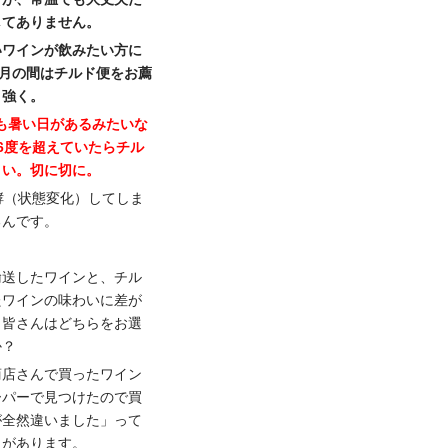
してありません。
いワインが飲みたい方に
1月の間はチルド便をお薦
く強く。
2月も暑い日があるみたいな
6度を超えていたらチル
さい。切に切に。
酵（状態変化）してしま
るんです。
輸送したワインと、チル
たワインの味わいに差が
、皆さんはどちらをお選
か？
商店さんで買ったワイン
ーパーで見つけたので買
が全然違いました」って
とがあります。