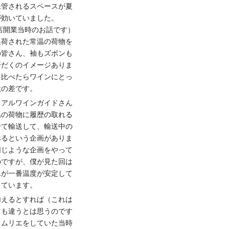
保管されるスペースが夏
が効いていました。
当店開業当時のお話です）
集荷された常温の荷物を
の皆さん、袖もズボンも
汗だくのイメージありま
と比べたらワインにとっ
獄の差です。
リアルワインガイドさん
温の荷物に履歴の取れる
せて輸送して、輸送中の
べるという企画がありま
同じような企画をやって
のですが、僕が見た回は
んが一番温度が安定して
しています。
加えるとすれば（これは
ても違うとは思うのです
ソムリエをしていた当時