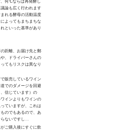
ば、何℃ならば再発酵し
う議論も広く行われます
含まれる酵母の活動温度
量によってもまちまちな
これといった基準があり
店の距離、お届け先と郵
係や、ドライバーさんの
よってもリスクは異なり
店で販売しているワイン
赤道でのダメージを回避
と、信じています）の
いワインよりもワインの
思っていますが、これは
なものでもあるので、あ
ならないですし…
様がご購入後にすぐに飲