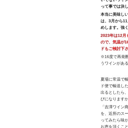
って事では決
本当に美味し
は、3月から1
めします。強
2023年は1
ので、気温が1
ドもご検討下
※16度で再発
うワインがあ
夏場に常温で
ド便で輸送し
出るとしたら
びになります
「吉澤ワイン
を、近所のス
ってみたら味
お声を頂くこ