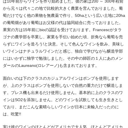
は10年前からワインを作り始めました。彼の家は200 ～ 300年程前
から元々は代々この地で比較的大きく農業を営んでおりました。葡
萄だけでなく他の果物を無農薬で作り、50haという広い土地に20ha
の葡萄畑があり葡萄はお父様の代は協同組合に売っておりました。
果実の方は15年前にbioの認証を受けております。Francescがタラ
ゴナの農学部を卒業し、家業を手伝い始めた頃、折角なら葡萄を売
らずにワインを造ろう!と決意。そして色んなワインを飲み、美味し
いワインはナチュラルワインだと感じ、独自で学びながら醸造学部
にはいかずに独学で勉強しました。その中の師匠の１人にあのメン
ダールのLaureano(ロレアーノ)も含まれております。
面白いのは下のクラスのカジュアルワインはポンプを使用します
が、上のクラスはポンプを使用しないで自然の重力だけで醸造しま
す。プレス機も出来るだけ使用しません。基本的に上のクラスのワ
インはSO2を添加しません。どのワインを試飲しても生き生きとし
ており、まだこんな素晴らしいワインが日本に未輸入だったのに
は、吃驚!!
実は彼のワインのほとんどがアメリカで大人気、ほとんどアメリカ