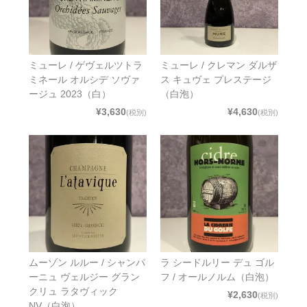
ミューレ / ゲヴェルツトラ
ミューレ / クレマン ダルザ
ミネール オルシデ ソヴァ
ス キュヴェ プレステージ
ージュ 2023（白）
（白泡）
¥3,630
¥4,630
(税別)
(税別)
ムーゾン ルルー / シャンパ
ラ シードルリー デュ ゴル
ーニュ ヴェルジー グラン
フ / オールノルム（白泡）
クリュ ラタヴィック
¥2,630
(税別)
NV（白泡）