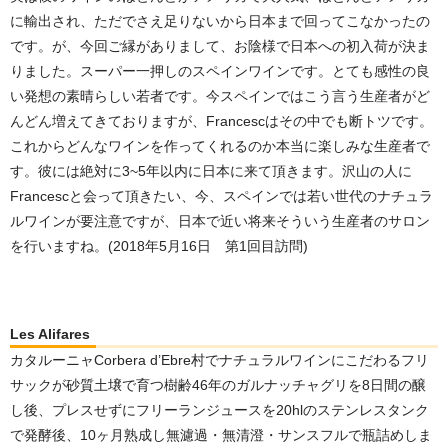
に輸出され、ただでさえ足りないから日本まで回ってこなかったの
です。が、今回ご縁がありまして、お陰様で日本への初入荷が決ま
りました。スーパー一押しのスペインワインです。とても感性の良
い発想の素晴らしい若者です。今スペインではこう言う生産者がど
んどん増えてきておりますが、Francescはその中でも断トツです。
これからどんなワインを作ってくれるのか本当に楽しみな生産者で
す。彼には絶対に3~5年以内に日本に来て頂きます。沢山の人に
Francescと会って頂きたい、今、スペインでは若い世代のナチュラ
ルワインが要注意ですが、日本で近い将来そういう生産者のサロン
を行いますね。(2018年5月16日 第1回目訪問)
Les Alifares
カタルーニャCorbera d’Ebre村でナチュラルワインにこだわるフリ
サックが砂質土壌で育つ樹齢46年のガルナッチャグリを8日間の醸
し後、プレスせずにフリーランジュースを20hlのステンレスタンク
で発酵後、10ヶ月熟成し無濾過・無清澄・サンスフルで瓶詰めしま