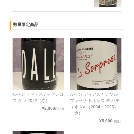
数量限定商品
ルベン ディアス / セブレロ
ルベン ディアス / ラ ソル
ス ダレ 2022（赤）
プレッサ トネレス デ パテ
ィオ NV （2004・2025）
¥2,900
(税別)
（赤）
¥5,600
(税別)