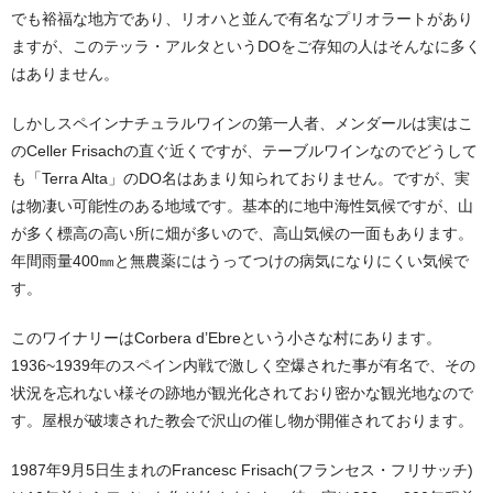
でも裕福な地方であり、リオハと並んで有名なプリオラートがあり
ますが、このテッラ・アルタというDOをご存知の人はそんなに多く
はありません。
しかしスペインナチュラルワインの第一人者、メンダールは実はこ
のCeller Frisachの直ぐ近くですが、テーブルワインなのでどうして
も「Terra Alta」のDO名はあまり知られておりません。ですが、実
は物凄い可能性のある地域です。基本的に地中海性気候ですが、山
が多く標高の高い所に畑が多いので、高山気候の一面もあります。
年間雨量400㎜と無農薬にはうってつけの病気になりにくい気候で
す。
このワイナリーはCorbera d’Ebreという小さな村にあります。
1936~1939年のスペイン内戦で激しく空爆された事が有名で、その
状況を忘れない様その跡地が観光化されており密かな観光地なので
す。屋根が破壊された教会で沢山の催し物が開催されております。
1987年9月5日生まれのFrancesc Frisach(フランセス・フリサッチ)