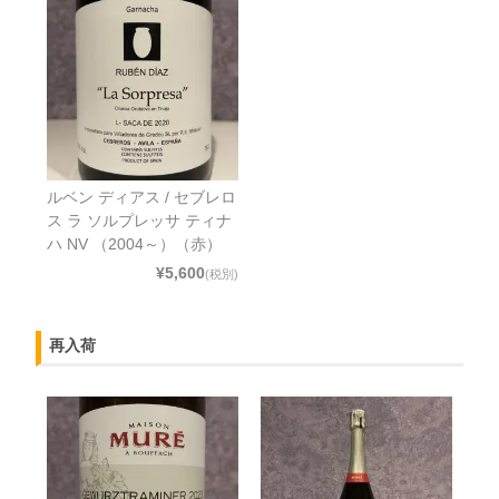
ルベン ディアス / セブレロ
ス ラ ソルプレッサ ティナ
ハ NV （2004～）（赤）
¥5,600
(税別)
再入荷