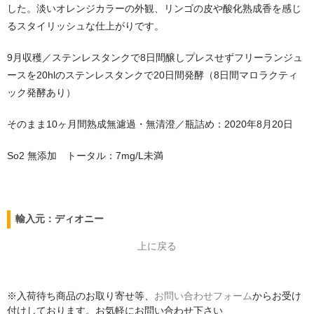
した。淡いオレンジカラーの外観、リンゴの皮や酸化熟成香を感じ
るスタイリッシュな仕上がりです。
9月収穫／ステンレスタンクで8日間醸しプレスせずフリーランジュ
ースを20hlのステンレスタンクで20日間発酵（8日間マロラクティ
ック発酵あり）
そのまま10ヶ月間熟成無濾過・無清澄／瓶詰め：2020年8月20日
So2 無添加 トータル：7mg/L未満
輸入元：ディオニー
上に戻る
※入荷待ち商品のお取り寄せ等、
お問い合わせフォーム
からお受け
付けしております。お気軽にお問い合わせ下さい