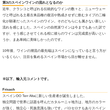
第3のスペインワインの流れとなるのか
近年、クラシコと呼ばれる伝統的なワインの数々と、ニューウェー
ヴと呼ばれる土着古来品種の復活や熟成させずに飲むタイプの二極
化が顕著だったスペインのワイン。そのどちらにも属さない新しい
流れを感じました。スペインの自然派ワインは今までもあった訳で
すが、そう感じさせてくれる程に彼らのワインは完成度が高いとい
うか、まあ単純に美味しかったのです。
10年後、ワインの潮流の最先端はスペインになっていると言う方が
いるくらい、注目を集めるスペイン市場から目が離せません。
※以下、輸入元コメントです。
Frisach
スペインDO Terr Altaに新しい生産者が誕生しました。
独立問題で世界に話題を呼んだカタルーニャ地方は、地方のカラー
が強く、独立心・民族意識も強いです。バロセロナもありスペイン