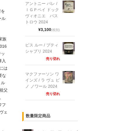
アントニー パレ /
ＩＧＰペイ ドック
所を
ヴィオニエ パス
ール
トロウ 2024
¥3,100
(税別)
家族
ピス ルー / プティ
16
シャブリ 2024
ジッ
売り切れ
導入
には
マクファーソン ワ
要な
インズ / ラ ヴュ ピ
。ル
ノ ノワール 2024
祖父
売り切れ
、
ワフ
ヴェ
数量限定商品