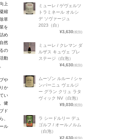
向上
ミューレ / ゲヴェルツ
凝縮
トラミネール オルシ
デ ソヴァージュ
除草
2023（白）
菜を
¥3,630
(税別)
詰め
自然
ミューレ / クレマン ダ
るの
ルザス キュヴェ プレ
活動
ステージ（白泡）
¥4,630
(税別)
。
ムーゾン ルルー / シャ
ブや
ンパーニュ ヴェルジ
りか
ー グラン クリュ ラタ
てい
ヴィック NV（白泡）
、健
¥9,030
(税別)
ブド
ラ シードルリー デュ
ら、
ゴルフ / オールノルム
ール
（白泡）
¥2,630
(税別)