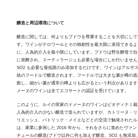
醸造と周辺環境について
醸造に関しては、何よりもブドウを尊重することを大切にして
す。ワインがテロワールとその独創性を最大限に表現できるよ
に、人為的介入を最小限にしています。ブドウは野生酵母で自
に発酵され、スーティラージュも必要な場合にしか行いません
SO2 も必要な最低限のみ添加するだけです。ワインはアルザ
統のフードルで醸造されます。フードルでは大きな澱が樽の底
殿し、細かい澱が通常の樽よりも広がるという利点があります
メーヌのワインは全てエコサートの認証を受けています。
このように、ルイの実家のドメーヌのワインはビオディナミ栽
人為的介入の少ない醸造で造られていますが、カトリーヌ・リ
リエッシュ、パトリック・メイエなどとの交流で触発されたル
は、家業に参画した 2016 年から、それをさらに進めたヴァン
チュールの醸造(ブドウ以外に何も加えず醸造。SO2 も無添加