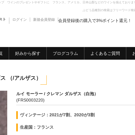
ップ ワインのプレゼントやギフトに フランス、アメリカ、日本山梨などのワインを揃えておりま
ぶどう品種別の検索はフリーワード検
スト
ログイン
新規会員登録
会員登録後の購入で3%ポイント還元！
覧
好みから探す
ブログコラム
よくあるご質問
ザス （/アルザス）
ルイ モーラー / クレマン ダルザス（白泡）
(FRS0003220)
ヴィンテージ：2021が7割、2020が3割
生産国：フランス