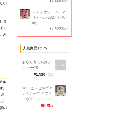
¥2,160
(税別)
たい
プティ ボノーム / マ
リオール 2024（薄い
しま
赤）
イン
¥3,430
(税別)
、お
人気商品TOP5
お取り寄せ特別メ
ニューCS
¥1,520
(税別)
アル
マルセル セルヴァ
す。
ン / シャブリ プラ
技術
イヴェート 2023
スと
売り切れ
響の