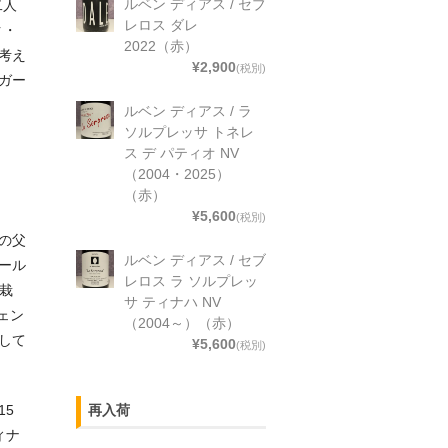
ルベン ディアス / セブ
二人
レロス ダレ
ク・
2022（赤）
考え
¥2,900
(税別)
ガー
ルベン ディアス / ラ
ソルプレッサ トネレ
ス デ パティオ NV
（2004・2025）
（赤）
¥5,600
(税別)
の父
ルベン ディアス / セブ
ール
レロス ラ ソルプレッ
。栽
サ ティナハ NV
ェン
（2004～）（赤）
して
¥5,600
(税別)
再入荷
15
ィナ