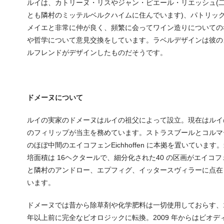
ルイは、カトリーヌ・リスやジャン・ピエール・リエッシュ(
とも隣村のミッテルベルクハイムに住んでいます)、パトリッ
メイエと非常に仲が良く、頻繁に会ってワイン造りについての
や哲学について意見交換をしています。ラベルデザインは彼の
ルフレンドがデザインしたものだそうです。
ドメーヌについて
ルイの実家のドメーヌはルイの祖父によって設立。現在はルイ
のフィリップが当主を務めています。ストラスブールとコルマ
のほぼ中間のエイコフェンEichhoffen に本拠を置いています
培面積は 16ヘクタールで、細分化された40 の区画がエイコフ
と隣村のアンドロー、エプフィグ、イッタースヴィラーに点在
います。
ドメーヌでは昔から除草剤や化学肥料は一切使用しておらす、
年以上前に完全なビオロジックに転換。2009 年からはビオデ