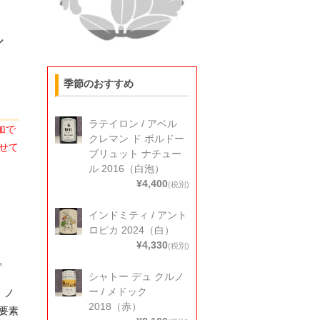
ル
季節のおすすめ
ラテイロン / アベル
加で
クレマン ド ボルドー
せて
ブリュット ナチュー
ル 2016（白泡）
¥4,400
(税別)
インドミティ / アント
ロピカ 2024（白）
¥4,330
(税別)
。
シャトー デュ クルノ
ー / メドック
 ノ
2018（赤）
要素