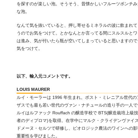
を探すのが楽しい泡。そうそう、昔懐かしいフルーツポンチみ
な泡。
なんて気を抜いていると、押し寄せるミネラルの波に飲まれて
うのでお気をつけて。とかなんとか言ってる間にスルスルとワ
は進み、気が付いたら瓶が空いてしまっていると思いますので
気をつけて。
以下、輸入元コメントです。
LOUIS MAURER
ルイ・モーラーは 1996 年生まれ。ポスト・ミレニアル世代の
ザスでも最も若い世代のヴァン・ナチュールの造り手の一人で
ルイはルファック Rouffach の醸造学校で BTS(醸造栽培上級
者のディプロマ)を取得。在学中にマルク・クライデンヴァイ
ドメーヌ・セルツで研修し、ビオロジック農法のワインへの影
重要性を学びました。