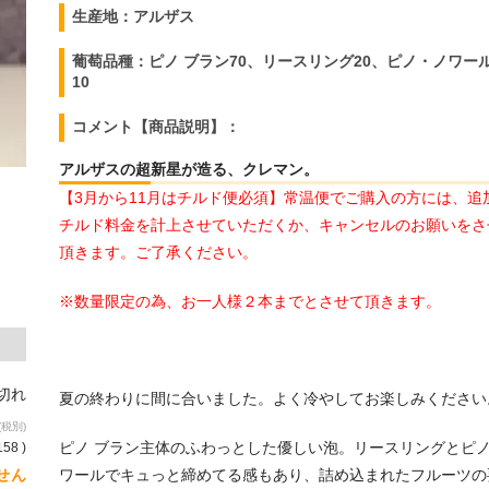
生産地：アルザス
葡萄品種：ピノ ブラン70、リースリング20、ピノ・ノワー
10
コメント【商品説明】：
アルザスの超新星が造る、クレマン。
【3月から11月はチルド便必須】常温便でご購入の方には、追
チルド料金を計上させていただくか、キャンセルのお願いをさ
頂きます。ご了承ください。
※数量限定の為、お一人様２本までとさせて頂きます。
り切れ
夏の終わりに間に合いました。よく冷やしてお楽しみください
(税別)
ピノ ブラン主体のふわっとした優しい泡。リースリングとピノ
158 )
せん
ワールでキュっと締めてる感もあり、詰め込まれたフルーツの