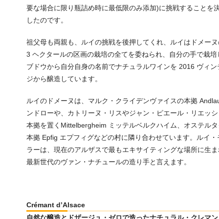
要な場合に限り瓶詰め時に最低限のみ添加)に挑戦することを
したのです。
祖父母も両親も、ルイの挑戦を後押してくれ、ルイはドメーヌ
3 ヘクタールの区画の栽培の全てを委ねられ、自分の手で栽培
ブドウから自分自身の名前でナチュラルワインを 2016 ヴィン
ジから醸造しています。
ルイのドメーヌは、マルク・クライデンヴァイスの本拠 Andlau
ンドローや、カトリーヌ・リスやジャン・ピエール・リエッシ
本拠を置くMittelbergheim ミッテルベルクハイム、オステル
本拠 Epfig エプフィグなどの村に隣り合わせています。ルイ・
ラーは、現在のアルザスで最もエキサイティングな場所に生ま
最新世代のヴァン・ナチュールの造り手と言えます。
Crémant d’Alsace
自然な醸造とドザージュ・ゼロで造ったナチュラル・クレマン