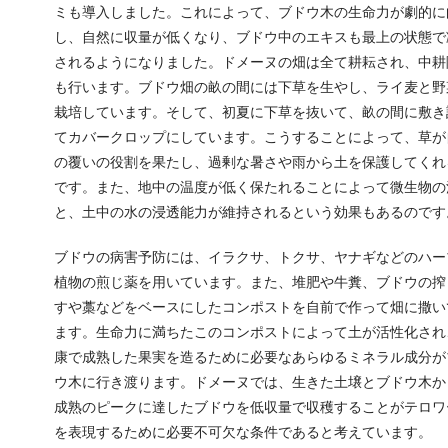
ミも導入しました。これによって、ブドウ木の生命力が劇的に
し、自然に収量が低くなり、ブドウ中のエキスも最上の状態で
されるようになりました。ドメーヌの畑は全て耕耘され、中耕
も行います。ブドウ畑の畝の間には下草を生やし、ライ麦と野
栽培しています。そして、初夏に下草を抜いて、畝の間に敷き
てカバークロップにしています。こうすることによって、草が
の覆いの役割を果たし、過剰な暑さや雨から土を保護してくれ
です。また、地中の温度が低く保たれることによって微生物の
と、土中の水の浸透能力が維持されるという効果もあるのです
ブドウの病害予防には、イラクサ、トクサ、ヤナギなどのハー
植物の煎じ薬を用いています。また、堆肥や牛糞、ブドウの搾
すや藁などをベースにしたコンポストを自前で作って畑に撒い
ます。生命力に満ちたこのコンポストによって土が活性化され
康で成熟した果実を造るために必要なあらゆるミネラル成分が
ウ木に行き渡ります。ドメーヌでは、生きた土壌とブドウ木か
成熟のピークに達したブドウを低収量で収穫することがテロワ
を表現するために必要不可欠な条件であると考えています。