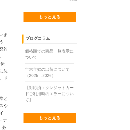
もっと見る
いま
ブログコラム
う
発的
価格順での商品一覧表示に
。
ついて
ス伝
年末年始の出荷について
に沈
（2025→2026）
。ド
【対応済：クレジットカー
ドご利用時のエラーについ
培と
て】
スや
イ
もっと見る
・ナ
。必