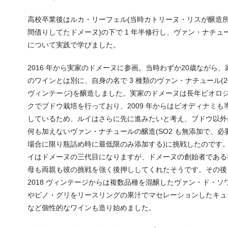
高校卒業後はルカ・リーフェル(当時カトリーヌ・リスが醸造
間借りしてたドメーヌ)の下で 1 年半修行し、ヴァン・ナチュ
について実践で学びました。
2016 年から実家のドメーヌに参画。当時わずか20歳ながら、
のワインとは別に、自身の名で 3 種類のヴァン・ナチュール(20
ヴィンテージ)を醸造しました。実家のドメーヌは長年ビオロ
クでブドウ栽培を行っており、2009 年からはビオディナミも
しているため、ルイはさらに先に進みたいと考え、ブドウ以外
何も加えないヴァン・ナチュールの醸造(SO2 も無添加で、必
場合に限り瓶詰め時に最低限のみ添加する)に挑戦したのです
イはドメーヌの三代目になりますが、ドメーヌの創始者である
母も両親も彼の挑戦を強く後押ししてくれたそうです。その後
2018 ヴィンテージからは複数品種を混醸したヴァン・ド・ソ
やピノ・グリをリースリングの果汁でマセレーションしたキュ
など個性的なワインも造り始めました。