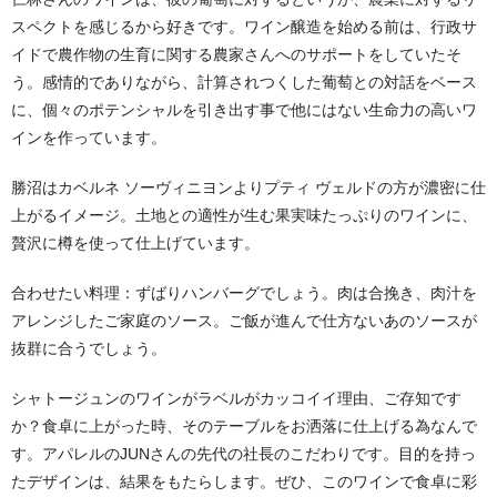
スペクトを感じるから好きです。ワイン醸造を始める前は、行政サ
イドで農作物の生育に関する農家さんへのサポートをしていたそ
う。感情的でありながら、計算されつくした葡萄との対話をベース
に、個々のポテンシャルを引き出す事で他にはない生命力の高いワ
インを作っています。
勝沼はカベルネ ソーヴィニヨンよりプティ ヴェルドの方が濃密に仕
上がるイメージ。土地との適性が生む果実味たっぷりのワインに、
贅沢に樽を使って仕上げています。
合わせたい料理：ずばりハンバーグでしょう。肉は合挽き、肉汁を
アレンジしたご家庭のソース。ご飯が進んで仕方ないあのソースが
抜群に合うでしょう。
シャトージュンのワインがラベルがカッコイイ理由、ご存知です
か？食卓に上がった時、そのテーブルをお洒落に仕上げる為なんで
す。アパレルのJUNさんの先代の社長のこだわりです。目的を持っ
たデザインは、結果をもたらします。ぜひ、このワインで食卓に彩