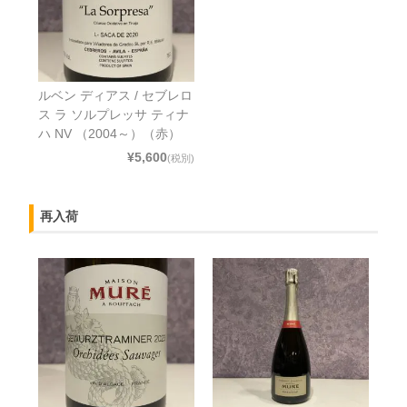
ルベン ディアス / セブレロ
ス ラ ソルプレッサ ティナ
ハ NV （2004～）（赤）
¥5,600
(税別)
再入荷