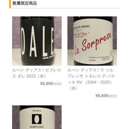
数量限定商品
ルベン ディアス / セブレロ
ルベン ディアス / ラ ソル
ス ダレ 2022（赤）
プレッサ トネレス デ パテ
ィオ NV （2004・2025）
¥2,900
(税別)
（赤）
¥5,600
(税別)