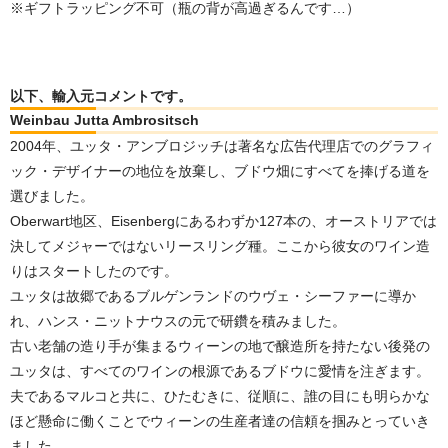
※ギフトラッピング不可（瓶の背が高過ぎるんです…）
以下、輸入元コメントです。
Weinbau Jutta Ambrositsch
2004年、ユッタ・アンブロジッチは著名な広告代理店でのグラフィ
ック・デザイナーの地位を放棄し、ブドウ畑にすべてを捧げる道を
選びました。
Oberwart地区、Eisenbergにあるわずか127本の、オーストリアでは
決してメジャーではないリースリング種。ここから彼女のワイン造
りはスタートしたのです。
ユッタは故郷であるブルゲンランドのウヴェ・シーファーに導か
れ、ハンス・ニットナウスの元で研鑽を積みました。
古い老舗の造り手が集まるウィーンの地で醸造所を持たない後発の
ユッタは、すべてのワインの根源であるブドウに愛情を注ぎます。
夫であるマルコと共に、ひたむきに、従順に、誰の目にも明らかな
ほど懸命に働くことでウィーンの生産者達の信頼を掴みとっていき
ました。