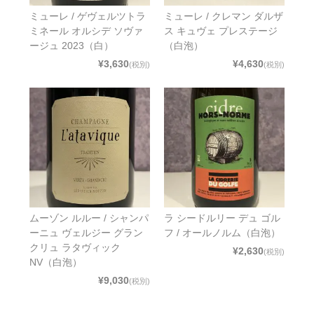
ミューレ / ゲヴェルツトラ
ミューレ / クレマン ダルザ
ミネール オルシデ ソヴァ
ス キュヴェ プレステージ
ージュ 2023（白）
（白泡）
¥3,630
¥4,630
(税別)
(税別)
ムーゾン ルルー / シャンパ
ラ シードルリー デュ ゴル
ーニュ ヴェルジー グラン
フ / オールノルム（白泡）
クリュ ラタヴィック
¥2,630
(税別)
NV（白泡）
¥9,030
(税別)