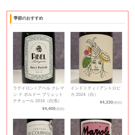
季節のおすすめ
ラテイロン / アベル クレマ
インドミティ / アントロピ
ン ド ボルドー ブリュット
カ 2024（白）
ナチュール 2016（白泡）
¥4,330
(税別)
¥4,400
(税別)