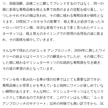
ツ。混植混醸。品種ごとに醸してブレンドするのではなく、同一の
畑に多様な葡萄品種を植える事で自然のままの交配を繰り返し、い
つしかそれぞれの個は失われ、その畑に植わる葡萄自体が個性とな
ります。19世紀フィロキセラの影響で、植え替えが必須であったヨ
ーロッパのワイン畑。冷涼な産地でそれまで多く見られたゲミシュ
ターサッツは、植え替えのタイミングでの管理の合理化の波に飲ま
れ、その面積を縮小していきます。
そんな中で現れたのがユッタ アンブロジッチ。2004年に興したワイ
ナリーの始まりはリースリングの醸造からでしたが、その後に手に
した畑に植わるゲミシュターサッツの伝統的な葡萄畑を引き継ぎ、
その道の希望の光となっています。
ワインを色々飲み比べる事が僕の仕事ではとても重要な訳ですが、
葡萄品種とか背景とかを考えていると純粋にワインが楽しめていな
い瞬間があります。そんな時に、ゲミシュターサッツはとてもリラ
ックスして飲めるので大好きです。このワインはもう既に「ユッタ
アンブロジッチのサテリート」以外の何物でも無い訳ですから、比