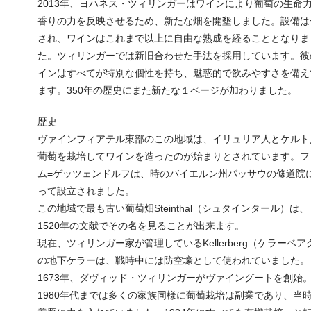
2013年、ヨハネス・ツィリンガーはワインにより葡萄の生命
香りの力を反映させるため、新たな畑を開墾しました。設備は
され、ワインはこれまで以上に自由な熟成を経ることとなりま
た。ツィリンガーでは新旧合わせた手法を採用しています。彼
インはすべてが特別な個性を持ち、魅惑的で飲みやすさを備え
ます。350年の歴史にまた新たな１ページが加わりました。
歴史
ヴァインフィアテル東部のこの地域は、イリュリア人とケルト
葡萄を栽培してワインを造ったのが始まりとされています。フ
ム=ゲッツェンドルフは、時のバイエルン州パッサウの修道院
って設立されました。
この地域で最も古い葡萄畑Steinthal（シュタインタール）は、
1520年の文献でその名を見ることが出来ます。
現在、ツィリンガー家が管理しているKellerberg（ケラーベア
の地下ケラーは、戦時中には防空壕として使われていました。
1673年、ダヴィッド・ツィリンガーがヴァイングートを創始
1980年代までは多くの家族同様に葡萄栽培は副業であり、当