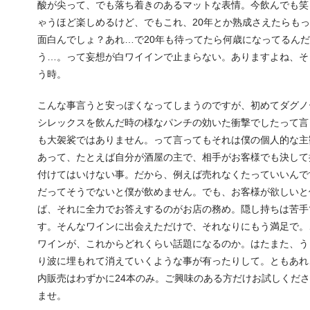
酸が尖って、でも落ち着きのあるマットな表情。今飲んでも笑
ゃうほど楽しめるけど、でもこれ、20年とか熟成さえたらも
面白んでしょ？あれ…で20年も待ってたら何歳になってるん
う…。って妄想が白ワイインで止まらない。ありますよね、そ
う時。
こんな事言うと安っぽくなってしまうのですが、初めてダグノ
シレックスを飲んだ時の様なパンチの効いた衝撃でしたって言
も大袈裟ではありません。って言ってもそれは僕の個人的な主
あって、たとえば自分が酒屋の主で、相手がお客様でも決して
付けてはいけない事。だから、例えば売れなくたっていいんで
だってそうでないと僕が飲めません。でも、お客様が欲しいと
ば、それに全力でお答えするのがお店の務め。隠し持ちは苦手
す。そんなワインに出会えただけで、それなりにもう満足で。
ワインが、これからどれくらい話題になるのか。はたまた、う
り波に埋もれて消えていくような事が有ったりして。ともあれ
内販売はわずかに24本のみ。ご興味のある方だけお試しくだ
ませ。