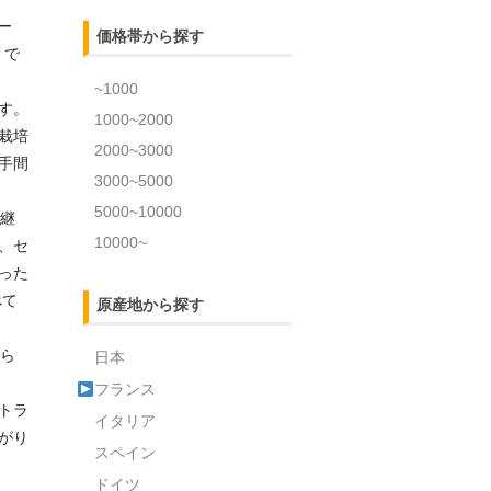
ー
価格帯から探す
）で
~1000
す。
1000~2000
栽培
2000~3000
手間
3000~5000
5000~10000
き継
10000~
、セ
った
べて
原産地から探す
えら
日本
フランス
トラ
イタリア
がり
スペイン
ドイツ