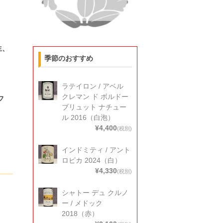
生、
季節のおすすめ
ラテイロン / アベル
クレマン ド ボルドー
フ
ブリュット ナチュー
ル 2016（白泡）
¥4,400
(税別)
インドミティ / アント
ロピカ 2024（白）
¥4,330
(税別)
シャトー デュ クルノ
ー / メドック
2018（赤）