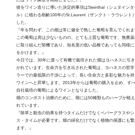
彼をワイン造りに導いた決定的事項はSteinthal（シュタインタ
ル）に植わる樹齢100年のSt.Laurent（ザンクト・ラウレント
した。
『年を問わず、この畑は常に健全で熟した葡萄を育んでくれま
この葡萄は房は少ないものの、とても上質な葡萄です。無農薬
に取り組んだ契機であり、知名度の低い品種であっても同様に
をかけます。』
今日では、30年に渡って有機で栽培された畑はヨハネスに引
がれています。生命力を引き出された葡萄は、ヨハネスの哲学
ラーでの最低限の干渉によって、長い生命力と多彩な魅力を持
ワインへと昇華します。2013年からは葡萄の購入を止め、す
自社栽培の葡萄によるワインとなりました。
畑のコンポスト治療のために、畑には50種類ものハーブが植
れています。
『除草と殺虫の効果を持つタイムだけでなくペパーグラスやシ
ス・タイムが必要です。畑の緑化だけでなく植物の保護にも繋
ます。』