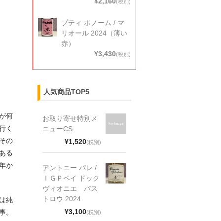
¥2,160
(税別)
プティ ボノーム / マ
リオール 2024（薄い
赤）
¥3,430
(税別)
人気商品TOP5
が何
お取り寄せ特別メ
行く
ニューCS
その
¥1,520
(税別)
ある
年か
アントニー パレ /
ＩＧＰペイ ドック
ヴィオニエ パス
トロウ 2024
は純
¥3,100
事。
(税別)