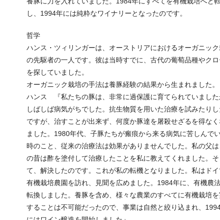
養豚に力を入れていました。1984年にすべてを有機栽培へと
し、1994年には純粋なワイナリーとなったのです。
哲学
ハンス・ツィリンガーは、オーストリアにおけるオーガニック
の先駆者の一人です。彼は当時すでに、古代の葡萄品種やクロ
を探していました。
オーガニック栽培の手法は養豚経験の結果から生まれました。
ハンス 『私たちの豚は、非常に過保護に育てられていました
しばしば病気がちでした。抗生物質を用いた治療を試みたりし
ですが、治すことが出来ず、何度か豚達を屠殺せざるを得なく
ました。1980年代、子豚たちが瘢痕から来る病気に苦しんで
時のこと、従来の治療法は効果がありませんでした。私の父は
の昔は酢を塗付して治療したことを私に教えてくれました。そ
て、解決したのです。これが私の転機となりました。私はドイ
有機栽培農園を訪れ、見聞を広めました。1984年に、有機農
転換しました。養豚を含め、様々な農業のすべてに有機栽培を
することは不可能だったので、事業は自然と絞り込まれ、199
にはワイン醸造を開始しました』。