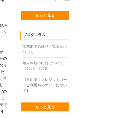
転換
もっと見る
栽培
ーン
ブログコラム
価格順での商品一覧表示に
ついて
が、
たの
年末年始の出荷について
なり
（2025→2026）
いた
、そ
【対応済：クレジットカー
し
ドご利用時のエラーについ
て】
ツの
法に
実行
もっと見る
4年