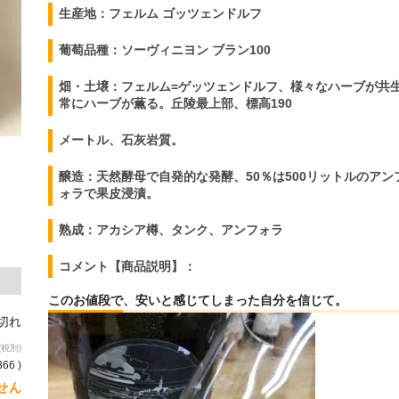
生産地：フェルム ゴッツェンドルフ
葡萄品種：ソーヴィニヨン ブラン100
畑・土壌：フェルム
=
ゲッツェンドルフ、様々なハーブが共
常にハーブが薫る。丘陵最上部、標高
190
メートル、石灰岩質。
醸造：天然酵母で自発的な発酵、50％は
500
リットルのアン
ォラで果
皮浸漬。
熟成：
アカシア樽、タンク、アンフォラ
コメント【商品説明】：
このお値段で、安いと感じてしまった自分を信じて。
り切れ
(税別)
866 )
せん