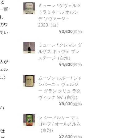
力と
ミューレ / ゲヴェルツ
一新
トラミネール オルシ
し
デ ソヴァージュ
のワ
2023（白）
¥3,630
(税別)
てい
ミューレ / クレマン ダ
ルザス キュヴェ プレ
ステージ（白泡）
人が
¥4,630
(税別)
ェル
によ
ムーゾン ルルー / シャ
ンパーニュ ヴェルジ
ー グラン クリュ ラタ
ヴィック NV（白泡）
¥9,030
(税別)
グ）
ラ シードルリー デュ
。
ゴルフ / オールノルム
（白泡）
時は
¥2,630
(税別)