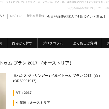
ップ ワインのプレゼントやギフトに フランス、アメリカ、日本山梨などのワインを揃えておりま
ぶどう品種別の検索はフリーワード検
スト
ログイン
新規会員登録
会員登録後の購入で3%ポイント還元！
覧
好みから探す
ブログコラム
よくあるご質問
トゥム ブラン 2017 （オーストリア）
ヨハネス ツィリンガー / ペルペトゥム ブラン 2017（白）
(ORB0001017)
VT：2017
生産国：オーストリア