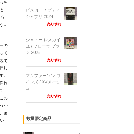
っち
っと
ピス ルー / プティ
シャブリ 2024
だろ
売り切れ
うい
シャトー レスカイ
ーの
ユ / フローラ ブラ
ン 2025
って
売り切れ
観で
押し
す。
マクファーソン ワ
インズ / XV ルージ
仰れ
ュ
で
売り切れ
この
っか
、国
数量限定商品
さい