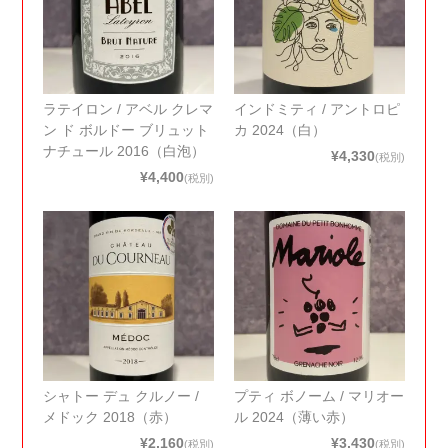
ラテイロン / アベル クレマ
インドミティ / アントロピ
ン ド ボルドー ブリュット
カ 2024（白）
ナチュール 2016（白泡）
¥4,330
(税別)
¥4,400
(税別)
シャトー デュ クルノー /
プティ ボノーム / マリオー
メドック 2018（赤）
ル 2024（薄い赤）
¥2,160
¥3,430
(税別)
(税別)