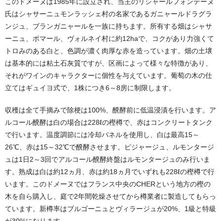
このドメーヌは1985年に設立され、当主のリシャールフォンテーヌ
氏はシャサーニュモンラッシェ村の名家であるガニャールドラグラ
ンジュ、ブランガニャールを一族に持ちます。所有する畑はシャサ
ーニュ、ポマール、ヴォルネイ村に約12haで、コクがあり力強くて
トロみのある白と、色調が濃く肉厚な赤を造っています。畑の土壌
は基本的には粘土石灰質ですが、区画によって様々な特徴があり、
それがワインのキャラクターに個性を与えています。葡萄の木の仕
立てはギュイヨ式で、1株につき6～8房に制限します。
収穫は全て手摘みで除梗は100%、醗酵前に低温浸漬を行います。ア
ルコール醗酵は白の場合は228ℓの樫樽で、赤はコンクリートタンク
で行います。温度調節には冷却パネルを使用し、白は最高15～
26℃、赤は15～32℃で醗酵させます。ピジャージュ、ルモンタージ
ュは1日2～3回でアルコール醗酵終盤はルモンタージュのみ行いま
す。熟成は白は約12ヵ月、赤は約18ヵ月でいずれも228ℓの樫樽で行
います。このドメーヌではフランス中央のCHERという地方の樫の
木を自ら購入し、庭で2年間乾燥させてから樽業者に製造してもらっ
ています。新樽率はブルゴーニュとヴィラージュが20%、1級と特級
が30%になります。