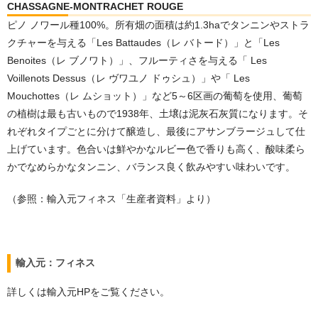
CHASSAGNE-MONTRACHET ROUGE
ピノ ノワール種100%。所有畑の面積は約1.3haでタンニンやストラ
クチャーを与える「Les Battaudes（レ バトード）」と「Les
Benoites（レ ブノワト）」、フルーティさを与える「 Les
Voillenots Dessus（レ ヴワユノ ドゥシュ）」や「 Les
Mouchottes（レ ムショット）」など5～6区画の葡萄を使用、葡萄
の植樹は最も古いもので1938年、土壌は泥灰石灰質になります。そ
れぞれタイプごとに分けて醸造し、最後にアサンブラージュして仕
上げています。色合いは鮮やかなルビー色で香りも高く、酸味柔ら
かでなめらかなタンニン、バランス良く飲みやすい味わいです。
（参照：輸入元フィネス「生産者資料」より）
輸入元：フィネス
詳しくは輸入元HPをご覧ください。