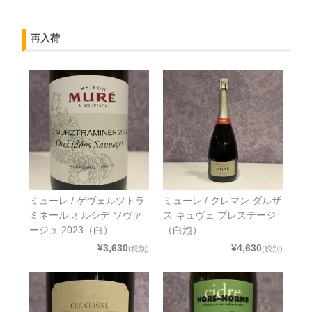
再入荷
ミューレ / ゲヴェルツトラ
ミューレ / クレマン ダルザ
ミネール オルシデ ソヴァ
ス キュヴェ プレステージ
ージュ 2023（白）
（白泡）
¥3,630
¥4,630
(税別)
(税別)