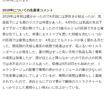
2019年についての生産者コメント
2019年は年初は暖かかったので4月頭には芽吹きが始まったが、気
温低下による霜のリスクは何度かあった。4月5日には気温が氷点下
まで下がって霜が降りてしまったので1級モルジョの区画で大きな被
害が出てしまった。幸運にもストーブを焚いた特級を含むいくつか
の区画では被害は免れたが、4月はとてもストレスが多く疲れる月だ
った。開花期の天候も最良の状態で経過はせず、花ぶるいやミルラ
ンダージュが発生した。夏の間はずっと良い天気で気温も高く葡萄
の成長は加速したが、雨がほとんど降らなかったので丘の上の区画
では水不足のストレスもあった。収穫は9月10日から始めたが、ミ
ルランダージュの影響で葡萄の房が小さくジュースの量が少ないの
で生産量は減少してしまっているが、葡萄の状態は素晴らしく凝縮
されていたので、赤白ともにアロマ豊かで酸味のストラクチャーも
しっかりとした素晴らしい味わいに仕上がっている。