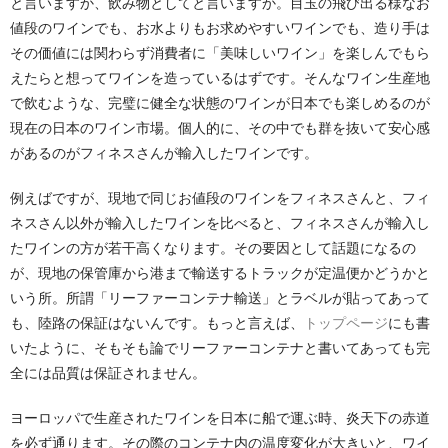
と言いますか、飲み物としてと言いますか。目玉の飛び出る様なお
値段のワインでも、お水よりもお求めやすいワインでも、造り手は
その価値には関わらず消費者に「美味しいワイン」を楽しんでもら
えたらと想ってワインを造っているはずです。そんなワイン生産地
で飲むような、完璧に健全な状態のワインが日本でも楽しめるのが
現在の日本のワイン市場。個人的に、その中でも群を抜いて安心感
があるのがフィネスさんが輸入したワインです。
例えばですが、現地で同じお値段のワインをフィネスさんと、フィ
ネスさん以外が輸入したワインを比べると、フィネスさんが輸入し
たワインの方が若干高くなります。その要因として話題になるの
が、現地の保管庫から港まで輸送するトラックが定温便かどうかと
いう所。所謂「リーファーコンテナ輸送」とラベルが貼ってあって
も、陸路の保証はないんです。もっと言えば、
トップページ
にも書
いたように、そもそも論でリーファーコンテナと書いてあっても完
全には品質は保証されません。
ヨーロッパで生産されたワインを日本に船で運ぶ時、炎天下の赤道
を必ず通ります。その際のコンテナ内の温度変化が大きいと、ワイ