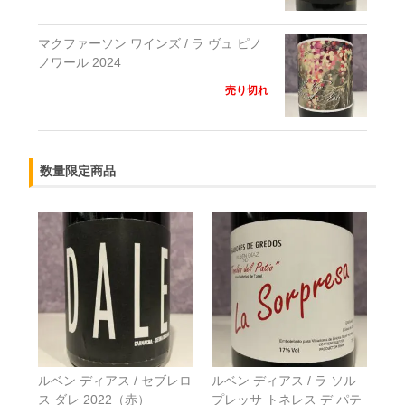
マクファーソン ワインズ / ラ ヴュ ピノ
ノワール 2024
売り切れ
数量限定商品
ルベン ディアス / セブレロ
ルベン ディアス / ラ ソル
ス ダレ 2022（赤）
プレッサ トネレス デ パテ