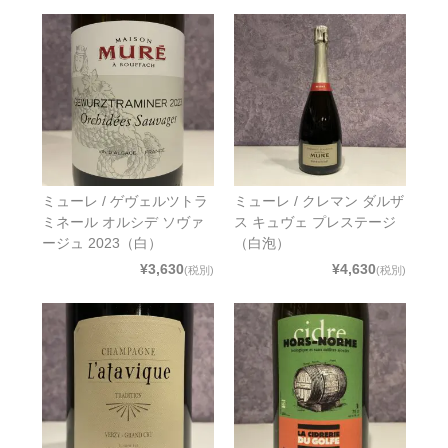
ミューレ / ゲヴェルツトラ
ミューレ / クレマン ダルザ
ミネール オルシデ ソヴァ
ス キュヴェ プレステージ
ージュ 2023（白）
（白泡）
¥3,630
¥4,630
(税別)
(税別)