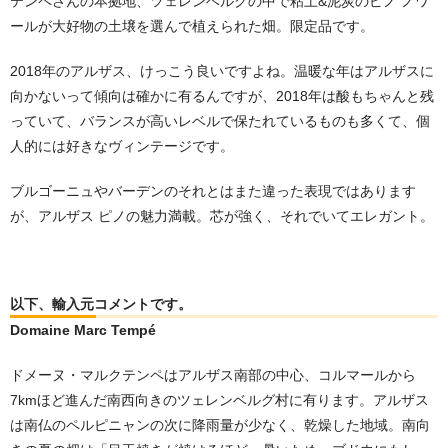
テンペさんの本拠地、ツェレンベルグの中で粘土&泥炭のピノ ノワ
ールが大好物の土壌を選んで植えられた畑。限定品です。
2018年のアルザス、けっこう良いですよね。温暖な年はアルザスに
向かないって傾向は確かに有るんですが、2018年は酸もちゃんと残
っていて、バランスが高いレベルで保たれているものも多くて、個
人的には好きなヴィンテージです。
ブルゴーニュやバーデンのそれとはまた違った表現ではあります
が、アルザス ピノの魅力満載。芯が強く、それでいてエレガント。
以下、輸入元コメントです。
Domaine Marc Tempé
ドメーヌ・マルクテンペはアルザス南部の中心、コルマールから
7kmほど進んだ南西向きのツェレンベルグ村に有ります。アルザス
は南仏のペルピニャンの次に降雨量が少なく、乾燥した地域。南向