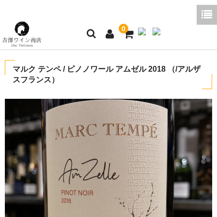
0
ホーム
マルク テンペ / ピノノワール アムゼル 2018 （/アルザ
スフランス）
ご利用ガイド
商品一覧
好みから探す
ブログコラム
よくあるご質問
お問い合わせ
お買い物かご