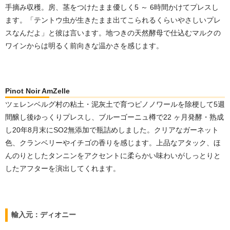
手摘み収穫。房、茎をつけたまま優しく5 ～ 6時間かけてプレスし
ます。「テントウ虫が生きたまま出てこられるくらいやさしいプレ
スなんだよ」と彼は言います。地つきの天然酵母で仕込むマルクの
ワインからは明るく前向きな温かさを感じます。
Pinot Noir AmZelle
ツェレンベルグ村の粘土・泥灰土で育つピノノワールを除梗して5週
間醸し後ゆっくりプレスし、ブルーゴーニュ樽で22 ヶ月発酵・熟成
し20年8月末にSO2無添加で瓶詰めしました。クリアなガーネット
色、クランベリーやイチゴの香りを感じます。上品なアタック、ほ
んのりとしたタンニンをアクセントに柔らかい味わいがしっとりと
したアフターを演出してくれます。
輸入元：ディオニー