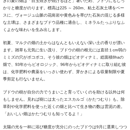
きの夏の畑は「目玉焼きが焼けるほど」暑いため、ブドウにもしっ
かりと糖度がのります。標高は225 ～ 260m、粘土石灰土壌をベー
スに、ヴォージュ山脈の花崗岩や黄色みを帯びた石灰の混じる多様
な土壌は、さまざまなブドウ品種に適合し、ミネラルたっぷりなふ
くよかな味わいを生み出します。
初夏、マルクの畑の土からはなんともいえない深い土の香りが漂い
ます。雑草も元気に生い茂り、ブドウの樹の根元には直径１cm弱の
ミミズの穴がポコポコ。そう彼の畑はビオディナミ。総面積8haの
畑で、93年からビオロジック、96年からビオディナミに取り組む彼
は、化学肥料や農薬をいっさい使わず、芽かきによる収量制限や夏
季剪定も行ないません。
ブドウの樹が自分の力でうまいこと育っていくのを助ける以外は何
もしません。見れば樹には太ったエスカルゴ（かたつむり）も。除
草剤や化学肥料を使った近くの畑と比べて生き物の数は雲泥の差。
「おいしい畑はかたつむりも知ってるよ！」
太陽の光を一杯に浴び糖度が充分にのったブドウは9月に選果しつつ