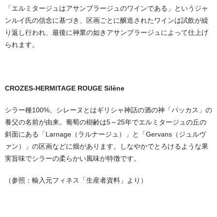
「エルミタージュはアサンブラージュのワインである」というジャ
ンルイ氏の信念に基づき、区画ごとに醸造されたワインは試飲が繰
り返し行われ、最後に神業の如きアサンブラージュによって仕上げ
られます。
CROZES-HERMITAGE ROUGE Silène
シラー種100%。シレーヌとはギリシャ神話の酒の神「バッカス」の
養父の名前が由来。葡萄の樹齢は5～25年でエルミタージュの丘の
斜面にある「Larnage（ラルナージュ）」と「Gervans（ジュルヴ
ァン）」の区画などに畑があります。しなやかでとろけるような果
実旨味でシラーの柔らかい風味が特徴です。
（参照：輸入元フィネス「生産者資料」より）