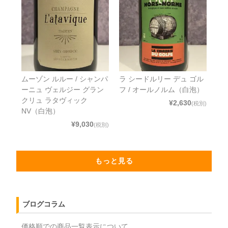
ムーゾン ルルー / シャンパ
ラ シードルリー デュ ゴル
ーニュ ヴェルジー グラン
フ / オールノルム（白泡）
クリュ ラタヴィック
¥2,630
(税別)
NV（白泡）
¥9,030
(税別)
もっと見る
ブログコラム
価格順での商品一覧表示について