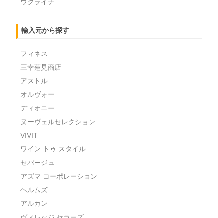
ウクライナ
輸入元から探す
フィネス
三幸蓮見商店
アストル
オルヴォー
ディオニー
ヌーヴェルセレクション
VIVIT
ワイン トゥ スタイル
セパージュ
アズマ コーポレーション
ヘルムズ
アルカン
ヴィレッジ セラーズ