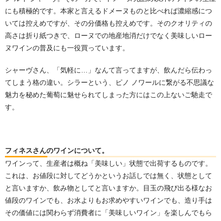
にも積極的です。本家と言えるドメーヌものと比べれば濃縮感につ
いては控えめですが、その分価格も控えめです。そのクオリティの
高さは折り紙つきで、ローヌでの地産地消だけでなく美味しいロー
ヌワインの普及にも一役買っています。
シャーヴさん、「気軽に…」なんて言ってますが、飲んだら伝わっ
てしまう格の違い。シラーという、ピノ ノワールに繋がる不思議な
魅力を秘めた葡萄に魅せられてしまった方にはこの上ないご馳走で
す。
フィネスさんのワインについて。
ワインって、生産者は概ね「美味しい」状態で出荷するものです。
これは、お値段に対してどうかというお話しでは無く、状態として
と言いますか、飲み物としてと言いますか。目玉の飛び出る様なお
値段のワインでも、お水よりもお求めやすいワインでも、造り手は
その価値には関わらず消費者に「美味しいワイン」を楽しんでもら