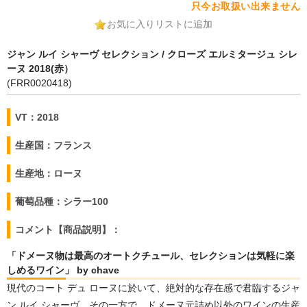
只今お取扱い出来ません
お気に入りリストに追加
ジャン ルイ シャーヴ セレクション / クローズ エルミタージュ シレ
ーヌ 2018(赤）
(FRR0020418)
VT：2018
生産国：フランス
生産地：ローヌ
葡萄品種：シラー100
コメント【商品説明】：
「ドメーヌ物は最高のオートクチュール、セレクションは気軽に楽
しめるワイン」 by chave
現代のコート デュ ローヌに於いて、絶対的な存在感で君臨するジャ
ン ルイ シャーヴ。その一方で、ドメーヌ元詰め以外のワインの生産