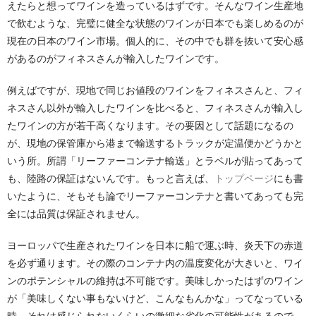
えたらと想ってワインを造っているはずです。そんなワイン生産地
で飲むような、完璧に健全な状態のワインが日本でも楽しめるのが
現在の日本のワイン市場。個人的に、その中でも群を抜いて安心感
があるのがフィネスさんが輸入したワインです。
例えばですが、現地で同じお値段のワインをフィネスさんと、フィ
ネスさん以外が輸入したワインを比べると、フィネスさんが輸入し
たワインの方が若干高くなります。その要因として話題になるの
が、現地の保管庫から港まで輸送するトラックが定温便かどうかと
いう所。所謂「リーファーコンテナ輸送」とラベルが貼ってあって
も、陸路の保証はないんです。もっと言えば、
トップページ
にも書
いたように、そもそも論でリーファーコンテナと書いてあっても完
全には品質は保証されません。
ヨーロッパで生産されたワインを日本に船で運ぶ時、炎天下の赤道
を必ず通ります。その際のコンテナ内の温度変化が大きいと、ワイ
ンのポテンシャルの維持は不可能です。美味しかったはずのワイン
が「美味しくない事もないけど、こんなもんかな」ってなっている