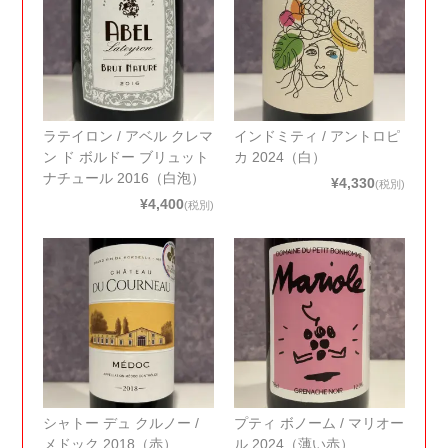
ラテイロン / アベル クレマ
インドミティ / アントロピ
ン ド ボルドー ブリュット
カ 2024（白）
ナチュール 2016（白泡）
¥4,330
(税別)
¥4,400
(税別)
シャトー デュ クルノー /
プティ ボノーム / マリオー
メドック 2018（赤）
ル 2024（薄い赤）