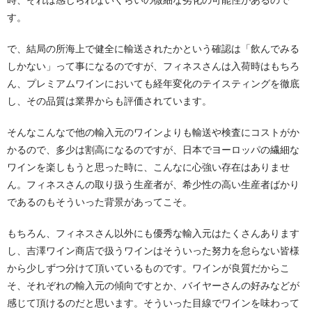
時、それは感じられないくらいの微細な劣化の可能性があるので
す。
で、結局の所海上で健全に輸送されたかという確認は「飲んでみる
しかない」って事になるのですが、フィネスさんは入荷時はもちろ
ん、プレミアムワインにおいても経年変化のテイスティングを徹底
し、その品質は業界からも評価されています。
そんなこんなで他の輸入元のワインよりも輸送や検査にコストがか
かるので、多少は割高になるのですが、日本でヨーロッパの繊細な
ワインを楽しもうと思った時に、こんなに心強い存在はありませ
ん。フィネスさんの取り扱う生産者が、希少性の高い生産者ばかり
であるのもそういった背景があってこそ。
もちろん、フィネスさん以外にも優秀な輸入元はたくさんあります
し、吉澤ワイン商店で扱うワインはそういった努力を怠らない皆様
から少しずつ分けて頂いているものです。ワインが良質だからこ
そ、それぞれの輸入元の傾向ですとか、バイヤーさんの好みなどが
感じて頂けるのだと思います。そういった目線でワインを味わって