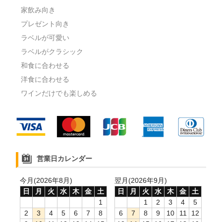
家飲み向き
プレゼント向き
ラベルが可愛い
ラベルがクラシック
和食に合わせる
洋食に合わせる
ワインだけでも楽しめる
営業日カレンダー
今月(2026年8月)
翌月(2026年9月)
日
月
火
水
木
金
土
日
月
火
水
木
金
土
1
1
2
3
4
5
2
3
4
5
6
7
8
6
7
8
9
10
11
12