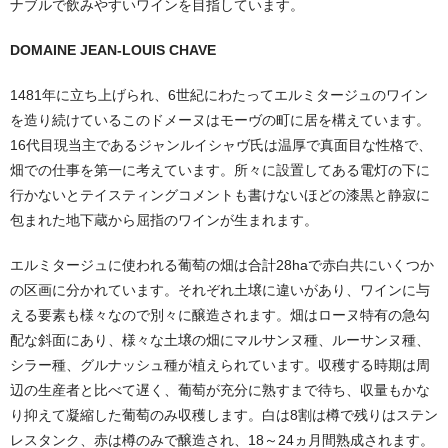
ナブルで飲みやすいワインを目指しています。
DOMAINE JEAN-LOUIS CHAVE
1481年に立ち上げられ、6世紀にわたってエルミタージュのワイン
を造り続けているこのドメーヌはモーヴの町に居を構えています。
16代目現当主であるジャンルイシャヴ氏は温厚で真面目な性格で、
畑での仕事を第一に考えています。所々に設置してある電灯の下に
行かないとテイスティングコメントも書けないほどの漆黒と静寂に
包まれた地下蔵から屈指のワインが生まれます。
エルミタージュに使われる葡萄の畑は合計28haで赤白共にいくつか
の区画に分かれています。それぞれ土壌に違いがあり、ワインに与
える要素も様々なので別々に醸造されます。畑はローヌ特有の急勾
配な斜面にあり、様々な土壌の畑にマルサンヌ種、ルーサンヌ種、
シラー種、グルナッシュ種が植えられています。収穫する時期は周
辺の生産者と比べて遅く、葡萄が充分に熟すまで待ち、収量もかな
り抑えて凝縮した葡萄のみ収穫します。白は8割は樽で残りはステン
レスタンク、赤は樽のみで醸造され、18～24ヵ月間熟成されます。