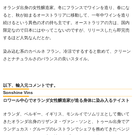
オランダ出身の女性醸造家。冬にフランスでワインを造り、春にな
ると、秋が始まるオーストラリアに移動して、一年中ワインを造り
続けるという異色の才の持ち主です。オーストラリアの方は、国内
限定なので日本にはやってこないのですが、リリースしたら即完売
するほど人気なんだとか。
染み込む系のカベルネ フラン。冷涼でするすると飲めて、
クリーン
さとナチュラルさのバランスの良いスタイル。
以下、輸入元コメントです。
Sonshine Vins
ロワール中心でオランダ女性醸造家が造る身体に染み入るテイスト
オランダ、ベルギー、イギリス、モンルイでソムリエとして働いて
きたオランダ出身のリザンヌ・ヴァン・ソンと、トゥール出身でア
ランデュカス・グループのレストランでシェフを務めてきたベンジ