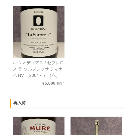
ルベン ディアス / セブレロ
ス ラ ソルプレッサ ティナ
ハ NV （2004～）（赤）
¥5,600
(税別)
再入荷