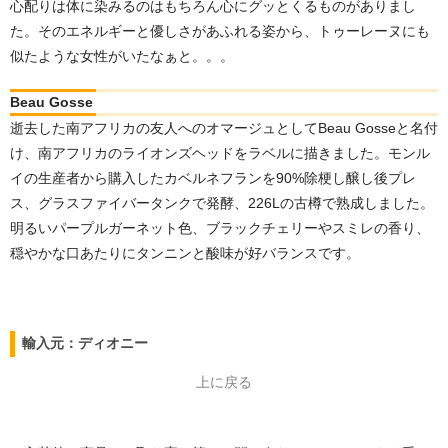
心配りは体に染みるのはもちろん心にグッとくるものがありまし
た。そのエネルギーと優しさがあふれる姿から、トゥーレーヌにも
似たような女性がいたなぁと。。。
Beau Gosse
逝去した南アフリカの友人へのオマージュとしてBeau Gosseと名付
け、南アフリカのライオンズヘッドをラベルに描きました。モンル
イの生産者から購入したカベルネフランを90%除梗し醸し後プレ
ス、グラスファイバータンクで発酵、226Lの古樽で熟成しました。
明るいパープルガーネット色、ブラックチェリーやスミレの香り、
穏やかな口あたりにタンニンと酸味が好バランスです。
輸入元：ディオニー
上に戻る