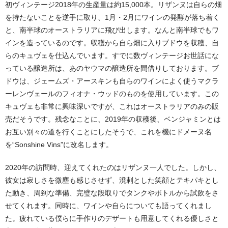
初ヴィンテージ2018年の生産量は約15,000本。リザンヌは自らの畑
を持たないことを逆手に取り、1月・2月にワインの発酵が落ち着く
と、南半球のオーストラリアに飛び出します。なんと南半球でもワ
インを造っているのです。収穫から自ら畑に入りブドウを収穫、自
らのキュヴェを仕込んでいます。すでに数ヴィンテージお世話にな
っている醸造所は、あのヤウマの醸造所を間借りしております。ブ
ドウは、ジェームズ・アースキンも自らのワインによく使うマクラ
ーレンヴェールのフィオナ・ウッドのものを使用しています。この
キュヴェも非常に興味深いですが、これはオーストラリアのみの販
売だそうです。残念なことに、2019年の収穫後、ベンジャミンとは
お互い別々の道を行くことにしたそうで、これを機にドメーヌ名
を“Sonshine Vins”に改名します。
2020年の訪問時、迎えてくれたのはリザンヌ一人でした。しかし、
彼女は寂しさを微塵も感じさせず、溌剌とした笑顔とテキパキとし
た動き、周到な準備、完璧な段取りでタンクやボトルから試飲をさ
せてくれます。同時に、ワインや自らについても語ってくれまし
た。疲れている僕らに手作りのデザートも用意してくれる優しさと