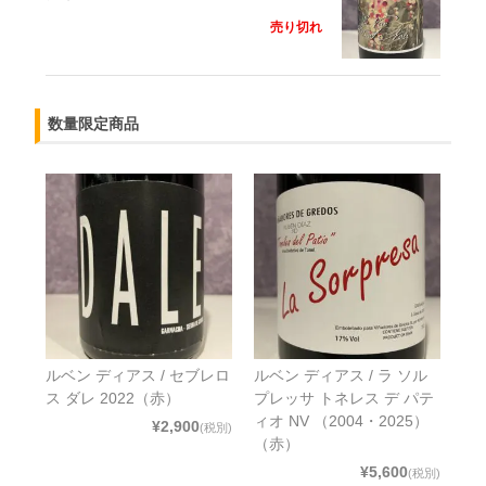
売り切れ
数量限定商品
ルベン ディアス / セブレロ
ルベン ディアス / ラ ソル
ス ダレ 2022（赤）
プレッサ トネレス デ パテ
ィオ NV （2004・2025）
¥2,900
(税別)
（赤）
¥5,600
(税別)