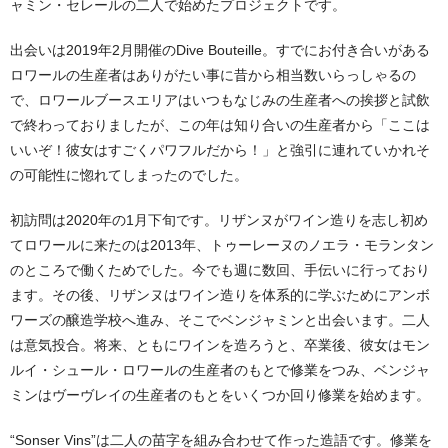
ャミン・セレールの二人で始めたプロジェクトです。
出会いは2019年2月開催のDive Bouteille。すでにお付き合いがある
ロワールの生産者はありがたい事に昔から相当数いらっしゃるの
で、ロワールブースエリアはいつもなじみの生産者への挨拶と試飲
で終わっておりましたが、この年は知り合いの生産者から「ここは
いいぞ！彼女はすごくパワフルだから！」と強引に連れていかれそ
の可能性に惚れてしまったのでした。
初訪問は2020年の1月下旬です。リザンヌがワイン造りを志し初め
てロワールに来たのは2013年、トゥーレーヌのノエラ・モランタン
のところで働くためでした。今でも週に数回、手伝いに行っており
ます。その後、リザンヌはワイン造りを体系的に学ぶためにアンボ
ワーズの醸造学校へ進み、そこでベンジャミンと出会います。二人
は意気投合。将来、ともにワインを造ろうと、卒業後、彼女はモン
ルイ・シュール・ロワールの生産者のもとで修業をつみ、ベンジャ
ミンはヴーヴレイの生産者のもとをいくつか回り修業を始めます。
“Sonser Vins”は二人の苗字を組み合わせて作った造語です。修業を