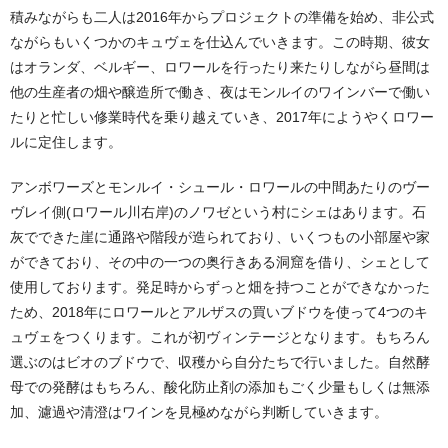
積みながらも二人は2016年からプロジェクトの準備を始め、非公式
ながらもいくつかのキュヴェを仕込んでいきます。この時期、彼女
はオランダ、ベルギー、ロワールを行ったり来たりしながら昼間は
他の生産者の畑や醸造所で働き、夜はモンルイのワインバーで働い
たりと忙しい修業時代を乗り越えていき、2017年にようやくロワー
ルに定住します。
アンボワーズとモンルイ・シュール・ロワールの中間あたりのヴー
ヴレイ側(ロワール川右岸)のノワゼという村にシェはあります。石
灰でできた崖に通路や階段が造られており、いくつもの小部屋や家
ができており、その中の一つの奥行きある洞窟を借り、シェとして
使用しております。発足時からずっと畑を持つことができなかった
ため、2018年にロワールとアルザスの買いブドウを使って4つのキ
ュヴェをつくります。これが初ヴィンテージとなります。もちろん
選ぶのはビオのブドウで、収穫から自分たちで行いました。自然酵
母での発酵はもちろん、酸化防止剤の添加もごく少量もしくは無添
加、濾過や清澄はワインを見極めながら判断していきます。