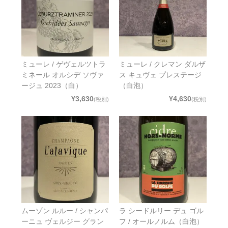
ミューレ / ゲヴェルツトラ
ミューレ / クレマン ダルザ
ミネール オルシデ ソヴァ
ス キュヴェ プレステージ
ージュ 2023（白）
（白泡）
¥3,630
¥4,630
(税別)
(税別)
ムーゾン ルルー / シャンパ
ラ シードルリー デュ ゴル
ーニュ ヴェルジー グラン
フ / オールノルム（白泡）